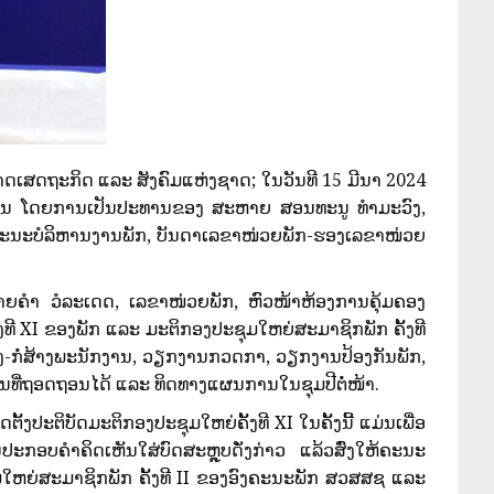
ສດຖະກິດ ແລະ ສັງຄົມແຫ່ງຊາດ; ໃນວັນທີ 15 ມີນາ 2024
ພັກຂຶ້ນ ໂດຍການເປັນປະທານຂອງ ສະຫາຍ ສອນທະນູ ທໍາມະວົງ,
ະນະບໍລິຫານງານພັກ, ບັນດາເລຂາໜ່ວຍພັກ-ຮອງເລຂາໜ່ວຍ
ຄໍາ ວໍລະເດດ, ເລຂາໜ່ວຍພັກ, ຫົວໜ້າຫ້ອງການຄຸ້ມຄອງ
ງທີ XI ຂອງພັກ ແລະ ມະຕິກອງປະຊຸມໃຫຍ່ສະມາຊິກພັກ ຄັ້ງທີ
ລຸງ-ກໍ່ສ້າງພະນັກງານ, ວຽກງານກວດກາ, ວຽກງານປ້ອງກັນພັກ,
ຮຽນທີ່ຖອດຖອນໄດ້ ແລະ ທິດທາງແຜນການໃນຊຸມປີຕໍ່ໜ້າ.
ປະຕິບັດມະຕິກອງປະຊຸມໃຫຍ່ຄັ້ງທີ XI ໃນຄັ້ງນີ້ ແມ່ນເພື່ອ
ກອບຄໍາຄິດເຫັນໃສ່ບົດສະຫຼຸບດັ່ງກ່າວ ແລ້ວສົ່ງໃຫ້ຄະນະ
ະຊຸມໃຫຍ່ສະມາຊິກພັກ ຄັ້ງທີ II ຂອງອົງຄະນະພັກ ສວສສຊ ແລະ