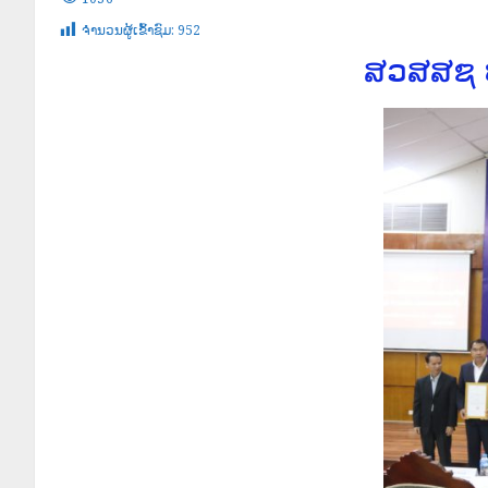
ຈໍານວນຜູ້ເຂົ້າຊົມ:
952
ສວສສຊ ປ