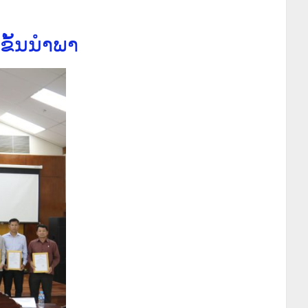
ັ້ນນໍາພາ