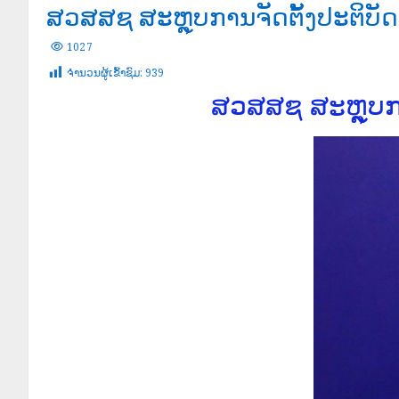
ສວສສຊ ສະຫຼຸບການຈັດຕັ້ງປະຕິບັດ
1027
ຈໍານວນຜູ້ເຂົ້າຊົມ:
939
ສວສສຊ ສະຫຼຸບກາ