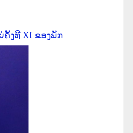
ັ້ງທີ XI ຂອງພັກ