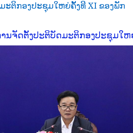
ມະຕິກອງປະຊຸມໃຫຍ່ຄັ້ງທີ XI ຂອງພັກ
ນຈັດຕັ້ງປະຕິບັດມະຕິກອງປະຊຸມໃຫຍ່ຄ