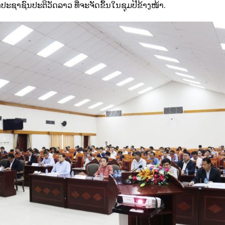
ະຊາຊົນປະຕິວັດລາວ ທີ່ຈະຈັດຂຶ້ນໃນຊຸມປີຂ້າງໜ້າ.