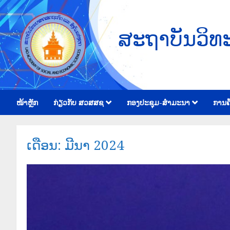
ສະຖາບັນວິທ
ໜ້າຫຼັກ
ກ່ຽວກັບ ສວສສຊ
ກອງປະຊຸມ-ສຳມະນາ
ການຄົ
ເດືອນ:
ມີນາ 2024