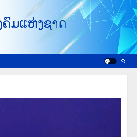
ງຄົມແຫ່ງຊາດ