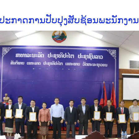
ະກາດການປັບປຸງສັບຊ້ອນພະນັກງານຂ