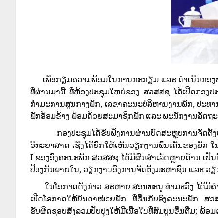
ເພື່ອກຽມຄວາມພ້ອມໃນການກະກຽມ ແລະ ດໍາເນີນກອງປະຊຸມ
ທີ່ຜ່ານມານີ້ ທີ່ຫ້ອງປະຊຸມໃຫຍ່ຂອງ ສວສສຊ ໄດ້ເປີດກອງ
ກໍາມະການສູນກາງພັກ, ເລຂາຄະນະບໍລິຫານງານພັກ, ປະທ
ພັກອ້ອມຂ້າງ ພ້ອມດ້ວຍສະມາຊິກພັກ ແລະ ພະນັກງານລັດຖະ
ກອງປະຊຸມໄດ້ຮັບຟັງການຜ່ານບົດສະຫຼຸບການຈັດຕັ້ງປະ
ວິທະຍາສາດ ເຊິ່ງໄດ້ຍົກໃຫ້ເຫັນວຽກງານພົ້ນເດັ່ນຂອງພັກ 
I ຂອງອົງຄະນະພັກ ສວສສຊ ໄດ້ມີຜົນສໍາເລັດຫຼາຍດ້ານ ເປັນ
ປ້ອງກັນພາຍໃນ, ວຽກງານອົງການຈັດຕັ້ງມະຫາຊົນ ແລະ ວຽກງານ
ໃນໂອກາດດັ່ງກ່າວ ສະຫາຍ ສອນທະນູ ທໍາມະວົງ ໄດ້ມີຄໍາເຫັນ
ເປີດໂອກາດໃຫ້ບັນດາໜ່ວຍພັກ ທີ່ຂຶ້ນກັບອົງຄະນະພັກ ສວ
ຮັບຜິດຊອບສັງລວມປັບປຸງໃຫ້ມີເນື້ອໃນທີ່ສົມບູນຂຶ້ນຕື່ມ;