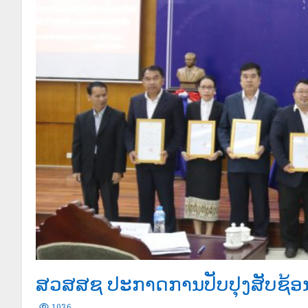
ສວສສຊ ປະກາດການປັບປຸງສັບຊ້ອ
1036