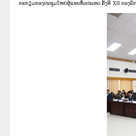
ກະກຽມກອງປະຊຸມໃຫຍ່ຜູ້ແທນທົ່ວປະເທດ ຄັ້ງທີ XII ຂອງພັກປ