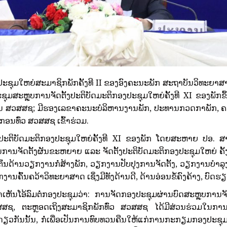
ໃຫຍ່ສະມາຊິກພັກຄັ້ງທີ II ຂອງອົງຄະນະພັກ ສະຖາບັນວິທະຍາສາດເ
ປະຊຸມສະຫຼຸບການຈັດຕັ້ງປະຕິບັດມະຕິກອງປະຊຸມໃຫຍ່ຄັ້ງທີ XI ຂອງ
ານ ສວສສຊ; ມີຮອງເລຂາຄະນະບໍລິຫານງານພັກ, ປະທານກວດກາພັກ, ຄ
ກອນທົ່ວ ສວສສຊ ເຂົ້າຮ່ວມ.
ຕິບັດມະຕິກອງປະຊຸມໃຫຍ່ຄັ້ງທີ XI ຂອງພັກ ໂດຍສະຫາຍ ປອ. ສາຍ
ໃນການຈັດຕັ້ງຜັນຂະຫຍາຍ ແລະ ຈັດຕັ້ງປະຕິບັດມະຕິກອງປະຊຸມໃຫຍ່ ຄັ້
ຕົ້ນດ້ານວຽກງານກໍ່ສ້າງພັກ, ວຽກງານປັບປຸງການຈັດຕັ້ງ, ວຽກງານບໍາ
ຄົ້ນຄວ້າວິທະຍາສາດ ເຊິ່ງມີທັງດ້ານດີ, ດ້ານອ່ອນຂໍ້ຄົງຄ້າງ, ບົດ
ໂອ້ລົມຕໍ່ກອງປະຊຸມວ່າ: ການຈັດກອງປະຊຸມຜ່ານບົດສະຫຼຸບການຈັດຕັ້ງ
ສສຊ, ຕະຫຼອດເຖິງສະມາຊິກພັກທົ່ວ ສວສສຊ ໄດ້ມີສ່ວນຮ່ວມໃນການປະ
 ພ້ອມດຽວກັນນັ້ນ, ກໍ່ເພື່ອເປັນການທົບທວນຄືນໃຫ້ແກ່ການກະກຽມກອງປ