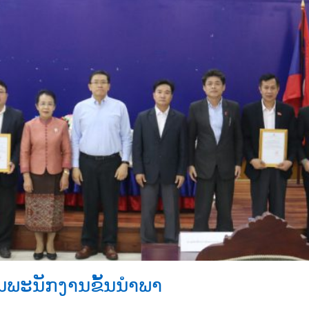
ນພະນັກງານຂັ້ນນຳພາ