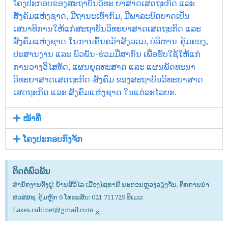
ໂຄງປະກອບຂອງສະຖາບັນວິທະ ຍາສາດເສດຖະກິດ ແລະ
ສັງຄົມແຫ່ງຊາດ, ມີຖານະເທົ່າກົມ, ມີພາລະບົດບາດເປັນ
ເສນາທິການໃຫ້ແກ່ສະຖາບັນວິທະຍາສາດເສດຖະກິດ ແລະ
ສັງຄົມແຫ່ງຊາດ ໃນການຄົ້ນຄວ້າສັງລວມ, ບໍລິຫານ-ຄຸ້ມຄອງ,
ປະສານງານ ແລະ ພົວພັນ-ຮ່ວມມືສາກົນ ເພື່ອຮັບໃຊ້ໃຫ້ແກ່
ການວາງວິໄສທັດ, ແຜນຍຸດທະສາດ ແລະ ແຜນພັດທະນາ
ວິທະຍາສາດເສດຖະກິດ-ສັງຄົມ ຂອງສະຖາບັນວິທະຍາສາດ
ເສດຖະກິດ ແລະ ສັງຄົມແຫ່ງຊາດ ໃນແຕ່ລະໄລຍະ.
ໜ້າທີ່
ໂຄງປະກອບກົງຈັກ
ຕິດຕໍ່ພົວພັນ
ສຳນັກງານຕັ້ງຢູ່: ບ້ານສີວິໄລ ເມືອງໄຊທານີ ນະຄອນຫຼວງວຽງຈັນ, ຕຶກການນໍາ
ສວສສຊ, ຄຸ້ມຫຼັກ 6 ໂທລະສັບ: 021 711729 ອີເມວ:
Lases.cabinet@gmail.com
×