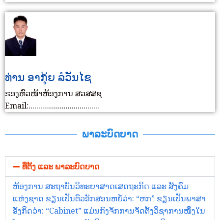
ທ່ານ ອາກຸ້ຍ ລໍວັນໄຊ
ຮອງຫົວໜ້າຫ້ອງການ ສວສສຊ
Email:....................................
ພາລະບົດບາດ
ທີ່ຕັ້ງ ແລະ ພາລະບົດບາດ
ຫ້ອງການ ສະຖາບັນວິທະຍາສາດເສດຖະກິດ ແລະ ສັງຄົມ
ແຫ່ງຊາດ ຂຽນເປັນຕົວອັກສອນຫຍໍ້ວ່າ: “ຫກ” ຂຽນເປັນພາສາ
ອັງກິດວ່າ: “Cabinet” ແມ່ນກົງຈັກການຈັດຕັ້ງວິຊາການໜຶ່ງໃນ