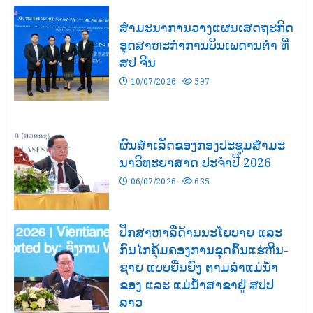
ສຳມະນາການວາງແຜນເສດຖະກິດ
ອຸດສາຫະກຳການບິນເພດານຕ່ຳ ທີ່
ສປ ຈີນ
10/07/2026
597
ຜົນສໍາເລັດຂອງກອງປະຊຸມສຳມະ
ນາວິທະຍາສາດ ປະຈຳປີ 2026
06/07/2026
635
ປຶກສາຫາລືດ້ານນະໂຍບາຍ ແລະ
ກົນໄກຄຸ້ມຄອງການຂຸດຄົ້ນແຮ່ຫີນ-
ຊາຍ ແບບຍືນຍົງ ຕາມລຳແມ່ນໍ້າ
ຂອງ ແລະ ແມ່ນໍ້າສາຂາຢູ່ ສປປ
ລາວ