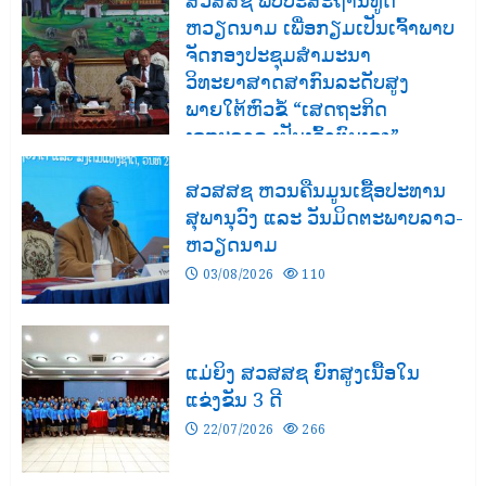
ສວສສຊ ພົບປະສະຖານທູດ
ຫວຽດນາມ ເພື່ອກຽມເປັນເຈົ້າພາບ
ຈັດກອງປະຊຸມສຳມະນາ
ວິທະຍາສາດສາກົນລະດັບສູງ
ພາຍໃຕ້ຫົວຂໍ້ “ເສດຖະກິດ
ເອກະລາດ ເປັນເຈົ້າຕົນເອງ”
03/08/2026
161
ສວສສຊ ຫວນຄືນມູນເຊື້ອປະທານ
ສຸພານຸວົງ ແລະ ວັນມິດຕະພາບລາວ-
ຫວຽດນາມ
03/08/2026
110
ແມ່ຍິງ ສວສສຊ ຍົກສູງເນື້ອໃນ
ແຂ່ງຂັນ 3 ດີ
22/07/2026
266