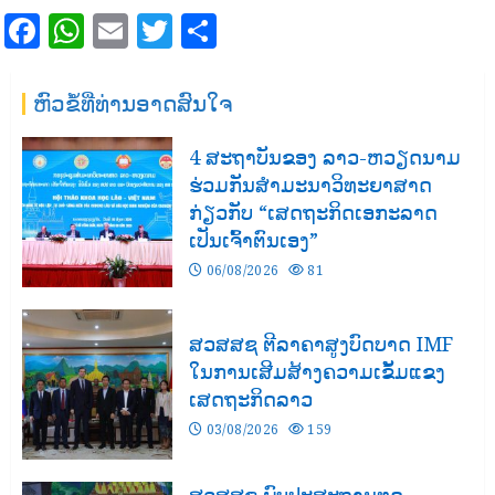
Facebook
WhatsApp
Email
Twitter
Share
ຫົວຂໍ້ທີ່ທ່ານອາດສົນໃຈ
4 ສະຖາບັນຂອງ ລາວ-ຫວຽດນາມ
ຮ່ວມກັນສໍາມະນາວິທະຍາສາດ
ກ່ຽວກັບ “ເສດຖະກິດເອກະລາດ
ເປັນເຈົ້າຕົນເອງ”
06/08/2026
81
ສວສສຊ ຕີລາຄາສູງບົດບາດ IMF
ໃນການເສີມສ້າງຄວາມເຂັ້ມແຂງ
ເສດຖະກິດລາວ
03/08/2026
159