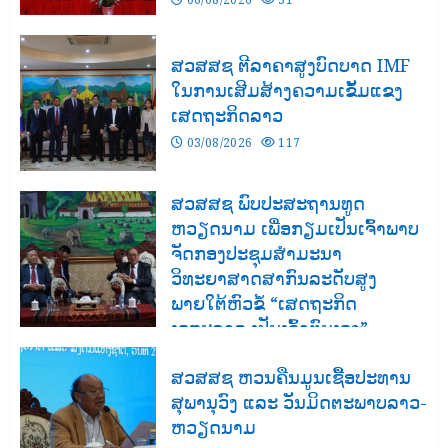
ສວສສຊ ຕີລາຄາສູງບົດບາດ IMF
ໃນການເສີມສ້າງຄວາມເຂັ້ມແຂງ
ເສດຖະກິດລາວ
03/08/2026
117
ສວສສຊ ພົບປະສະຖານທູດ
ຫວຽດນາມ ເພື່ອກຽມເປັນເຈົ້າພາບ
ຈັດກອງປະຊຸມສຳມະນາ
ວິທະຍາສາດສາກົນລະດັບສູງ
ພາຍໃຕ້ຫົວຂໍ້ “ເສດຖະກິດ
ເອກະລາດ ເປັນເຈົ້າຕົນເອງ”
03/08/2026
124
ສວສສຊ ຫວນຄືນມູນເຊື້ອປະທານ
ສຸພານຸວົງ ແລະ ວັນມິດຕະພາບລາວ-
ຫວຽດນາມ