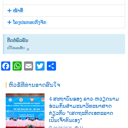
ໜ້າທີ່
ໂຄງປະກອບກົງຈັກ
ຕິດຕໍ່ພົວພັນ
ເບີໂທລະສັບ:
×
Facebook
WhatsApp
Email
Twitter
Share
ຫົວຂໍ້ທີ່ທ່ານອາດສົນໃຈ
4 ສະຖາບັນຂອງ ລາວ-ຫວຽດນາມ
ຮ່ວມກັນສໍາມະນາວິທະຍາສາດ
ກ່ຽວກັບ “ເສດຖະກິດເອກະລາດ
ເປັນເຈົ້າຕົນເອງ”
06/08/2026
31