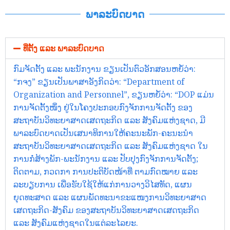
ພາລະບົດບາດ
ທີ່ຕັ້ງ ແລະ ພາລະບົດບາດ
ກົມຈັດຕັ້ງ ແລະ ພະນັກງານ ຂຽນເປັນຕົວອັກສອນຫຍໍ້ວ່າ:
“ກຈງ” ຂຽນເປັນພາສາອັງກິດວ່າ: “Department of
Organization and Personnel”, ຂຽນຫຍໍ້ວ່າ: “DOP ແມ່ນ
ການຈັດຕັ້ງໜຶ່ງ ຢູ່ໃນໂຄງປະກອບກົງຈັກການຈັດຕັ້ງ ຂອງ
ສະຖາບັນວິທະຍາສາດເສດຖະກິດ ແລະ ສັງຄົມແຫ່ງຊາດ, ມີ
ພາລະບົດບາດເປັນເສນາທິການໃຫ້ຄະນະພັກ-ຄະນະນໍາ
ສະຖາບັນວິທະຍາສາດເສດຖະກິດ ແລະ ສັງຄົມແຫ່ງຊາດ ໃນ
ການກໍ່ສ້າງພັກ-ພະນັກງານ ແລະ ປັບປຸງກົງຈັກການຈັດຕັ້ງ;
ຕິດຕາມ, ກວດກາ ການປະຕິບັດໜ້າທີ່ ຕາມກົດໝາຍ ແລະ
ລະບຽບການ ເພື່ອຮັບໃຊ້ໃຫ້ແກ່ການວາງວິໄສທັດ, ແຜນ
ຍຸດທະສາດ ແລະ ແຜນພັດທະນາຂະແໜງການວິທະຍາສາດ
ເສດຖະກິດ-ສັງຄົມ ຂອງສະຖາບັນວິທະຍາສາດເສດຖະກິດ
ແລະ ສັງຄົມແຫ່ງຊາດໃນແຕ່ລະໄລຍະ.