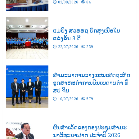
03/08/2026
84
ແມ່ຍິງ ສວສສຊ ຍົກສູງເນື້ອໃນ
ແຂ່ງຂັນ 3 ດີ
22/07/2026
239
ສຳມະນາການວາງແຜນເສດຖະກິດ
ອຸດສາຫະກຳການບິນເພດານຕ່ຳ ທີ່
ສປ ຈີນ
10/07/2026
579
ຜົນສໍາເລັດຂອງກອງປະຊຸມສຳມະ
ນາວິທະຍາສາດ ປະຈຳປີ 2026