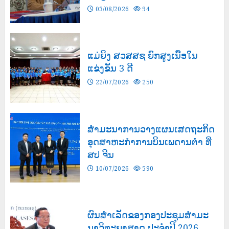
03/08/2026
94
ແມ່ຍິງ ສວສສຊ ຍົກສູງເນື້ອໃນ
ແຂ່ງຂັນ 3 ດີ
22/07/2026
250
ສຳມະນາການວາງແຜນເສດຖະກິດ
ອຸດສາຫະກຳການບິນເພດານຕ່ຳ ທີ່
ສປ ຈີນ
10/07/2026
590
ຜົນສໍາເລັດຂອງກອງປະຊຸມສຳມະ
ນາວິທະຍາສາດ ປະຈຳປີ 2026