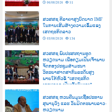
06/08/2026
51
ສວສສຊ ຕີລາຄາສູງບົດບາດ IMF
ໃນການເສີມສ້າງຄວາມເຂັ້ມແຂງ
ເສດຖະກິດລາວ
03/08/2026
134
ສວສສຊ ພົບປະສະຖານທູດ
ຫວຽດນາມ ເພື່ອກຽມເປັນເຈົ້າພາບ
ຈັດກອງປະຊຸມສຳມະນາ
ວິທະຍາສາດສາກົນລະດັບສູງ
ພາຍໃຕ້ຫົວຂໍ້ “ເສດຖະກິດ
ເອກະລາດ ເປັນເຈົ້າຕົນເອງ”
03/08/2026
141
ສວສສຊ ຫວນຄືນມູນເຊື້ອປະທານ
ສຸພານຸວົງ ແລະ ວັນມິດຕະພາບລາວ-
ຫວຽດນາມ