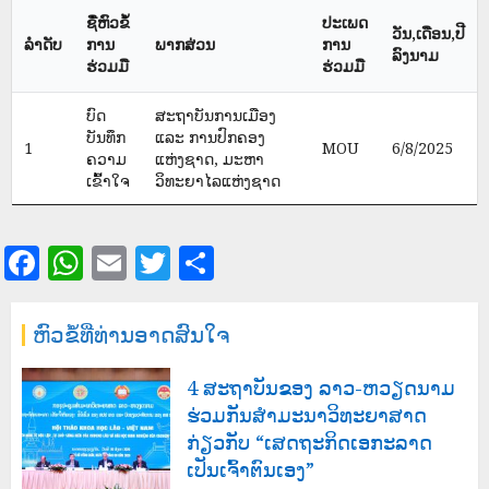
ຊື່ຫົວຂໍ້
ປະເພດ
ວັນ,ເດືອນ,ປີ
ລຳດັບ
ການ
ພາກສ່ວນ
ການ
ລົງນາມ
ຮ່ວມມື
ຮ່ວມມື
ບົດ
ສະຖາບັນການເມືອງ
ບັນທຶກ
ແລະ ການປົກຄອງ
1
MOU
6/8/2025
ຄວາມ
ແຫ່ງຊາດ, ມະຫາ
ເຂົ້າໃຈ
ວິທະຍາໄລແຫ່ງຊາດ
Facebook
WhatsApp
Email
Twitter
Share
ຫົວຂໍ້ທີ່ທ່ານອາດສົນໃຈ
4 ສະຖາບັນຂອງ ລາວ-ຫວຽດນາມ
ຮ່ວມກັນສໍາມະນາວິທະຍາສາດ
ກ່ຽວກັບ “ເສດຖະກິດເອກະລາດ
ເປັນເຈົ້າຕົນເອງ”