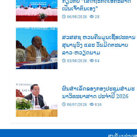
ກ່ຽວກັບ “ເສດຖະກິດເອກະລາດ
ເປັນເຈົ້າຕົນເອງ”
06/08/2026
28
ສວສສຊ ຫວນຄືນມູນເຊື້ອປະທານ
ສຸພານຸວົງ ແລະ ວັນມິດຕະພາບ
ລາວ-ຫວຽດນາມ
03/08/2026
84
ຜົນສໍາເລັດຂອງກອງປະຊຸມສຳມະ
ນາວິທະຍາສາດ ປະຈຳປີ 2026
06/07/2026
616
ສູນຂໍ້ມູນຂ່