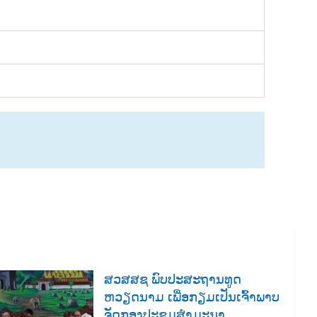
ສວສສຊ ພົບປະສະຖານທູດ
ຫວຽດນາມ ເພື່ອກຽມເປັນເຈົ້າພາບ
ຈັດກອງປະຊຸມສຳມະນາ