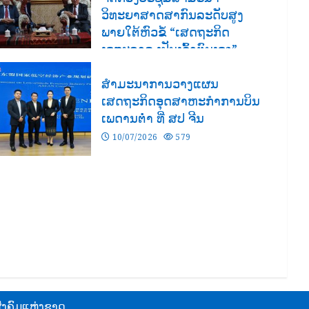
ວິທະຍາສາດສາກົນລະດັບສູງ
ພາຍໃຕ້ຫົວຂໍ້ “ເສດຖະກິດ
ເອກະລາດ ເປັນເຈົ້າຕົນເອງ”
03/08/2026
123
ສຳມະນາການວາງແຜນ
ເສດຖະກິດອຸດສາຫະກຳການບິນ
ເພດານຕ່ຳ ທີ່ ສປ ຈີນ
10/07/2026
579
ັງຄົມແຫ່ງຊາດ