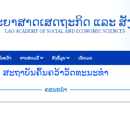
ະຍາສາດເສດຖະກິດ ແລະ ສັ
LAO ACADEMY OF SOCIAL AND ECONOMIC SCIENCES
້ນຄວ້າ
ການຮ່ວມມື
ຄັງຂໍ້ມູນ
ເວັບເມວ
ສະຖາບັນຄົ້ນຄວ້າວັດທະນະທຳ
ຄະນະນຳ