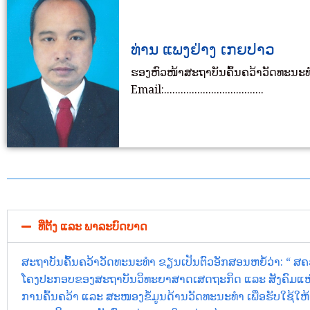
ທ່ານ ແພງຢ່າງ ເກຍປາວ
ຮອງຫົວໜ້າສະຖາບັນຄົ້ນຄວ້າວັດທະນະ
Email:....................................
ທີ່ຕັ້ງ ແລະ ພາລະບົດບາດ
ສະຖາບັນຄົ້ນຄວ້າວັດທະນະທຳ ຂຽນເປັນຕົວອັກສອນຫຍໍ້ວ່າ: “ ສຄວ
ໂຄງປະກອບຂອງສະຖາບັນວິທະຍາສາດເສດຖະກິດ ແລະ ສັງຄົມແຫ່ງ
ການຄົ້ນຄວ້າ ແລະ ສະໜອງຂໍ້ມູນດ້ານວັດທະນະທໍາ ເພື່ອຮັບໃ