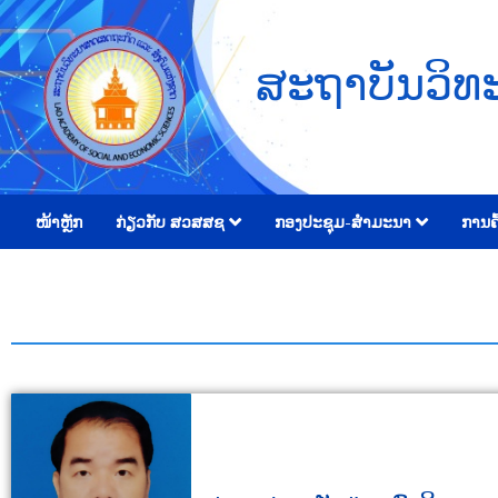
ສະຖາບັນວິທ
ໜ້າຫຼັກ
ກ່ຽວກັບ ສວສສຊ
ກອງປະຊຸມ-ສຳມະນາ
ການຄົ