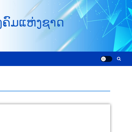
ງຄົມແຫ່ງຊາດ