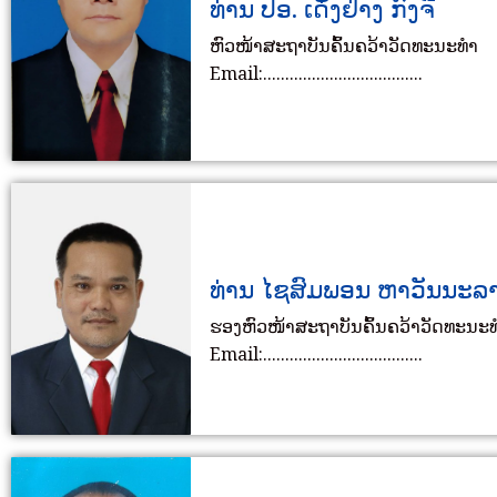
ທ່ານ ປອ. ເດັ່ງຢ່າງ ກົງຈີ
ຫົວໜ້າສະຖາບັນຄົ້ນຄວ້າວັດທະນະທຳ
Email:....................................
ທ່ານ ໄຊສົມພອນ ຫາວັນນະລ
ຮອງຫົວໜ້າສະຖາບັນຄົ້ນຄວ້າວັດທະນະ
Email:....................................