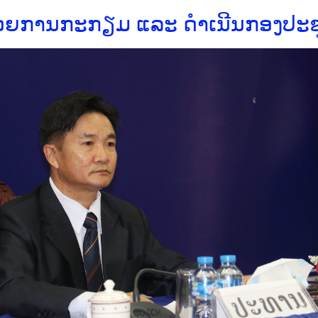
າດ້ວຍການກະກຽມ ແລະ ດຳເນີນກອງປະຊ