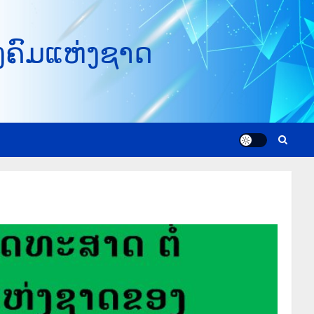
ງຄົມແຫ່ງຊາດ