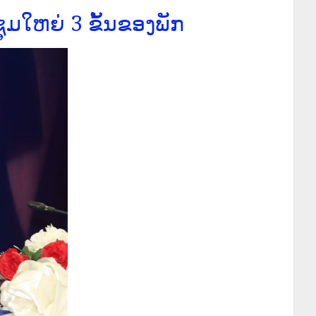
ຸມໃຫຍ່ 3 ຂັ້ນຂອງພັກ