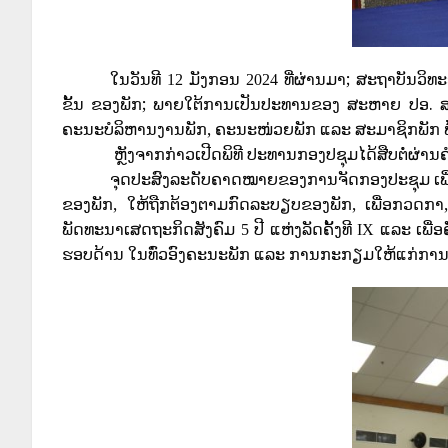
ໃນວັນທີ
ມັງກອນ
ທີ່ຜ່ານມາ; ສະຖາບັນວິ
12
2024
ຂັ້ນ ຂອງພັກ; ພາຍໃຕ້ການເປັນປະທານຂອງ ສະຫາຍ ປອ. 
ຄະນະບໍລິຫານງານພັກ, ຄະນະໜ່ວຍພັກ ແລະ ສະມາຊິກພັກ ພ້
ຫຼັງຈາກກ່າວເປີດພິທີ ປະທານກອງປຊຸມໄດ້ສືບຕໍ່ຜ່າ
ຈຸດປະສົງລະດັບຄາດໝາຍຂອງການຈັດກອງປະຊຸມ ເພື່
ຂອງພັກ, ໃຫ້ຖືກຕ້ອງຕາມກົດລະບຽບຂອງພັກ, ເພື່ອກວດກາ,
ພັດທະນາເສດຖະກິດສັງຄົມ
ປີ ແຫ່ງລັດຄັ້ງທີ
ແລະ
ເພື່
5
IX
ຮອບດ້ານ ໃນທົ່ວອົງຄະນະພັກ ແລະ ການກະກຽມໃຫ້ແກ່ການດ