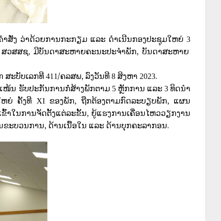
 ຄໍາສັ່ງ ວ່າດ້ວຍການກະກຽມ ແລະ ດໍາເນີນກອງປະຊຸມໃຫຍ່
3
ນ ສວສສຊ, ມີບັນດາສະຫາຍຄະນະປະຈໍາພັກ, ບັນດາສະຫາຍ
ັກ ສະບັບເລກທີ
/ຄລສພ, ລົງວັນທີ
ສິງຫາ
.
411
8
2023
ໜ້ນ ຮັບປະກັນການກໍ່ສ້າງພັກຕາມ
ຫຼັກການ ແລະ
ທິດນໍາ
5
3
ຫຍ່ ຄັ້ງທີ
ຂອງພັກ, ຖືກຕ້ອງຕາມກົດລະບຽບພັກ, ແຜນ
XI
ບເຂົ້າໃນການຈັດຕັ້ງແຕ່ລະຂັ້ນ, ຍູ້ແຮງການເຄື່ອນໄຫວວຽກງານ
ນຂະບວນການ, ດ້ານເນື້ອໃນ ແລະ ດ້ານບຸກຄະລາກອນ.