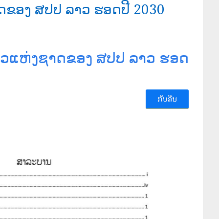
າດຂອງ ສປປ ລາວ ຮອດປີ 2030
ຂຽວແຫ່ງຊາດຂອງ ສປປ ລາວ ຮອດ
ກັບຄືນ