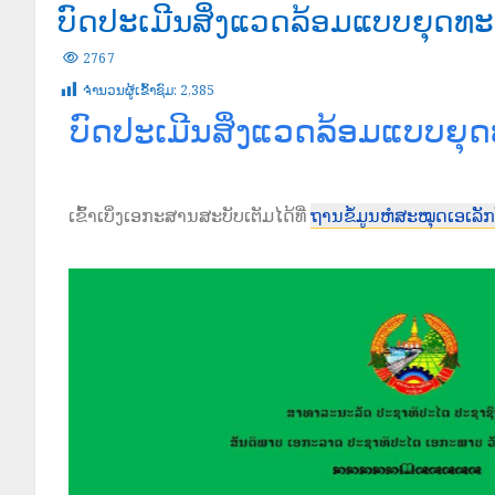
ບົດປະເມີນສິ່ງແວດລ້ອມແບບຍຸດທ
2767
ຈໍານວນຜູ້ເຂົ້າຊົມ:
2,385
ບົດປະເມີນສິ່ງແວດລ້ອມແບບຍ
ເຂົ້າເບິ່ງເອກະສານສະບັບເຕັມໄດ້ທີ່
ຖານຂໍ້ມູນຫໍສະໝຸດເອເລັ