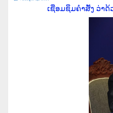
ເຊື່ອມຊຶມຄຳສັ່ງ ວ່