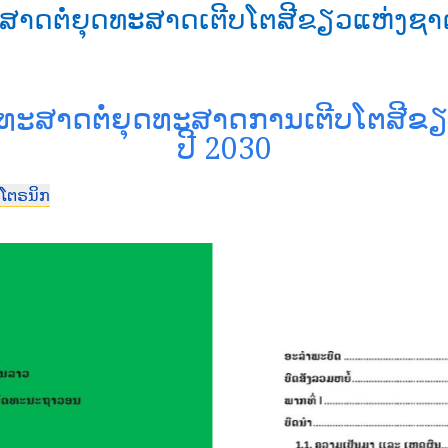
ະສາດຕໍ່ຍຸດທະສາດເຕີບໂຕສີຂຽວແຫ່ງຊ
ຸດທະສາດຕໍ່ຍຸດທະສາດການເຕີບໂຕສີ
ປີ 2030
ກໂຕຣນິກ