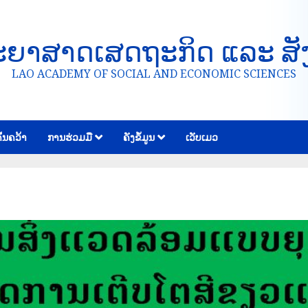
ະຍາສາດເສດຖະກິດ ແລະ ສັ
LAO ACADEMY OF SOCIAL AND ECONOMIC SCIENCES
້ນຄວ້າ
ການຮ່ວມມື
ຄັງຂໍ້ມູນ
ເວັບເມວ