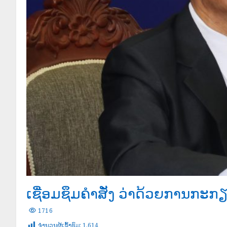
ເຊື່ອມຊຶມຄຳສັ່ງ ວ່າດ້ວຍການກະກ
1716
ຈໍານວນຜູ້ເຂົ້າຊົມ:
1,614