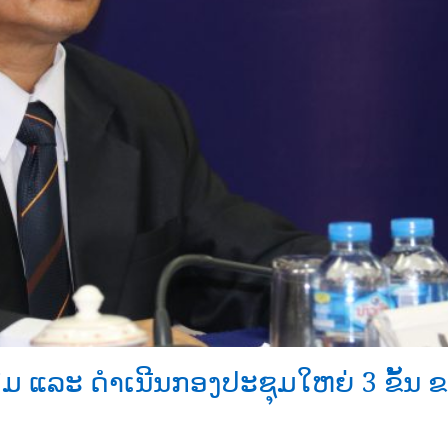
ຽມ ແລະ ດຳເນີນກອງປະຊຸມໃຫຍ່ 3 ຂັ້ນ 