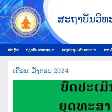
ສະຖາບັນວິທ
ໜ້າຫຼັກ
ກ່ຽວກັບ ສວສສຊ
ກອງປະຊຸມ-ສຳມະນາ
ການຄົ
ເດືອນ:
ມັງກອນ 2024