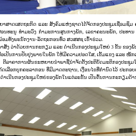
ທະຍາສາດເສດຖະກິດ ແລະ ສັງຄົມແຫ່ງຊາດໄດ້ຈັດກອງປະຊຸມເຊື່ອມຊຶມ
ສອນທະນູ ທໍາມະວົງ ກໍາມະການສູນກາງພັກ, ເລຂາຄະນະພັກ, ປະທາ
ອມທັງພະນັກງານ-ລັດຖະກອນທົ່ວ ສວສສຊ ເຂົ້າຮ່ວມ.
ນຄໍາສັ່ງ ວ່າດ້ວຍການກະກຽມ ແລະ ດໍາເນີນກອງປະຊຸມໃຫຍ່
ຂັ້ນ ຂອງພ
3
ອເປັນການປັບປຸງພາຍໃນພັກ ໃຫ້ມີຄວາມປອດໃສ, ເຂັ້ມແຂງ ແລະ ໜັກແ
 ຕີລາຄາການຜັນຂະຫຍາຍນໍາພາຊີ້ນໍາຈັດຕັ້ງປະຕິບັດມະຕິກອງປະຊຸມໃ
ອຄັດເລືອກບຸກຄະລາກອນ ທີ່ມີມາດຕະຖານ, ເງື່ອນໄຂທີ່ກໍານົດໄວ້ ປະກອ
ໍາເນີນກອງປະຊຸມໃຫຍ່ຂອງພັກໃນແຕ່ລະຂັ້ນ ເປັນຕົ້ນການກະກຽມດ້າ