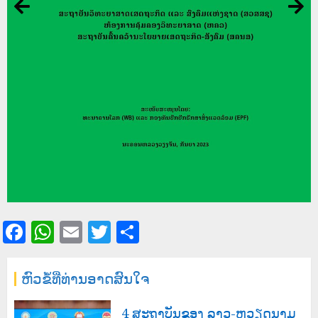
Facebook
WhatsApp
Email
Twitter
Share
ຫົວຂໍ້ທີ່ທ່ານອາດສົນໃຈ
4 ສະຖາບັນຂອງ ລາວ-ຫວຽດນາມ