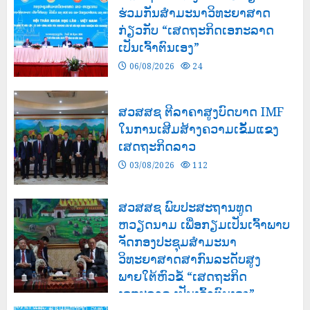
ຮ່ວມກັນສໍາມະນາວິທະຍາສາດ
ກ່ຽວກັບ “ເສດຖະກິດເອກະລາດ
ເປັນເຈົ້າຕົນເອງ”
06/08/2026
24
ສວສສຊ ຕີລາຄາສູງບົດບາດ IMF
ໃນການເສີມສ້າງຄວາມເຂັ້ມແຂງ
ເສດຖະກິດລາວ
03/08/2026
112
ສວສສຊ ພົບປະສະຖານທູດ
ຫວຽດນາມ ເພື່ອກຽມເປັນເຈົ້າພາບ
ຈັດກອງປະຊຸມສຳມະນາ
ວິທະຍາສາດສາກົນລະດັບສູງ
ພາຍໃຕ້ຫົວຂໍ້ “ເສດຖະກິດ
ເອກະລາດ ເປັນເຈົ້າຕົນເອງ”