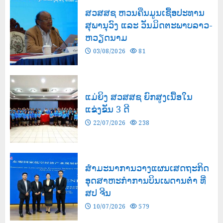
03/08/2026
119
ສວສສຊ ຫວນຄືນມູນເຊື້ອປະທານ
ສຸພານຸວົງ ແລະ ວັນມິດຕະພາບລາວ-
ຫວຽດນາມ
03/08/2026
81
ແມ່ຍິງ ສວສສຊ ຍົກສູງເນື້ອໃນ
ແຂ່ງຂັນ 3 ດີ
22/07/2026
238
ສຳມະນາການວາງແຜນເສດຖະກິດ
ອຸດສາຫະກຳການບິນເພດານຕ່ຳ ທີ່
ສປ ຈີນ
10/07/2026
579