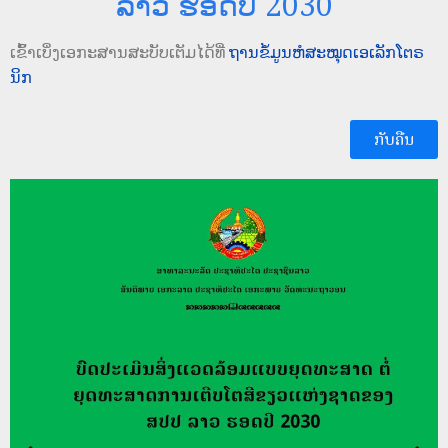
ລາວ ຮອດປີ 2030
ເຂົ້າເບິ່ງເອກະສານສະບັບເຕັມໄດ້ທີ່
ຖານຂໍ້ມູນຫໍສະໝຸດເອເລັກໂຕຣ
ນິກ
ກັບຄືນ