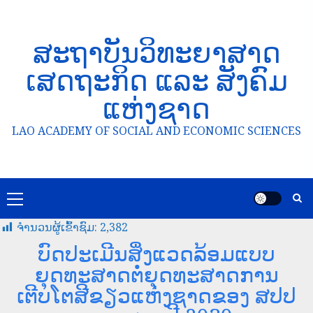
ສະຖາບັນວິທະຍາສາດ
ເສດຖະກິດ ແລະ ສັງຄົມ
ແຫ່ງຊາດ
LAO ACADEMY OF SOCIAL AND ECONOMIC SCIENCES
ຈໍານວນຜູ້ເຂົ້າຊົມ:
2,382
ບົດປະເມີນສິ່ງແວດລ້ອມແບບ
ຍຸດທະສາດຕໍ່ຍຸດທະສາດການ
ເຕີບໂຕສີຂຽວແຫ່ງຊາດຂອງ ສປປ