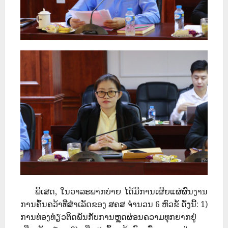
ພິເສດ, ໃນວາລະພາກບ່າຍ ໄດ້ມີການເຜີຍແຜ່ຜົນງານ
ການຄົ້ນຄວ້າທີ່ສຳເລັດຂອງ ສຄສ ຈໍານວນ 6 ຫົວຂໍ້ ດັ່ງນີ້: 1)
ການທ່ອງທ່ຽວຕິດພັນກັບການຫຼຸດຜ່ອນຄວາມທຸກຍາກຢູ່