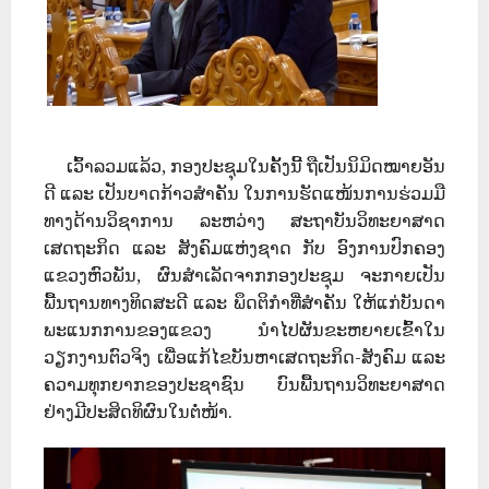
ເວົ້າ
ລວມແລ້ວ, ກອງປະຊຸມໃນຄັ້ງນີ້ ຖືເປັນນິມິດໝາຍອັນ
ດີ ແລະ ເປັນບາດກ້າວສຳຄັນ ໃນການຮັດແໜ້ນການຮ່ວມມື
ທາງດ້ານວິຊາການ ລະຫວ່າງ ສະຖາບັນວິທະຍາສາດ
ເສດຖະກິດ ແລະ ສັງຄົມແຫ່ງຊາດ ກັບ ອົງການປົກຄອງ
ແຂວງຫົວພັນ, ຜົນສຳເລັດຈາກກອງປະຊຸມ ຈະກາຍເປັນ
ພື້ນຖານທາງທິດສະດີ ແລະ ພຶດຕິກຳທີ່ສຳຄັນ ໃຫ້ແກ່ບັນດາ
ພະແນກການຂອງແຂວງ ນຳໄປຜັນຂະຫຍາຍເຂົ້າໃນ
ວຽກງານຕົວຈິງ ເພື່ອແກ້ໄຂບັນຫາເສດຖະກິດ-ສັງຄົມ ແລະ
ຄວາມທຸກຍາກຂອງປະຊາຊົນ ບົນພື້ນຖານວິທະຍາສາດ
ຢ່າງມີປະສິດທິຜົນໃນຕໍ່ໜ້າ.