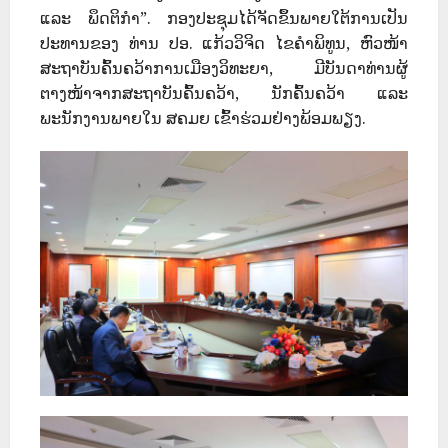
ແລະ ພຶດຕິກຳ”. ກອງປະຊຸມໄດ້ຈັດຂຶ້ນພາຍໃຕ້ການເປັນ
ປະທານຂອງ ທ່ານ ປອ. ແກ້ວວິຈິດ ໄຂຄຳພິທູນ, ຫົວໜ້າ
ສະຖາບັນຄົ້ນຄວ້າການເມືອງວິທະຍາ, ມີບັນດາທ່ານຜູ້
ຕາງໜ້າຈາກສະຖາບັນຄົ້ນຄວ້າ, ນັກຄົ້ນຄວ້າ ແລະ
ພະນັກງານພາຍໃນ ສຄມຍ ເຂົ້າຮ່ວມຢ່າງພ້ອມພຽງ.