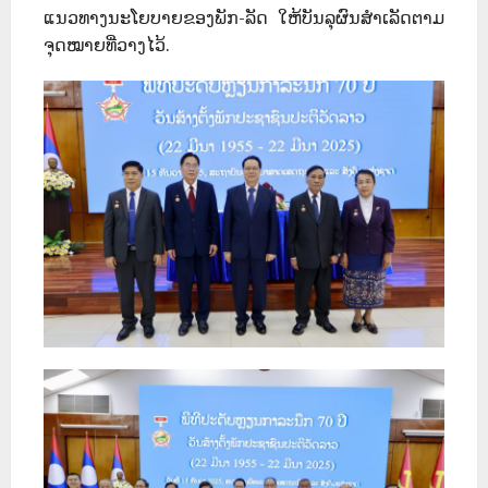
ແນວທາງນະໂຍບາຍຂອງພັກ-ລັດ ໃຫ້ບັນລຸຜົນສຳເລັດຕາມ
ຈຸດໝາຍທີ່ວາງໄວ້.