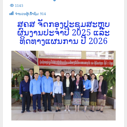
1145
ຈໍານວນຜູ້ເຂົ້າຊົມ:
914
ສຄສ ຈັດກອງປະຊຸມສະຫຼຸບ
ຜົນງານປະຈຳປີ 2025 ແລະ
ທິດທາງແຜນການ ປີ 2026