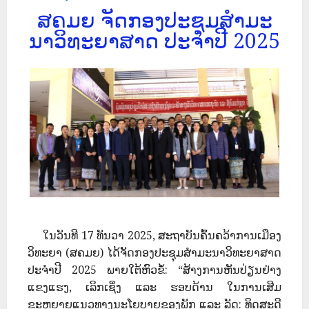
ສຄມຍ ຈັດກອງປະຊຸມສຳມະ
ນາວິທະຍາສາດ ປະຈຳປີ 2025
ໃນວັນທີ 17 ທັນວາ 2025, ສະຖາບັນຄົ້ນຄວ້າການເມືອງ
ວິທະຍາ (ສຄມຍ) ໄດ້ຈັດກອງປະຊຸມສຳມະນາວິທະຍາສາດ
ປະຈຳປີ 2025 ພາຍໃຕ້ຫົວຂໍ້: “ສ້າງການຫັນປ່ຽນຢ່າງ
ແຂງແຮງ, ເລິກເຊິ່ງ ແລະ ຮອບດ້ານ ໃນການເສີມ
ຂະຫຍາຍແນວທາງນະໂຍບາຍຂອງພັກ ແລະ ລັດ: ທິດສະດີ