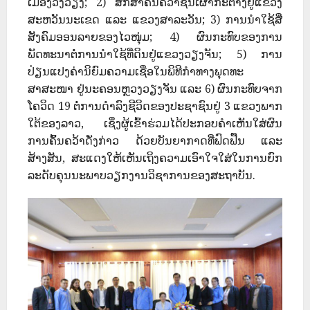
ເມືອງວັງວຽງ; 2) ສຶກສາຄົ້ນຄວ້າຊົນເຜົ່າກະຕາງຢູ່ແຂວງ
ສະຫວັນນະເຂດ ແລະ ແຂວງສາລະວັນ; 3) ການນຳໃຊ້ສື່
ສັງຄົມອອນລາຍຂອງໄວໜຸ່ມ; 4) ຜົນກະທົບຂອງການ
ພັດທະນາຕໍ່ການນຳໃຊ້ທີ່ດິນຢູ່ແຂວງວຽງຈັນ; 5) ການ
ປ່ຽນແປງຄ່ານິຍົມຄວາມເຊື່ອໃນພິທີກຳທາງພຸດທະ
ສາສະໜາ ຢູ່ນະຄອນຫຼວງວຽງຈັນ ແລະ 6) ຜົນກະທົບຈາກ
ໂຄວິດ 19 ຕໍ່ການດຳລົງຊີວິດຂອງປະຊາຊົນຢູ່ 3 ແຂວງພາກ
ໃຕ້ຂອງລາວ, ເຊິ່ງຜູ້ເຂົ້າຮ່ວມໄດ້ປະກອບຄໍາເຫັນໃສ່ຜົນ
ການຄົ້ນຄວ້າດັ່ງກ່າວ ດ້ວຍບັນຍາກາດທີ່ຟົດຟື້ນ ແລະ
ສ້າງສັນ, ສະແດງໃຫ້ເຫັນເຖິງຄວາມເອົາໃຈໃສ່ໃນການຍົກ
ລະດັບຄຸນນະພາບວຽກງານວິຊາການຂອງສະຖາບັນ.