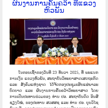
ຜົນງານການຄົ້ນຄວ້າ ທີ່ແຂວງ
ຫົວພັນ
ໃນຕອນເຊົ້າຂອງວັນທີ 23 ທັນວາ 2025, ທີ່ ພະແນກ
ການເງິນ ແຂວງຫົວພັນ, ສະຖາບັນວິທະຍາສາດເສດຖະກິດ
ແລະ ສັງຄົມແຫ່ງຊາດ ໄດ້ຈັດກອງປະຊຸມເຜີຍແຜ່ພາລະ
ບົດບາດ ແລະ ຜົນງານການຄົ້ນຄວ້າວິທະຍາສາດ ໂດຍ
ການເປັນປະທານຮ່ວມຂອງ ທ່ານ ປອ. ສະຖາບັນດິດ ອິນສີ
ຊຽງໃໝ່, ຮອງປະທານ ສວສສຊ ແລະ ທ່ານ ປອ. ບຸນວິໄຊ