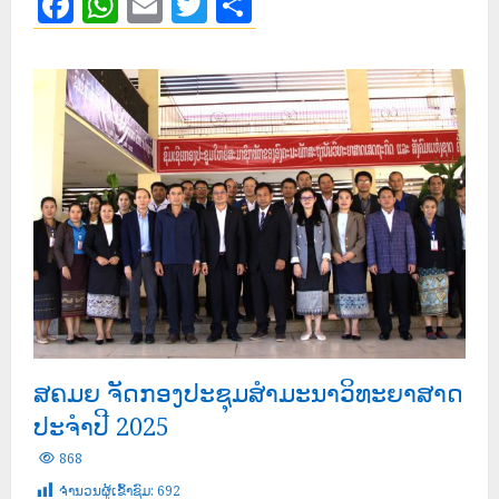
Facebook
WhatsApp
Email
Twitter
Share
ສຄມຍ ຈັດກອງປະຊຸມສຳມະນາວິທະຍາສາດ
ປະຈຳປີ 2025
868
ຈໍານວນຜູ້ເຂົ້າຊົມ:
692