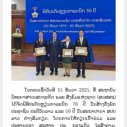
ໃນຕອນເຊົ້າວັນທີ 15 ທັນວາ 2025, ທີ່ ສະຖາບັນ
ວິທະຍາສາດເສດຖະກິດ ແລະ ສັງຄົມແຫ່ງຊາດ (ສວສສຊ)
ໄດ້ຈັດພິທີປະດັບຫຼຽນກາລະນຶກ 70 ປີ ວັນສ້າງຕັ້ງພັກ
ປະຊາຊົນ ປະຕິວັດລາວ ແລະ 50 ປີ ວັນສະຖາປານາ ສປປ
ລາວ ຢ່າງສົມກຽດ. ໂດຍການໃຫ້ກຽດເຂົ້າຮ່ວມ ແລະ
ປະທານຂອງ ສະຫາຍ ປອ. ກອງແກ້ວ ໄຊສົງຄາມ,