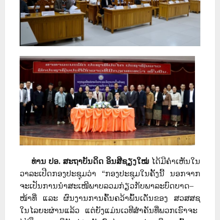
ທ່ານ ປອ. ສະຖາບັນດິດ ອິນສີຊຽງໃໝ່
ໄດ້ມີຄໍາເຫັນໃນ
ວາລະເປີດກອງປະຊຸມວ່າ
“
ກອງປະຊຸມໃນຄັ້ງນີ້ ນອກຈາກ
ຈະເປັນການນໍາສະເໜີ
ພາບລວມກ່ຽວກັບພາລະບົດບາດ
–
ໜ້າທີ່
ແລະ ຜົນງານການຄົ້ນຄວ້າພົ້ນເດັ່ນ
ຂອງ ສວສສຊ
ໃນໄລຍະຜ່ານ
ແລ້ວ ແຕ່ຍັງແມ່ນເວທີສຳຄັນທີ່ພວກເຮົາຈະ