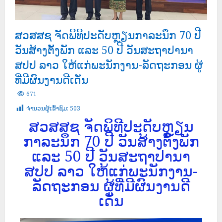
ສວສສຊ ຈັດພິທີປະດັບຫຼຽນກາລະນຶກ 70 ປີ
ວັນສ້າງຕັ້ງພັກ ແລະ 50 ປີ ວັນສະຖາປານາ
ສປປ ລາວ ໃຫ້ແກ່ພະນັກງານ-ລັດຖະກອນ ຜູ້
ທີ່ມີຜົນງານດີເດັ່ນ
671
ຈໍານວນຜູ້ເຂົ້າຊົມ:
503
ສວສສຊ ຈັດພິທີປະດັບຫຼຽນ
ກາລະນຶກ 70 ປີ ວັນສ້າງຕັ້ງພັກ
ແລະ 50 ປີ ວັນສະຖາປານາ
ສປປ ລາວ ໃຫ້ແກ່ພະນັກງານ-
ລັດຖະກອນ ຜູ້ທີ່ມີຜົນງານດີ
ເດັ່ນ