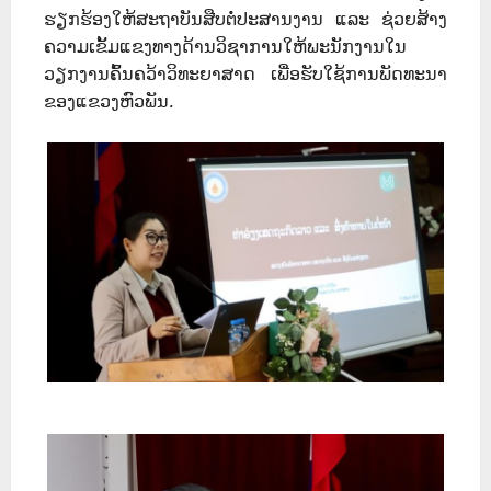
ຮຽກຮ້ອງໃຫ້ສະຖາບັນສືບຕໍ່ປະສານງານ ແລະ ຊ່ວຍສ້າງ
ຄວາມເຂັ້ມແຂງທາງດ້ານວິຊາການໃຫ້ພະນັກງານໃນ
ວຽກງານຄົ້ນຄວ້າວິທະຍາສາດ ເພື່ອຮັບໃຊ້ການພັດທະນາ
ຂອງແຂວງຫົວພັນ
.