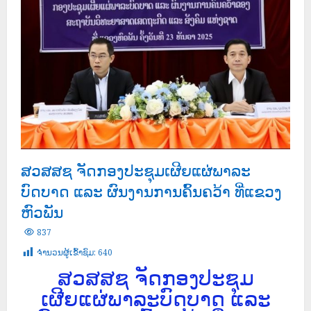
ສວສສຊ ຈັດກອງປະຊຸມເຜີຍແຜ່ພາລະ
ບົດບາດ ແລະ ຜົນງານການຄົ້ນຄວ້າ ທີ່ແຂວງ
ຫົວພັນ
837
ຈໍານວນຜູ້ເຂົ້າຊົມ:
640
ສວສສຊ ຈັດກອງປະຊຸມ
ເຜີຍແຜ່ພາລະບົດບາດ ແລະ