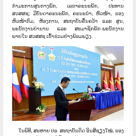
ກຳມະການສູນກາງພັກ, ເລຂາຄະນະພັກ, ປະທານ
ສວສສຊ; ມີບັນດາຄະນະພັກ, ຄະນະນຳ, ຫົວໜ້າ, ຮອງ
ຫົວໜ້າກົມ, ຫ້ອງການ, ສະຖາບັນຄົ້ນຄວ້າ ແລະ ສູນ,
ພະນັກງານບຳນານ ແລະ ສະມາຊິກພັກ-ພະນັກງານ
ພາຍໃນ ສວສສຊ ເຂົ້າຮ່ວມຢ່າງພ້ອມພຽງ.
ໃນພິທີ, ສະຫາຍ ປອ. ສະຖາບັນດິດ ອິນສີຊຽງໃໝ່, ຮອງ