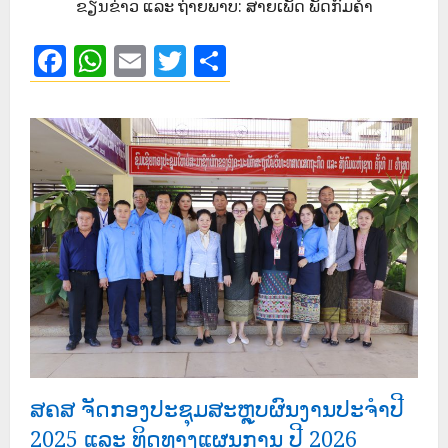
ຂຽນຂ່າວ ແລະ ຖ່າຍພາບ: ສາຍເພັດ ພັດກົມຄຳ
Facebook
WhatsApp
Email
Twitter
Share
ສຄສ ຈັດກອງປະຊຸມສະຫຼຸບຜົນງານປະຈຳປີ
2025 ແລະ ທິດທາງແຜນການ ປີ 2026