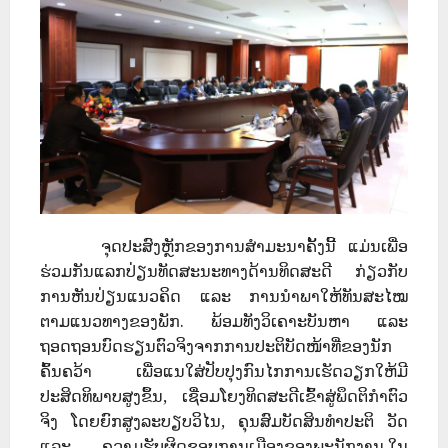
ຈຸດປະສົງຫຼັກຂອງການສຳມະນາຄັ້ງນີ້ ແມ່ນເພື່ອ
ຮ່ວມກັນແລກປ່ຽນທັດສະນະທາງດ້ານທິດສະດີ ກ່ຽວກັບ
ການຫັນປ່ຽນແນວຄິດ ແລະ ການນໍາພາໃຫ້ທັນສະໄໝ
ຕາມແນວທາງຂອງພັກ. ພ້ອມທັງວິເຄາະບັນຫາ ແລະ
ຖອດຖອນບົດຮຽນຕົວຈິງຈາກການປະຕິບັດໜ້າທີ່ຂອງນັກ
ຄົ້ນຄວ້າ ເພື່ອແນໃສ່ປັບປຸງກົນໄກການເຮັດວຽກໃຫ້ມີ
ປະສິດທິພາບສູງຂຶ້ນ, ເຊື່ອມໂຍງທິດສະດີເຂົ້າສູ່ພຶດຕິກຳຕົວ
ຈິງ ໂດຍຍົກສູງລະບຽບວິໄນ, ຄຸນສົມບັດສິນທຳປະຕິ ວັດ
ແລະ ຄວາມຮັບຜິດຊອບການເມືອງຂອງພະນັກງານ.ໃນ