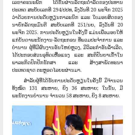
ເລຂາຄະນະພັກ ໄດ້ຂຶ້ນຜ່ານລັດຖະດຳລັດຂອງປະທານ
ປະເທດ ສະບັບເລກທີ 294/ປປທ, ລົງວັນທີ 20 ພະຈິກ 2025
ວ່າດ້ວຍການປະດັບຫຼຽນກາລະນຶກ ແລະ ໃບມອບສິດຂອງ
ນາຍົກລັດຖະມົນຕີ ສະບັບເລກທີ 251/ນຍ, ລົງວັນທີ 20
ພະຈິກ 2025. ການປະດັບຫຼຽນໃນຄັ້ງນີ້ ແມ່ນເພື່ອມອບໃຫ້
ແກ່ບັນດາພະນັກງານ-ລັດຖະກອນ ທີ່ພວມປະຈຳການ ແລະ
ບຳນານ ຜູ້ທີ່ມີຜົນງານອັນໃຫຍ່ຫຼວງ, ມີວິລະກໍາອັນລໍໍ້າເລີດ,
ໄດ້ປະກອບສ່ວນອຸທິດເຫືີ່ອແຮງ ແລະ ສະຕິປັນຍາເຂົ້າໃນ
ພາລະກິດປົກປັກຮັກສາ ແລະ ສ້າງສາພັດທະນາ
ປະເທດຊາດ ຕະຫຼອດໄລຍະຜ່ານມາ.
ສຳລັບຜູ້ທີ່ໄດ້ຮັບການປະດັບຫຼຽນໃນຄັ້ງນີ້ ມີຈຳນວນ
ທັງໝົດ 131 ສະຫາຍ, ຍິງ 36 ສະຫາຍ; ໃນນັ້ນ, ມີ
ພະນັກງານບຳນານ ຈຳນວນ 58 ສະຫາຍ, ຍິງ 8 ສະຫາຍ.