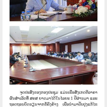
ຈຸດປະສົງຂອງກອງປະຊຸມ ແມ່ນເພື່ອສັງເກດຕີລາຄາ
ຜົນສຳເລັດທີ່ ສຄສ ຍາດມາໄດ້ໃນໄລຍະ 1 ປີຜ່ານມາ ແລະ
ຖອດຖອນບົດຮຽນຈາກຂໍ້ຄົງຄ້າງ ເພື່ອນຳມາປັບປຸງແກ້ໄຂ