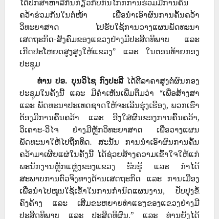
ໄດ້ປຶກສາຫາລືກັນກ່ຽວກັບກົນໄກກການຮ່ວມມື
ກ
ານຄົ້ນ
ຄວ້າຮ່ວມກັນ
ໃນຕໍ່ໜ້າ ເພື່ອນໍາເອົາຜົນການຄົ້ນຄວ້າ
ວ
ິທະຍາສາດ ໄປຮັບໃຊ້ການວາງແຜນພັດທະນາ
ເສດຖະກິດ-ສັງຄົມຂອງແຂວງຢ່າງມີປະສິດທິພາບ
ແລະ
ເກີດປະໂຫຍດສູງສູງໃຫ້ແຂວງ
”
ແລະ ໃນຕອນທ້າຍກອງ
ປະຊຸມ
ທ່ານ ປອ. ບຸນວິໄຊ ກົງປະລີ
ໄດ້ຕີລາຄາສູງຕໍ່ຜົນກອງ
ປະຊຸມໃນຄັ້ງນີ້ ແລະ ມີຄຳເຫັນເພີ່ມຕືມວ່າ “ເພື່ອສ້າງສາ
ແລະ ພັດທະນາປະເທດຊາດໃຫ້ຈະເລີນຮຸ່ງເຮືອງ, ພວກເຮົາ
ຕ້ອງມີການຄົ້ນຄວ້າ ແລະ ອີງໃສ່ຜົນຂອງການຄົ້ນຄວ້າ,
ວິເຄາະ-ວິໄຈ ຢ່າງມີຫຼັກວິທະຍາສາດ ເພື່ອວາງແຜນ
ພັດທະນາໃຫ້ໄປຖືກທິດ. ສະນັ້ນ ການນຳເອົາຜົນການຄົ້ນ
ຄວ້າມາເຜີຍແຜ່ໃນຄັ້ງນີ້ ໄດ້ຊ່ວຍສ້າງຄວາມເຂົ້າໃຈໃຫ້ແກ່
ພະນັກງານຫຼັກແຫຼ່ງຂອງແຂວງ ຮັບຮູ້ ແລະ ກຳໄດ້
ສະພາບການຕົວຈິງທາງດ້ານເສດຖະກິດ ແລະ ການເມືອງ
ເພື່ອນຳໄປໝູນໃຊ້ເຂົ້າໃນການກຳນົດແຜນງານ, ປັບປຸງຂໍ້
ຄົງຄ້າງ ແລະ ເສີມຂະຫຍາຍທ່າແຮງຂອງແຂວງຢ່າງມີ
ປະສິດທິພາບ ແລະ ປະສິດທິຜົນ.” ແລະ ທ່ານຍັງໄດ້