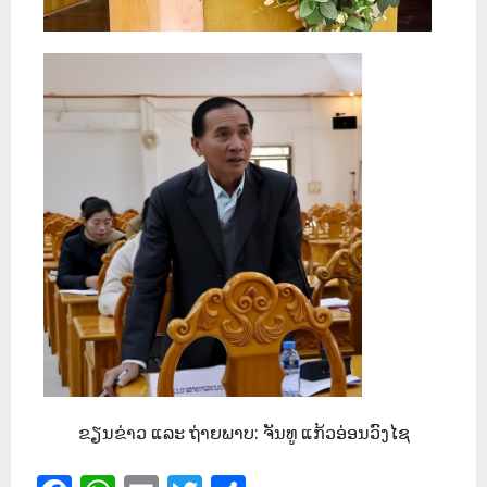
ຂຽນຂ່າວ ແລະ ຖ່າຍພາບ: ຈັນທູ ແກ້ວອ່ອນວົງໄຊ