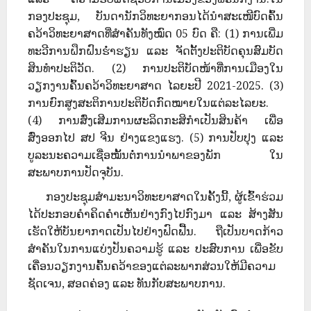
ກອງປະຊຸມ, ບັນດານັກວິທະຍາກອນໄດ້ນໍາສະເໜີບົດຄົ້ນ
ຄວ້າວິທະຍາສາດທີ່ສຳຄັນທັງໝົດ 05 ບົດ ຄື: (1) ການເພີ່ມ
ທະວີການຝຶກຝົນຮໍ່າຮຽນ ແລະ ຈັດຕັ້ງປະຕິບັດຄຸນສົມບັດ
ສິນທຳປະຕິວັດ. (2) ການປະຕິບັດໜ້າທີ່ການເມືອງໃນ
ວຽກງານຄົ້ນຄວ້າວິທະຍາສາດ ໄລຍະປີ 2021-2025. (3)
ການຍົກສູງສະຕິການປະຕິບັດກົດໝາຍໃນແຕ່ລະໄລຍະ.
(4) ການສົ່ງເສີມການຜະລິດກະສິກໍາເປັນສິນຄ້າ ເພື່ອ
ສົ່ງອອກໄປ ສປ ຈີນ ຢ່າງແຂງແຮງ. (5) ການປັບປຸງ ແລະ
ບູລະນະຄວາມເຊື່ອໝັ້ນຕໍ່ການນໍາພາຂອງພັກ ໃນ
ສະພາບການປັດຈຸບັນ.
​ ກອງປະຊຸມສຳມະນາວິທະຍາສາດໃນຄັ້ງນີ້, ຜູ້ເຂົ້າຮ່ວມ
ໄດ້ປະກອບຄຳຄິດຄຳເຫັນຢ່າງກົງໄປກົງມາ ແລະ ສ້າງສັນ
ເຮັດໃຫ້ບັນຍາກາດເປັນໄປຢ່າງຟົດຟື້ນ. ຖືເປັນບາດກ້າວ
ສຳຄັນໃນການແບ່ງປັນຄວາມຮູ້ ແລະ ປະສົບການ ເພື່ອຂັບ
ເຄື່ອນວຽກງານຄົ້ນຄວ້າຂອງແຕ່ລະພາກສ່ວນໃຫ້ມີຄວາມ
ຊັດເຈນ, ສອດຄ່ອງ ແລະ ທັນກັບສະພາບການ.