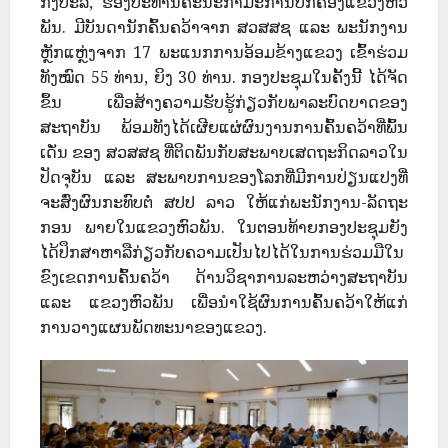
ກົງປະລີ, ຮອງປະທານຄະນະກຳມະການປົກຄອງແຂວງຫົວ
ພັນ. ມີບັນດານັກຄົ້ນຄວ້າຈາກ ສວສສຊ ແລະ ພະນັກງານ
ຫຼັກແຫຼ່ງຈາກ 17 ພະແນກການອ້ອມຂ້າງແຂວງ ເຂົ້າຮ່ວມ
ທັງໝົດ 55 ທ່ານ, ຍິງ 30 ທ່ານ. ກອງປະຊຸມໃນຄັ້ງນີ້ ໄດ້ຈັດ
ຂຶ້ນ ເພື່ອສ້າງຄວາມຮັບຮູ້ກ່ຽວກັບພາລະບົດບາດຂອງ
ສະຖາບັນ ພ້ອມທັງໄດ້ເຜີຍແຜ່ຜົນງານການຄົ້ນຄວ້າທີ່ພົ້ນ
ເດັ່ນ ຂອງ ສວສສຊ ທີ່ຕິດພັນກັບສະພາບເສດຖະກິດລາວໃນ
ປັດຈຸບັນ ແລະ ສະພາບການຂອງໂລກທີ່ມີການປ່ຽນແປງທີ່
ຈະສົ່ງຜົນກະທົບຕໍ່ ສປປ ລາວ ໃຫ້ແກ່ພະນັກງານ-ລັດຖະ
ກອນ ພາຍໃນແຂວງຫົວພັນ. ໃນຕອນທ້າຍກອງປະຊຸມຍັງ
ໄດ້ປຶກສາຫາລືກ່ຽວກັບຄວາມເປັນໄປໄດ້ໃນການຮ່ວມມືໃນ
ຂົງເຂດການຄົ້ນຄວ້າ ດ້ານວິຊາການລະຫວ່າງສະຖາບັນ
ແລະ ແຂວງຫົວພັນ ເພື່ອນໍາໃຊ້ຜົນການຄົ້ນຄວ້າໃຫ້ແກ່
ການວາງແຜນພັດທະນາຂອງແຂວງ.