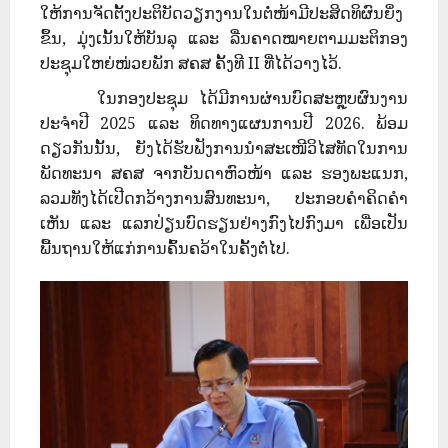
ໃຫ້ການຈັດຕັ້ງປະຕິບັດວຽກງານໃນຕໍ່ໜ້າມີປະສິດທິຜົນຍິ່ງ
ຂຶ້ນ, ມຸ່ງເນັ້ນໃຫ້ບັນລຸ ແລະ ລື່ນຄາດໝາຍຕາມມະຕິກອງ
ປະຊຸມໃຫຍ່ໜ່ວຍພັກ ສຄສ ຄັ້ງທີ II ທີ່ໄດ້ວາງໄວ້.
ໃນກອງປະຊຸມ ໄດ້ມີການຜ່ານບົດສະຫຼຸບຜົນງານ
ປະຈຳປີ 2025 ແລະ ທິດທາງແຜນການປີ 2026. ພ້ອມ
ດຽວກັນນັ້ນ, ຍັງໄດ້ຮັບຟັງການນຳສະເໜີວິໄສທັດໃນການ
ພັດທະນາ ສຄສ ຈາກບັນດາຫົວໜ້າ ແລະ ຮອງພະແນກ,
ລວມທັງໄດ້ເປີດກວ້າງການສົນທະນາ, ປະກອບຄຳຄິດຄຳ
ເຫັນ ແລະ ແລກປ່ຽນບົດຮຽນຢ່າງກົງໄປກົງມາ ເພື່ອເປັນ
ພື້ນຖານໃຫ້ແກ່ການຄົ້ນຄວ້າໃນຄັ້ງຕໍ່ໄປ.