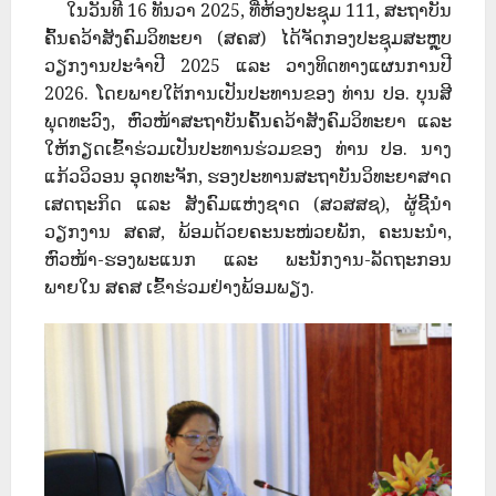
ໃນວັນທີ 16 ທັນວາ 2025, ທີ່ຫ້ອງປະຊຸມ 111, ສະຖາບັນ
ຄົ້ນຄວ້າສັງຄົມວິທະຍາ (ສຄສ) ໄດ້ຈັດກອງປະຊຸມສະຫຼຸບ
ວຽກງານປະຈຳປີ 2025 ແລະ ວາງທິດທາງແຜນການປີ
2026. ໂດຍພາຍໃຕ້ການເປັນປະທານຂອງ ທ່ານ ປອ. ບຸນສີ
ພຸດທະວົງ, ຫົວໜ້າສະຖາບັນຄົ້ນຄວ້າສັງຄົມວິທະຍາ ແລະ
ໃຫ້ກຽດເຂົ້າຮ່ວມເປັນປະທານຮ່ວມຂອງ ທ່ານ ປອ. ນາງ
ແກ້ວວິວອນ ອຸດທະຈັກ, ຮອງປະທານສະຖາບັນວິທະຍາສາດ
ເສດຖະກິດ ແລະ ສັງຄົມແຫ່ງຊາດ (ສວສສຊ), ຜູ້ຊີ້ນຳ
ວຽກງານ ສຄສ, ພ້ອມດ້ວຍຄະນະໜ່ວຍພັກ, ຄະນະນຳ,
ຫົວໜ້າ-ຮອງພະແນກ ແລະ ພະນັກງານ-ລັດຖະກອນ
ພາຍໃນ ສຄສ ເຂົ້າຮ່ວມຢ່າງພ້ອມພຽງ.