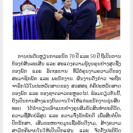
ການປະດັບຫຼຽນກາລະນຶກ 70 ປີ ແລະ 50 ປີ ຖືເປັນການ
ຍ້ອງຍໍສັນລະເສີນ ແລະ ສະແດງຄວາມຮູ້ບຸນຄຸນຢ່າງສຸດຊຶ້ງ
ຂອງພັກ ແລະ ລັດຖະບານ ທີ່ມີຕໍ່ຄຸນງາມຄວາມດີຂອງ
ສະມາຊິກພັກ ແລະ ພະນັກງານ. ຜົນງານດັ່ງກ່າວ ຈະຖືກ
ຈາລຶກໄວ້ໃນປະຫວັດສາດຂອງ ສວສສຊ ກໍຄືປະຫວັດສາດ
ຂອງພັກ ແລະ ຂອງຊາດລາວຕະຫຼອດໄປ. ພ້ອມດຽວກັນນີ້,
ຍັງເປັນການສ້າງແຮງບັນດານໃຈໃຫ້ແກ່ພະນັກງານຮຸ່ນສືບ
ທອດ ໄດ້ຮໍໍ່າຮຽນເອົາແບບຢ່າງຄຸນສົມບັດສິນທໍາປະຕິວັດ,
ຄວາມຊືີ່ສັດບໍລິສຸດ ແລະ ຄວາມຈົົ່ງຮັກພັກດີ ເພື່ອສືບຕໍໍ່ປົກ
ປັກຮັກສາ, ເສີມຂະຫຍາຍມູນເຊື້ອອັນດີງາມ, ສ້າງຄວາມ
ສາມັກຄີພາຍໃນໃຫ້ເປັນປຶກແຜ່ນ ແລະ ຈັດຕັ້ງປະຕິບັດ