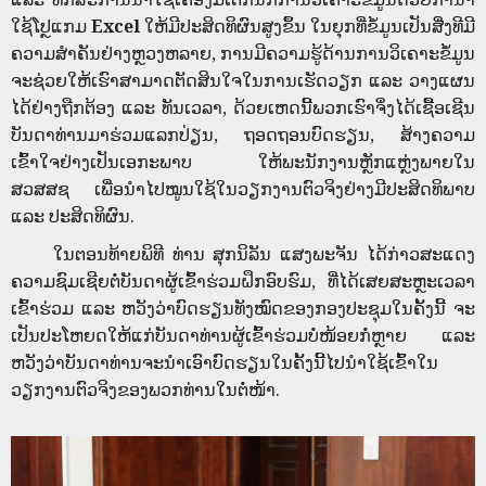
ໃຊ້ໂປຼແກມ
Excel
ໃຫ້ມີປະສິດທິຜົນສູງຂຶ້ນ ໃນຍຸກທີ່ຂໍ້ມູນເປັນສີ່ງທີມີ
ຄວາມສໍາຄັນຢ່າງຫຼວງຫລາຍ, ການມີຄວາມຮູ້ດ້ານການວິເຄາະຂໍ້ມູນ
ຈະຊ່ວຍໃຫ້ເຮົາສາມາດຕັດສິນໃຈໃນການເຮັດວຽກ ແລະ ວາງແຜນ
ໄດ້ຢ່າງຖືກຕ້ອງ ແລະ ທັນເວລາ, ດ້ວຍເຫດນີ້ພວກເຮົາຈຶ່ງໄດ້ເຊື້ອເຊີນ
ບັນດາທ່ານມາຮ່ວມແລກປ່ຽນ, ຖອດຖອນບົດຮຽນ, ສ້າງຄວາມ
ເຂົ້າໃຈຢ່າງເປັນເອກະພາບ ໃຫ້ພະນັກງານຫຼັກແຫຼ່ງພາຍໃນ
ສວສສຊ ເພື່ອນໍາໄປໝູນໃຊ້ໃນວຽກງານຕົວຈິງຢ່າງມີປະສິດທິພາບ
ແລະ ປະສິດທິຜົນ.
ໃນຕອນທ້າຍພິທີ ທ່ານ ສຸກນິລັນ ແສງພະຈັນ ໄດ້ກ່າວສະແດງ
ຄວາມຊົມເຊີຍຕໍ່ບັນດາຜູ້ເຂົ້າຮ່ວມຝຶກອົບຮົມ, ທີ່ໄດ້ເສຍສະຫຼະເວລາ
ເຂົ້າຮ່ວມ ແລະ ຫວັງວ່າບົດຮຽນທັງໝົດຂອງກອງປະຊຸມໃນຄັ້ງນີ້ ຈະ
ເປັນປະໂຫຍດໃຫ້ແກ່ບັນດາທ່ານຜູ້ເຂົ້າຮ່ວມບໍ່ໜ້ອຍກໍ່ຫຼາຍ ແລະ
ຫວັງວ່າບັນດາທ່ານຈະນໍາເອົາບົດຮຽນໃນຄັ້ງນີ້ໄປນໍາໃຊ້ເຂົ້າໃນ
ວຽກງານຕົວຈິງຂອງພວກທ່ານໃນຕໍ່ໜ້າ.