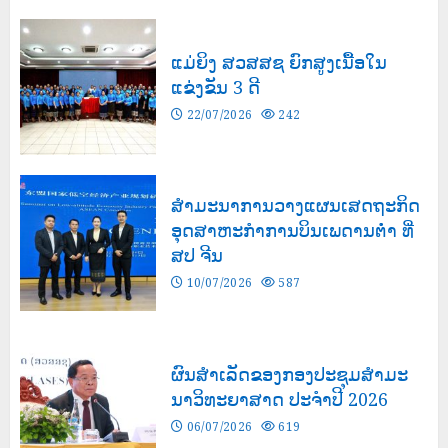
ແມ່ຍິງ ສວສສຊ ຍົກສູງເນື້ອໃນ
ແຂ່ງຂັນ 3 ດີ
22/07/2026
242
ສຳມະນາການວາງແຜນເສດຖະກິດ
ອຸດສາຫະກຳການບິນເພດານຕ່ຳ ທີ່
ສປ ຈີນ
10/07/2026
587
ຜົນສໍາເລັດຂອງກອງປະຊຸມສຳມະ
ນາວິທະຍາສາດ ປະຈຳປີ 2026
06/07/2026
619