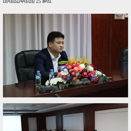
ເຂົ້າຮ່ວມຈໍານວນ 25 ທ່ານ.