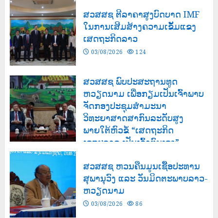
ສວສສຊ ຕີລາຄາສູງບົດບາດ IMF
ໃນການເສີມສ້າງຄວາມເຂັ້ມແຂງ
ເສດຖະກິດລາວ
03/08/2026
124
ສວສສຊ ພົບປະສະຖານທູດ
ຫວຽດນາມ ເພື່ອກຽມເປັນເຈົ້າພາບ
ຈັດກອງປະຊຸມສຳມະນາ
ວິທະຍາສາດສາກົນລະດັບສູງ
ພາຍໃຕ້ຫົວຂໍ້ “ເສດຖະກິດ
ເອກະລາດ ເປັນເຈົ້າຕົນເອງ”
03/08/2026
132
ສວສສຊ ຫວນຄືນມູນເຊື້ອປະທານ
ສຸພານຸວົງ ແລະ ວັນມິດຕະພາບລາວ-
ຫວຽດນາມ
03/08/2026
86