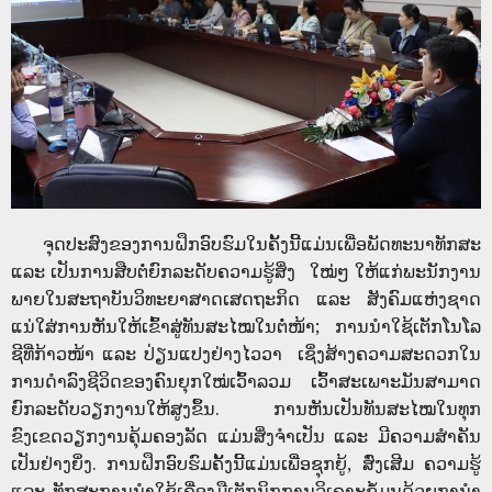
ຈຸດປະສົງຂອງການຝຶກອົບຮົມໃນຄັ້ງນີ້ແມ່ນເພື່ອພັດທະນາທັກສະ
ແລະ ເປັນການສືບຕໍ່ຍົກລະດັບຄວາມຮູ້ສິ່ງ ໃໝ່ໆ ໃຫ້ແກ່ພະນັກງານ
ພາຍໃນສະຖາບັນວິທະຍາສາດເສດຖະກິດ ແລະ ສັງຄົມແຫ່ງຊາດ
ແນ່ໃສ່ການຫັນໃຫ້ເຂົ້າສູ່ທັນສະໄໝໃນຕໍ່ໜ້າ; ການນໍາໃຊ້ເຕັກໂນໂລ
ຊີທີ່ກ້າວໜ້າ ແລະ ປ່ຽນແປງຢ່າງໄວວາ ເຊິ່ງສ້າງຄວາມສະດວກໃນ
ການດໍາລົງຊີວິດຂອງຄົນຍຸກໃໝ່ເວົ້າລວມ ເວົ້າສະເພາະມັນສາມາດ
ຍົກລະດັບວຽກງານໃຫ້ສູງຂຶ້ນ. ການຫັນເປັນທັນສະໄໝໃນທຸກ
ຂົງເຂດວຽກງານຄຸ້ມຄອງລັດ ແມ່ນສິ່ງຈຳເປັນ ແລະ ມີຄວາມສຳຄັນ
ເປັນຢ່າງຍິ່ງ. ການຝຶກອົບຮົມຄັ້ງນີ້ແມ່ນເພື່ອຊຸກຍູ້, ສົ່ງເສີມ ຄວາມຮູ້
ແລະ ທັກສະການນໍາໃຊ້ເຄື່ອງມືເຕັກນິກການວິເຄາະຂໍ້ມູນດ້ວຍການໍາ