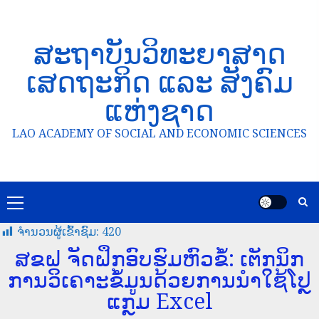
ສະຖາບັນວິທະຍາສາດ
ເສດຖະກິດ ແລະ ສັງຄົມ
ແຫ່ງຊາດ
LAO ACADEMY OF SOCIAL AND ECONOMIC SCIENCES
ຈໍານວນຜູ້ເຂົ້າຊົມ:
420
ສຂຝ ຈັດຝຶກອົບຮົມຫົວຂໍ້: ເຕັກນິກ
ການວິເຄາະຂໍ້ມູນດ້ວຍການນຳໃຊ້ໂປຼ
ແກຼມ Excel