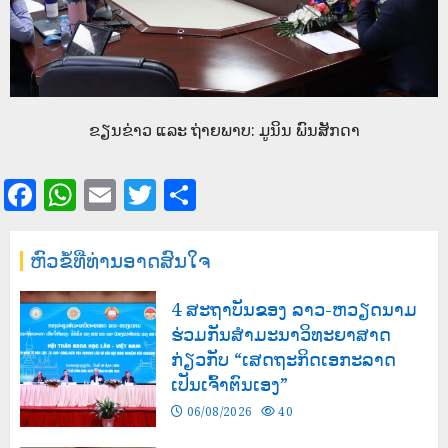
ຂຽນຂ່າວ ແລະ ຖ່າຍພາບ: ມູນິນ ພົນສັກດາ
Facebook
WhatsApp
Email
Twitter
Share
ຫົວຂໍ້ທີ່ທ່ານອາດສົນໃຈ
4 ສະຖາບັນຂອງ ລາວ-ຫວຽດນາມ
ຮ່ວມກັນສໍາມະນາວິທະຍາສາດ
ກ່ຽວກັບ “ເສດຖະກິດເອກະລາດ
ເປັນເຈົ້າຕົນເອງ”
06/08/2026
40