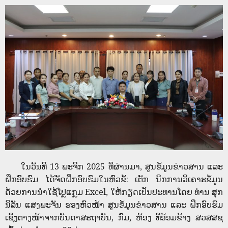
ໃນວັນທີ 13 ພະຈິກ 2025 ທີ່ຜ່ານມາ, ສູນຂໍ້ມູນຂ່າວສານ ແລະ
ຝຶກອົບຮົມ ໄດ້ຈັດຝຶກອົບຮົມໃນຫົວຂໍ້: ເຕັກ ນິກການວິເຄາະຂໍ້ມູນ
ດ້ວຍການນຳໃຊ້ໂປຼແກຼມ Excel, ໃຫ້ກຽດເປັນປະທານໂດຍ ທ່ານ ສຸກ
ນິລັນ ແສງພະຈັນ ຮອງຫົວໜ້າ ສູນຂໍ້ມູນຂ່າວສານ ແລະ ຝຶກອົບຮົມ
ເຊິ່ງຕາງໜ້າຈາກບັນດາສະຖາບັນ, ກົມ, ຫ້ອງ ທີ່ອ້ອມຂ້າງ ສວສສຊ