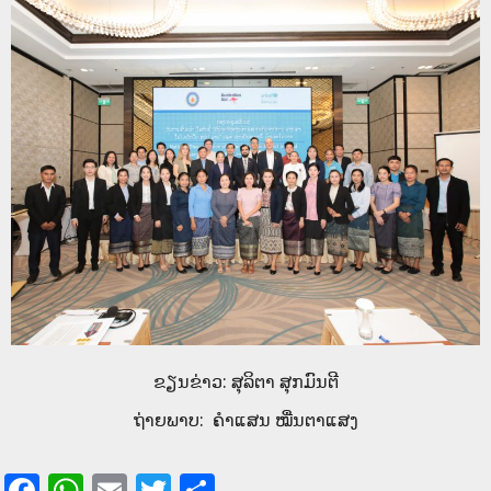
ຂຽນຂ່າວ: ສຸລິຕາ ສຸກມົນຕີ
ຖ່າຍພາບ: ຄໍາແສນ ໝື່ນຕາແສງ
Facebook
WhatsApp
Email
Twitter
Share