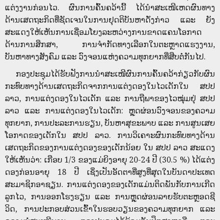
ແຕ່ງງານກ່ອນໄວ. ຜົນການຄົ້ນຄວ້ານີ້ ໄດ້ນໍາສະເໜີເຫດຜົນທາງ
ດ້ານເສດຖະກິດທີ່ຊັດເຈນໃນການຢຸດຕິບັນຫາດັ່ງກ່າວ ແລະ ຍັງ
ສະແດງໃຫ້ເຫັນການເຊື່ອມໂຍງລະຫວ່າງການຂາດແຄນໂອກາດ
ດ້ານການສຶກສາ, ການຈຳກັດທາງເລືອກໃນຕະຫຼາດແຮງງານ,
ບັນຫາທາງສັງຄົມ ແລະ ວົງຈອນແຫ່ງຄວາມທຸກຍາກທີ່ສືບຕໍ່ກັນໄປ.
ກອງປະຊຸມໄດ້ຮັບຟັງການນໍາສະເໜີຜົນການຄົ້ນຄວ້າກ່ຽວກັບຜົນ
ກະທົບທາງດ້ານເສດຖະກິດຈາກການແຕ່ງດອງໃນໄວເດັກໃນ ສປປ
ລາວ, ການແຕ່ງດອງໃນໄວເດັກ ແລະ ການຖືພາຂອງໄວໝຸ່ມຢຸ່ ສປປ
ລາວ ແລະ ການແຕ່ງດອງໃນໄວເດັກ:​ ຫຼຸດຜ່ອນວົງຈອນຂອງຄວາມ
ທຸກຍາກ, ການປະລະການຮຽນ, ບັນຫາສຸຂະພາບ ແລະ ການສູນເສຍ
ໂອກາດຂອງເດັກໃນ ສປປ ລາວ. ການວິເຄາະຜົນກະທົບທາງດ້ານ
ເສດຖະກິດຂອງການແຕ່ງດອງຂອງເດັກນ້ອຍ ໃນ ສປປ ລາວ ສະແດງ
ໃຫ້ເຫັນວ່າ: ເກືອບ 1/3 ຂອງແມ່ຍິງອາຍຸ 20-24 ປີ (30.5 %) ໄດ້ແຕ່ງ
ດອງກ່ອນອາຍຸ 18 ປີ ເຊິ່ງເປັນອັດຕາທີ່ສູງທີ່ສຸດໃນບັນດາປະເທດ
ສະມາຊິກອາຊຽນ. ການ​ແຕ່ງ​ດອງ​ຂອງ​ເດັກ​ແມ່ນ​ຕິດ​ພັນ​ກັບ​ການ​ເກີດ​
ລູກ​ໄວ, ການ​ອອກ​ໂຮງ​ຮຽນ ແລະ ​ການ​ຫຼຸດ​ຜ່ອນ​ລາຍ​ຮັບ​ຕະຫຼອດ​ຊີ​
ວິດ, ການປະ​ກອບ​ສ່ວນ​ເຂົ້າ​ໃນ​ຮອບ​ວຽນ​ຂອງ​ຄວາມ​ທຸກ​ຍາກ​ ແລະ​