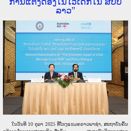
ການແຕ່ງດອງໃນໄວເດັກໃນ ສປປ
ລາວ”
ໃນວັນທີ 10 ຕຸລາ 2025 ທີ່ໂຮງແຮມຄຣາວພາຊ່າ, ສະຖາບັນຄົ້ນ