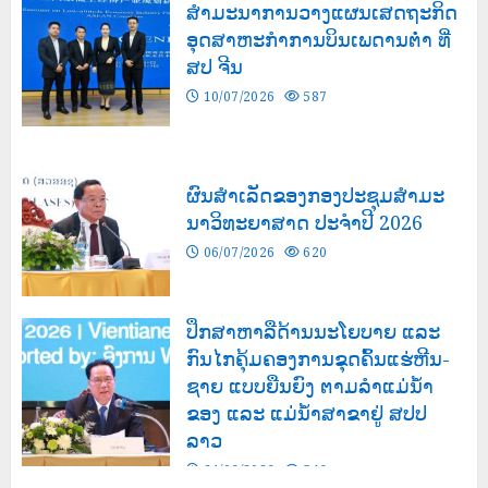
ສຳມະນາການວາງແຜນເສດຖະກິດ
ອຸດສາຫະກຳການບິນເພດານຕ່ຳ ທີ່
ສປ ຈີນ
10/07/2026
587
ຜົນສໍາເລັດຂອງກອງປະຊຸມສຳມະ
ນາວິທະຍາສາດ ປະຈຳປີ 2026
06/07/2026
620
ປຶກສາຫາລືດ້ານນະໂຍບາຍ ແລະ
ກົນໄກຄຸ້ມຄອງການຂຸດຄົ້ນແຮ່ຫີນ-
ຊາຍ ແບບຍືນຍົງ ຕາມລຳແມ່ນໍ້າ
ຂອງ ແລະ ແມ່ນໍ້າສາຂາຢູ່ ສປປ
ລາວ
24/06/2026
546