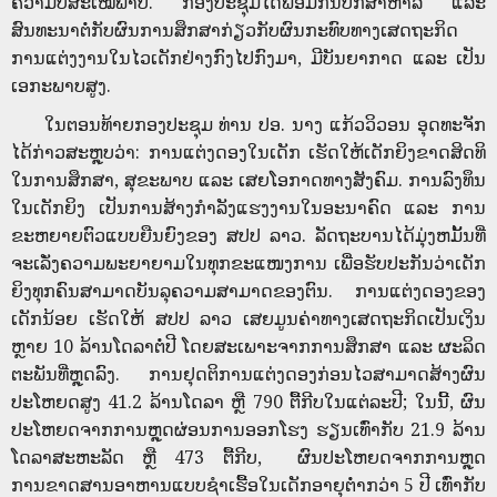
ຄວາມ​ບໍ່​ສະ​ເໝີພາບ. ກອງ​ປະ​ຊຸມໄດ້​ພ້ອມກັນປຶກສາຫາລື ແລະ
ສົນທະນາຕໍ່ກັບຜົນການ​ສຶກ​ສາ​ກ່ຽວ​ກັບ​ຜົນ​ກະ​ທົບ​ທາງ​ເສດ​ຖະ​ກິດ​
ການ​ແຕ່ງ​ງານ​ໃນ​ໄວ​ເດັກ​ຢ່າງກົງໄປກົງມາ, ມີບັນຍາກາດ ແລະ ເປັນ
ເອກະພາບສູງ.
ໃນຕອນທ້າຍກອງປະຊຸມ ທ່ານ ປອ. ນາງ ແກ້ວວິວອນ ອຸດທະຈັກ
ໄດ້ກ່າວສະຫຼຸບວ່າ: ການແຕ່ງດອງໃນເດັກ ເຮັດໃຫ້ເດັກຍິງຂາດສິດທິ
ໃນການສຶກສາ, ສຸຂະພາບ ແລະ ເສຍໂອກາດທາງສັງຄົມ. ການລົງທຶນ
ໃນເດັກຍິງ ເປັນການສ້າງກໍາລັງແຮງງານໃນອະນາຄົດ ແລະ ການ
ຂະຫຍາຍຕົວແບບຍືນຍົງຂອງ ສປປ ລາວ. ລັດຖະບານໄດ້ມຸ່ງຫມັ້ນທີ່
ຈະເລັ່ງຄວາມພະຍາຍາມໃນທຸກຂະແໜງການ ເພື່ອຮັບປະກັນວ່າເດັກ
ຍິງທຸກຄົນສາມາດບັນລຸຄວາມສາມາດຂອງຕົນ. ການ​ແຕ່ງດອງ​ຂອງ​
ເດັກນ້ອຍ​ ເຮັດ​ໃຫ້​ ສປປ ລາວ ເສຍມູນຄ່າທາງເສດຖະກິດ​ເປັນ​ເງິນ​
ຫຼາຍ​ 10 ​ລ້ານໂດ​ລາ​ຕໍ່​ປີ ໂດຍສະເພາະຈາກ​ການ​ສຶກສາ​ ແລະ​ ຜະລິດ​
ຕະພັນ​ທີ່​ຫຼຸດ​ລົງ. ການຢຸດຕິການແຕ່ງດອງກ່ອນໄວສາມາດສ້າງຜົນ
ປະໂຫຍດສູງ 41.2 ລ້ານໂດລາ ຫຼື 790 ຕື້ກີບໃນແຕ່ລະປີ; ໃນນີ້, ຜົນ
ປະໂຫຍດຈາກການຫຼຸດຜ່ອນການອອກໂຮງ ຮຽນເທົ່າກັບ 21.9 ລ້ານ
ໂດລາສະຫະລັດ ຫຼື 473 ຕື້ກີບ, ຜົນປະໂຫຍດຈາກການຫຼຸດ
ການຂາດສານອາຫານແບບຊໍາເຮື້ອໃນເດັກອາຍຸຕໍ່າກວ່າ 5 ປີ ເທົ່າກັບ