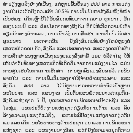
ທ່າອ່ຽງຫຼຸດລົງຢ່າງຕໍ່ເນື່ອງ, ແຕ່ຫຼາຍພື້ນທີ່ຂອງ ສປປ ລາວ ການແຕ່ງ
ງານໃນໄວເດັກຍັງກວມເອົາ 30.5% ກາຍເປັນບັນຫາສັງຄົມໜຶ່ງທີ່ໜ້າ
ເປັນຫ່ວງ; ເດັກເຫຼົ່ານີ້ໄດ້ຮັບຜົນກະທົບມາຈາກຄວາມ ທຸກຍາກ, ຮີດ
ຄອງປະເພນີ ແລະ ດ້ອຍໂອກາດທາງສັງຄົມ ທີ່ກໍ່ໃຫ້ເກີດຄວາມບໍ່ເທົ່າ
ທຽມກັນທາງດ້ານເພດ, ການເຂົ້າເຖິງການສຶກສາ, ການປິ່ນປົວຮັກສາ
ສຸຂະພາບ. ນອກຈາກນັ້ນ ຍັງສົ່ງຜົນກະທົບຢ່າງໃຫຍ່ຫຼວງຕໍ່
ເສດຖະກິດຄອບ ຄົວ, ສັງຄົມ ແລະ ປະເທດຊາດ. ສະແດງອອກໃນຜົນ
ການສຶກສາຂອງຫຼາຍເມືອງຂອງແຂວງຜົ້ງສາລີ ແລະ ບໍລິຄໍາໄຊ ໃຫ້
ເຫັນວ່າຕົ້ນທຶນທາງເສດຖະກິດທີ່ເກີດຂຶ້ນຈາກການແຕ່ງງານໄວ ແມ່ນ
ການສູນເສຍໂອກາດການສຶກສາ ການຫຼຸດລົງຂອງຜົນຜະລິດຕະພັນ
ພາຍໃນ ແລະ ການເພີ່ມຂຶ້ນຂອງຄ່າໃຊ້ຈ່າຍດ້ານສຸຂະພາບ ແລະ
ສັງຄົມ. ສປປ ລາວ ໄດ້ມີຫຼາຍມາດຕະການກຳນົດເຂົົ້າຫຼາຍ
ນະໂຍບາຍ ແລະ ແຜນງານ ເປັນຕົ້ນແຜນພັດທະນາເສດຖະກິດ-
ສັງຄົມແຫ່ງຊາດ 5 ປີ, ຍຸດທະສາດການພັດທະນາເຍົາວະຊົນ ແລະ
ໄວໜຸ່ມ, ແຜນປະຕິບັດງານແຫ່ງຊາດກ່ຽວກັບການຕ້ານ ແລະ ລຶບ
ລ້າງຄວາມຮຸນແຮງຕໍ່ແມ່ຍິງ, ແຜນປະຕິບັດງານແຫ່ງຊາດກ່ຽວກັບ
ແມ່ ແລະ ເດັກ, ນະໂຍບາຍທາງດ້ານປະຊາກອນ ແລະ ການພັດທະນາ
ແຫ່ງຊາດ ແລະ ແຜນງານນາງນ້ອຍ ແຕ່ກໍຍັງບໍ່ສາມາດຢຸດຕິການ