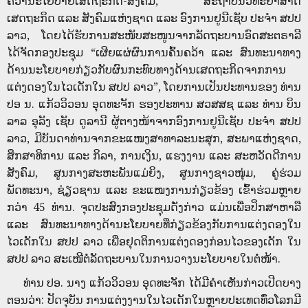
ຄວ້ານະໂຍບາຍເສດຖະກິດ-ສັງຄົມ, ສະຖາບັນວິທະຍາສາດ
ເສດຖະກິດ ແລະ ສັງຄົມແຫ່ງຊາດ ແລະ ອົງການຢູນີເຊັບ ປະຈໍາ ສປປ
ລາວ, ໂດຍໄດ້ຮັບການສະໜັບສະໜູນຈາກລັດຖະບານອົດສະຕຣາລີ
ໄດ້ຈັດກອງປະຊຸມ “ເຜີຍແຜ່ຜົນການຄົ້ນຄວ້າ ແລະ ສົນທະນາທາງ
ດ້ານນະໂຍບາຍກ່ຽວກັບຜົນກະທົບທາງດ້ານເສດຖະກິດຈາກການ
ແຕ່ງດອງໃນໄວເດັກໃນ ສປປ ລາວ”, ໂດຍການເປັນປະທານຂອງ ທ່ານ
ປອ ນ. ແກ້ວວິວອນ ອຸດທະຈັກ ຮອງປະທານ ສວສສຊ ແລະ ທ່ານ ບິນ
ລາລ ອຸລັງ ເຊັບ ດູລານີ ຜູ້ຕາງໜ້າຈາກອົງການຢູນີເຊັບ ປະຈໍາ ສປປ
ລາວ, ມີບັນດາທ່ານຈາກຂະແໜງສາທາລະນະສຸກ, ສະພາແຫ່ງຊາດ,
ສຶກສາທິການ ແລະ ກິລາ, ການເງິນ, ແຮງງານ ແລະ ສະຫວັດດີການ
ສັງຄົມ, ສູນກາງສະຫະພັນແມ່ຍິງ, ສູນກາງຊາວໜຸ່ມ, ຄູ່ຮ່ວມ
ພັດທະນາ, ຊ່ຽວຊານ ແລະ ຂະແໜງການກ່ຽວຂ້ອງ ເຂົ້າຮ່ວມຫຼາຍ
ກວ່າ 45 ທ່ານ. ຈຸດປະສົງກອງປະຊຸມດັ່ງກ່າວ ແມ່ນເພື່ອປຶກສາຫາລື
ແລະ ສົນທະນາທາງດ້ານະໂຍບາຍທີ່ກ່ຽວຂ້ອງກັບການແຕ່ງດອງໃນ
ໄວເດັກໃນ ສປປ ລາວ ເພື່ອຢຸດຕິການແຕ່ງດອງກ່ອນໄວຂອງເດັກ ໃນ
ສປປ ລາວ ສະເໜີຕໍ່ລັດຖະບານໃນການວາງນະໂຍບາຍໃນຕໍ່ໜ້າ.
ທ່ານ ປອ. ນາງ ແກ້ວວິວອນ ອຸດທະຈັກ ໄດ້ມີຄຳເຫັນກ່າວເປີດບາງ
ຕອນວ່າ: ປັດຈຸບັນ ການແຕ່ງງານໃນໄວເດັກໃນຫຼາຍປະເທດທົ່ວໂລກມີ