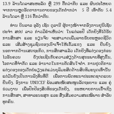
13.9 ລ້ານໂດລາສະຫະລັດ ຫຼື 299 ຕື້ກວ່າກີບ ແລະ ຜົນປະໂຫຍດ
ຈາກການຫຼຸດອັດຕາການຕາຍຂອງເດັກຕໍ່າກວ່າ 5 ປີ ເທົ່າກັບ 5.4
ລ້ານໂດລາ ຫຼື 116 ຕື້ກວ່າກີບ.
ທ່ານ ບິນລາລ ອຸລັງ ເຊັບ ດູລານີ ຜູ້ຕາງໜ້າຈາກອົງການຢູນີເຊັບ
ປະຈໍາ ສປປ ລາວ ກ່າວມີຄຳເຫັນວ່າ: ໃນແຕ່ລະປີ ເດັກຍິງທີ່ໄດ້ຮັບ
ການສຶກສາ ແລະ ຮຽນຈົບ ຈະສາມາດເພີ່ມລາຍຮັບຕະຫຼອດຊີວິດ
ແລະ ເສີມສ້າງຊຸມຊົນຂອງເຂົາເຈົ້າໃຫ້ເຂັ້ມແຂງ ແລະ ຍືນຍົງ.
ນອກຈາກດ້ານເສດຖະກິດ, ການສຶກສາແລ້ວ ເດັກຍິງທີ່ແຕ່ງດອງກ່ອນ
ໄວອັນຄວນ ຍັງປະເຊີນກັບຄວາມສ່ຽງດ້ານສຸຂະພາບທີ່ສູງຂຶ້ນ,
ໂອກາດທີ່ຈໍາກັດ ແລະ ອໍານາດໃນການຕັດສິນໃຈຕໍ່າ. ການ​ຢຸດຕິ​ການ​
ແຕ່ງດອງ​ຂອງ​ເດັກ​ບໍ່​ພຽງ​ແຕ່​ແມ່ນ​ບຸລິມະສິດ​ດ້ານ​ສິດທິ​ມະນຸດ​ເທົ່າ​ນັ້ນ
ແຕ່ມັນ​ຍັງ​ເປັນ​ການ​ລົງທຶນ​ທີ່​ດີ ​ເພື່ອ​ການພັດທະນາ​ປະ​ເທດ​ຊາດ​ແບບ​
ຍືນ​ຍົງ. ອົງການ UNICEF ພ້ອມສະໜັບສະໜູນລັດຖະບານ ແລະ ຄູ່
ຮ່ວມງານ ເພື່ອປົກປ້ອງສິດທິຂອງເດັກຍິງ, ຂະຫຍາຍການເຂົ້າເຖິງ
ການສຶກສາ, ສາທາລະນະສຸກ ແລະ ສົ່ງເສີມຄວາມສະເໝີພາບ ສຳລັບ
ທຸກຄົນ.