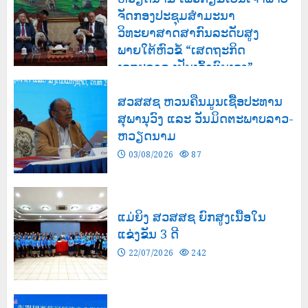
ຈັດກອງປະຊຸມສຳມະນາ
ວິທະຍາສາດສາກົນລະດັບສູງ
ພາຍໃຕ້ຫົວຂໍ້ “ເສດຖະກິດ
ເອກະລາດ ເປັນເຈົ້າຕົນເອງ”
03/08/2026
132
ສວສສຊ ຫວນຄືນມູນເຊື້ອປະທານ
ສຸພານຸວົງ ແລະ ວັນມິດຕະພາບລາວ-
ຫວຽດນາມ
03/08/2026
87
ແມ່ຍິງ ສວສສຊ ຍົກສູງເນື້ອໃນ
ແຂ່ງຂັນ 3 ດີ
22/07/2026
242