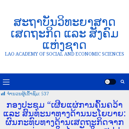
ສະຖາບັນວິທະຍາສາດ
ເສດຖະກິດ ແລະ ສັງຄົມ
ແຫ່ງຊາດ
LAO ACADEMY OF SOCIAL AND ECONOMIC SCIENCES
ຈໍານວນຜູ້ເຂົ້າຊົມ:
537
ກອງປະຊຸມ “ເຜີຍແຜ່ການຄົ້ນຄວ້າ
ແລະ ສົນທະນາທາງດ້ານນະໂຍບາຍ:
ຜົນກະທົບທາງດ້ານເສດຖະກິດຈາກ