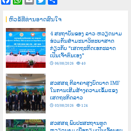
ຫົວຂໍ້ທີ່ທ່ານອາດສົນໃຈ
4 ສະຖາບັນຂອງ ລາວ-ຫວຽດນາມ
ຮ່ວມກັນສໍາມະນາວິທະຍາສາດ
ກ່ຽວກັບ “ເສດຖະກິດເອກະລາດ
ເປັນເຈົ້າຕົນເອງ”
06/08/2026
40
ສວສສຊ ຕີລາຄາສູງບົດບາດ IMF
ໃນການເສີມສ້າງຄວາມເຂັ້ມແຂງ
ເສດຖະກິດລາວ
03/08/2026
124
ສວສສຊ ພົບປະສະຖານທູດ
ຫວຽດນາມ ເພື່ອກຽມເປັນເຈົ້າພາບ