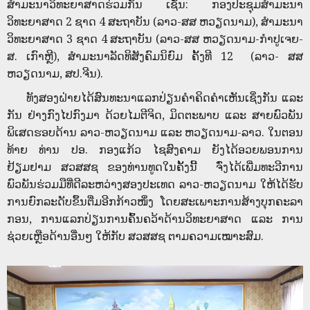
ສໍາມະນາວິທະຍາສາດຮ່ວມກັນ ເຊັ່ນ: ກອງປະຊຸມສຳມະນາ
ວິທະຍາສາດ 2 ຊາດ 4 ສະຖາບັນ (ລາວ-ສສ ຫວຽດນາມ), ສໍາມະນາ
ວິທະຍາສາດ 3 ຊາດ 4 ສະຖາບັນ (ລາວ-ສສ ຫວຽດນາມ-ກໍາປູເຈຍ-
ສ. ເກົາຫຼີ), ສໍາມະນາລັດທິສັງຄົມນິຍົມ ຄັ້ງທີ 12 (ລາວ- ສສ
ຫວຽດນາມ, ສປ.ຈີນ).
ທັງສອງຝ່າຍໄດ້ສົນທະນາແລກປ່ຽນຄຳຄິດຄໍາເຫັນເຊິ່ງກັນ ແລະ
ກັນ ຢ່າງກົງໄປກົງມາ ດ້ວຍໄມຕີຈິດ, ມິດຕະພາບ ແລະ ສາຍພົວພັນ
ພິເສດຮອບດ້ານ ລາວ-ຫວຽດນາມ ແລະ ຫວຽດນາມ-ລາວ. ໃນຕອນ
ທ້າຍ ທ່ານ ປອ. ກອງແກ້ວ ໄຊສົງຄາມ ຍັງໄດ້ອວຍພອນການ
ຢ້ຽມຢາມ ສວສສຊ ຂອງທ່ານທູດໃນຄັ້ງນີ້ ຈົ່ງໄດ້ເພີ່ມທະວີການ
ພົວພັນຮ່ວມມືທີ່ດີລະຫວ່າງສອງປະເທດ ລາວ-ຫວຽດນາມ ໃຫ້ໄດ້ຮັບ
ການຍົກລະດັບຂຶ້ນຕື່ມອີກກ້າວໜຶ່ງ ໂດຍສະເພາະການສ້າງບຸກຄະລາ
ກອນ, ການແລກປ່ຽນການຄົ້ນຄວ້າດ້ານວິທະຍາສາດ ແລະ ການ
ຊ່ວຍເຫຼືອດ້ານອື່ນໆ ໃຫ້ກັບ ສວສສຊ ຕາມຄວາມເໝາະສົມ.