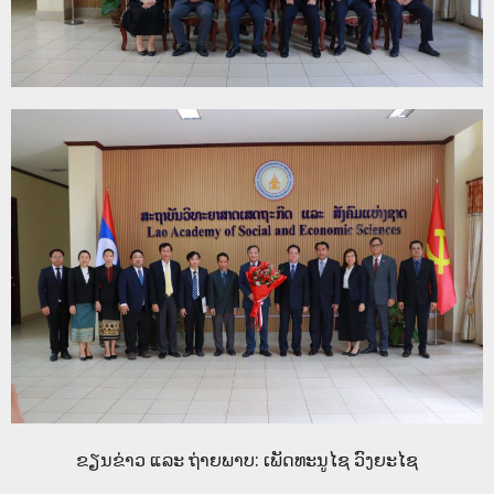
ຂຽນຂ່າວ ແລະ ຖ່າຍພາບ: ເພັດທະນູໄຊ ວົງຍະໄຊ