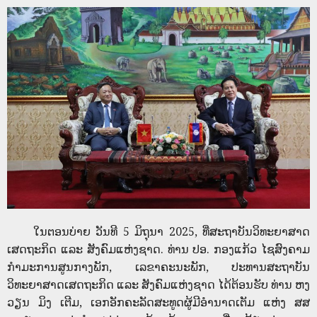
ໃນຕອນບ່າຍ ວັນທີ 5 ມິຖຸນາ 2025, ທີ່ສະຖາບັນວິທະຍາສາດ
ເສດຖະກິດ ແລະ ສັງຄົມແຫ່ງຊາດ. ທ່ານ ປອ. ກອງແກ້ວ ໄຊສົງຄາມ
ກຳມະການສູນກາງພັກ, ເລຂາຄະນະພັກ, ປະທານສະຖາບັນ
ວິທະຍາສາດເສດຖະກິດ ແລະ ສັງຄົມແຫ່ງຊາດ ໄດ້ຕ້ອນຮັບ ທ່ານ ຫງ
ວຽນ ມິງ ເຕີມ, ເອກອັກຄະລັດສະທູດຜູ້ມີອຳນາດເຕັມ ແຫ່ງ ສສ