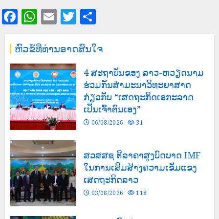
Facebook
WhatsApp
Email
Twitter
Share
ຫົວຂໍ້ທີ່ທ່ານອາດສົນໃຈ
4 ສະຖາບັນຂອງ ລາວ-ຫວຽດນາມ
ຮ່ວມກັນສໍາມະນາວິທະຍາສາດ
ກ່ຽວກັບ “ເສດຖະກິດເອກະລາດ
ເປັນເຈົ້າຕົນເອງ”
06/08/2026
31
ສວສສຊ ຕີລາຄາສູງບົດບາດ IMF
ໃນການເສີມສ້າງຄວາມເຂັ້ມແຂງ
ເສດຖະກິດລາວ
03/08/2026
118