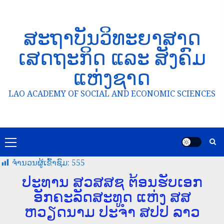
ສະຖາບັນວິທະຍາສາດ
ເສດຖະກິດ ແລະ ສັງຄົມ
ແຫ່ງຊາດ
LAO ACADEMY OF SOCIAL AND ECONOMIC SCIENCES
ຈໍານວນຜູ້ເຂົ້າຊົມ:
555
ປະທານ ສວສສຊ ຕ້ອນຮັບເອກ
ອັກຄະລັດສະທູດ ແຫ່ງ ສສ
ຫວຽດນາມ ປະຈຳ ສປປ ລາວ