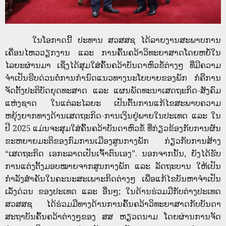
ໃນໂອກາດນີ້ ປະທານ ສວສສຊ ໄດ້ລາຍງານສະພາບການ
ເຄື່ອນໄຫວວຽກງານ ແລະ ການຄົ້ນຄວ້າວິທະຍາສາດໂດຍຫຍໍ້ໃນ
ໄລຍະຜ່ານມາ ເຊິ່ງໄດ້ສຸມໃສ່ຄົ້ນຄວ້າບັນດາຫົວຂໍ້ຕ່າງໆ ທີ່ມີຄວາມ
ຈໍາເປັນຮີບດ່ວນຕໍ່ການກຳນົດແນວທາງນະໂຍບາຍຂອງພັກ ກໍ່ຄືການ
ຈັດຕັ້ງປະຕິບັດຍຸດທະສາດ ແລະ ແຜນພັດທະນາເສດຖະກິດ-ສັງຄົມ
ແຫ່ງຊາດ ໃນແຕ່ລະໄລຍະ ເປັນຕົ້ນການແກ້ໄຂສະພາບຄວາມ
ຫຍຸ້ງຍາກທາງດ້ານເສດຖະກິດ-ການເງິນຢູ່ພາຍໃນປະເທດ ແລະ ໃນ
ປີ 2025 ແມ່ນຈະສຸມໃສ່ຄົ້ນຄວ້າບັນດາຫົວຂໍ້ ທີ່ກ່ຽວຂ້ອງກັບການຜັນ
ຂະຫຍາຍມະຕິຂອງກົມການເມືອງສູນກາງພັກ ກ່ຽວກັບການສ້າງ
“ເສດຖະກິດ ເອກະລາດເປັນເຈົ້າຕົນເອງ”. ນອກຈາກນັ້ນ, ຍັງໄດ້ຮັບ
ການແຕ່ງຕັ້ງມອບໝາຍຈາກສູນກາງພັກ ແລະ ລັດຖະບານ ໃຫ້ເປັນ
ກຳລັງສຳຄັນໃນຄະນະສະເພາະກິດຕ່າງໆ ເພື່ອແກ້ໄຂບັນຫາຈຳເປັນ
ເລັ່ງດ່ວນ ຂອງປະເທດ ແລະ ອື່ນໆ; ໃນດ້ານຮ່ວມມືກັບຕ່າງປະເທດ
ສວສສຊ ໄດ້ຮ່ວມມືທາງດ້ານການຄົ້ນຄວ້າວິທະຍາສາດກັບບັນດາ
ສະຖາບັນຄົ້ນຄວ້າຕ່າງໆຂອງ ສສ ຫຽວດນາມ ໂດຍຜ່ານການຈັດ