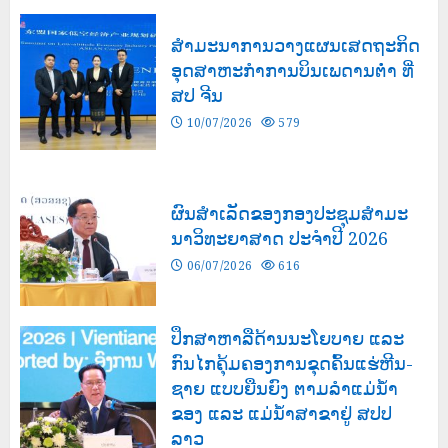
ສຳມະນາການວາງແຜນເສດຖະກິດ
ອຸດສາຫະກຳການບິນເພດານຕ່ຳ ທີ່
ສປ ຈີນ
10/07/2026
579
ຜົນສໍາເລັດຂອງກອງປະຊຸມສຳມະ
ນາວິທະຍາສາດ ປະຈຳປີ 2026
06/07/2026
616
ປຶກສາຫາລືດ້ານນະໂຍບາຍ ແລະ
ກົນໄກຄຸ້ມຄອງການຂຸດຄົ້ນແຮ່ຫີນ-
ຊາຍ ແບບຍືນຍົງ ຕາມລຳແມ່ນໍ້າ
ຂອງ ແລະ ແມ່ນໍ້າສາຂາຢູ່ ສປປ
ລາວ