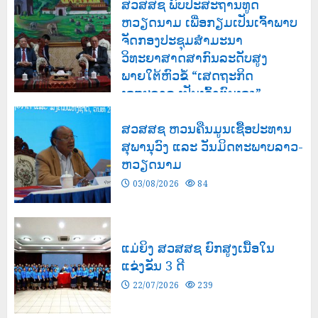
ສວສສຊ ພົບປະສະຖານທູດ
ຫວຽດນາມ ເພື່ອກຽມເປັນເຈົ້າພາບ
ຈັດກອງປະຊຸມສຳມະນາ
ວິທະຍາສາດສາກົນລະດັບສູງ
ພາຍໃຕ້ຫົວຂໍ້ “ເສດຖະກິດ
ເອກະລາດ ເປັນເຈົ້າຕົນເອງ”
03/08/2026
126
ສວສສຊ ຫວນຄືນມູນເຊື້ອປະທານ
ສຸພານຸວົງ ແລະ ວັນມິດຕະພາບລາວ-
ຫວຽດນາມ
03/08/2026
84
ແມ່ຍິງ ສວສສຊ ຍົກສູງເນື້ອໃນ
ແຂ່ງຂັນ 3 ດີ
22/07/2026
239