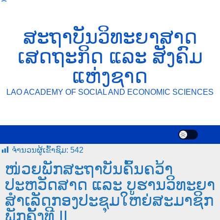
ສະຖາບັນວິທະຍາສາດ
ເສດຖະກິດ ແລະ ສັງຄົມ
ແຫ່ງຊາດ
LAO ACADEMY OF SOCIAL AND ECONOMIC SCIENCES
ຈໍານວນຜູ້ເຂົ້າຊົມ:
542
ໜ່ວຍພັກສະຖາບັນຄົ້ນຄວ້າ
ປະຫວັດສາດ ແລະ ບູຮານວິທະຍາ
ສໍາເລັດກອງປະຊຸມໃຫຍ່ສະມາຊິກ
ພັກຄັ້ງທີ II