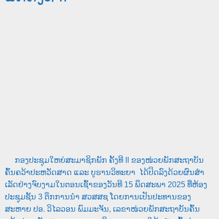
ກອງປະຊຸມໃຫຍ່ສະມາຊິກພັກ ຄັ້ງທີ II ຂອງໜ່ວຍພັກສະຖາບັນ
ຄົ້ນຄວ້າປະຫວັດສາດ ແລະ ບູຮານວິທະຍາ ໄດ້ປິດລົງດ້ວຍຜົນສໍາ
ເລັດຢ່າງຈົບງາມໃນຕອນເຊົ້າຂອງວັນທີ 15 ພຶດສະພາ 2025 ທີ່ຫ້ອງ
ປະຊຸມຊັ້ນ 3 ຕຶກການນໍາ ສວສສຊ ໂດຍການເປັນປະທານຂອງ
ສະຫາຍ ປອ. ວິໄລວອນ ພົມມະຈັນ, ເລຂາໜ່ວຍພັກສະຖາບັນຄົ້ນ