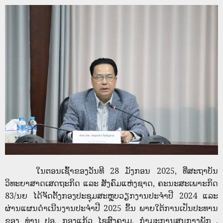
ໃນຕອນເຊົ້າຂອງວັນທີ 28 ມັງກອນ 2025, ທີ່ສະຖາບັນ
ວິທະຍາສາດເສດຖະກິດ ແລະ ສັງຄົມແຫ່ງຊາດ, ຄະນະສະເພາະກິດ
83/ນຍ ໄດ້ຈັດຕັ້ງກອງປະຊຸມສະຫຼຸບວຽກງານປະຈຳປີ 2024 ແລະ
ຜ່ານແຜນດໍາເນີນງານປະຈຳປີ 2025 ຂຶ້ນ ພາຍໃຕ້ການເປັນປະທານ
ຂອງ ທ່ານ ປອ. ກອງແກ້ວ ໄຊສົງຄາມ, ກໍາມະການສູນກາງພັກ ,