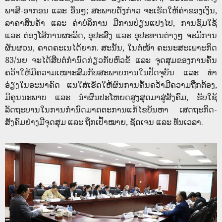
ພາສີ-ອາກອນ ແລະ ອື່ນໆ; ສະພາບດັ່ງກ່າວ ຈະເຮັດໃຫ້ຄ່າຂອງເງິນ,
ລາຄາສິນຄ້າ ແລະ ຄ່າບໍລິການ ມີການປ່ຽນແປງໄປ, ການຊົມໃຊ້
ແລະ ຕ່ອງໂສ້ການຜະລິດ, ອຸປະສົງ ແລະ ອຸປະທານຕ່າງໆ ຈະມີການ
ຜັນຜວນ, ຄາດຄະເນໄດ້ຍາກ. ສະນັ້ນ, ໃນຕໍ່ໜ້າ ຄະນະສະເພາະກິດ
83/ນຍ ຈະໄດ້ສືບຕໍ່ກໍານົດກ່ຽວກັບຫົວຂໍ້ ແລະ ຈຸດສຸມຂອງການຄົ້ນ
ຄວ້າໃຫ້ມີຄວາມເໝາະສົມກັບສະພາບການໃນປັດຈຸບັນ ແລະ ທ່າ
ອ່ຽງໃນອະນາຄົດ ແນໃສ່ເຮັດໃຫ້ຜົນການຄົ້ນຄວ້າມີຄວາມຖືກຕ້ອງ,
ມີຄຸນນະພາບ ແລະ ນໍາຜົນປະໂຫຍດສູງສຸດມາສູ່ສັງຄົມ, ຮັບໃຊ້
ລັດຖະບານໃນການກໍານົດມາດຕະການແກ້ໄຂບັນຫາ ເສດຖະກິດ-
ສັງຄົມຢ່າງມີຈຸດສຸມ ແລະ ຖືກເປົ້າໝາຍ,​ ຊັດເຈນ ແລະ ທັນເວລາ.