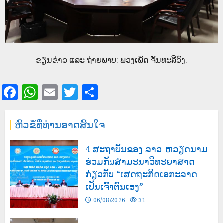
ຂຽນຂ່າວ ແລະ ຖ່າຍພາບ: ພວງເພັດ ຈັນທະລີວົງ.
Facebook
WhatsApp
Email
Twitter
Share
ຫົວຂໍ້ທີ່ທ່ານອາດສົນໃຈ
4 ສະຖາບັນຂອງ ລາວ-ຫວຽດນາມ
ຮ່ວມກັນສໍາມະນາວິທະຍາສາດ
ກ່ຽວກັບ “ເສດຖະກິດເອກະລາດ
ເປັນເຈົ້າຕົນເອງ”
06/08/2026
31