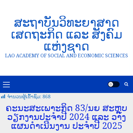
ສະຖາບັນວິທະຍາສາດ
ເສດຖະກິດ ແລະ ສັງຄົມ
ແຫ່ງຊາດ
LAO ACADEMY OF SOCIAL AND ECONOMIC SCIENCES
ຈໍານວນຜູ້ເຂົ້າຊົມ:
868
ຄະນະສະເພາະກິດ 83/ນຍ ສະຫຼຸບ
ວຽກງານປະຈຳປີ 2024 ແລະ ວາງ
ແຜນດໍາເນີນງານ ປະຈຳປີ 2025