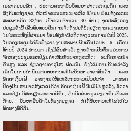
ເລຂາຄະນະພັກ , ປະທານສະຖາບັນວິທະຍາສາດເສດຖະກິດ ແລະ
ສັງຄົມແຫ່ງຊາດ, ຫົວໜ້າຄະນະສະເພາະກິດ 83/ນຍ ພ້ອມທັງຄະນະ
ສະເພາະກິດ 83/ນຍ ເຂົ້າຮ່ວມຈໍານວນ 30 ທ່ານ; ຈຸດປະສົງກອງ
ປະຊຸມຄັ້ງນີ້ ເພື່ອທົບທວນຄືນການຈັດຕັ້ງປະຕິບັດວຽກງານຂອງຄະນະ
ໃນໄລຍະໜຶ່ງປີຜ່ານມາ ພ້ອມທັງກຳນົດທິດທາງແຜນການໃນປີ 2025.
ໃນກອງປະຊຸມໄດ້ຮັບຟັງລາຍງານສະພາບພົ້ນເດັ່ນໄລຍະ 6 ເດືອນ
ທ້າຍປິ 2024 ຜ່ານມາ ເຊິ່ງມີຜົນສໍາເລັດຫຼາຍດ້ານເປັນຕົົ້ນແມ່ນການ
ຈັດກອງປະຊຸມແລກປ່ຽນຄໍາເຫັນກັບພາກທຸລະກິດ; ອະດີດການນໍາ
ຂັ້ນສູງ ແລະ ຊ່ຽວຊານອາວຸໂສ; ພ້ອມນັ້ນ ຍັງໄດ້ມີການຄົ້ນຄວ້າລົງ
ເລິກໃນການກໍານົດມາດຕະການແກ້ໄຂບັນຫາລາຄາສິນຄ້າ ແລະ
ອັດຕາເງິນເຟີ້ ລາຍງານໃຫ້ແກ່ລັດຖະບານເປັນປະຈຳ. ມາຮອດ
ປັດຈຸບັນ ສາມາດສັງເກດໄດ້ວ່າ ອັດຕາເງິນເຟີ້ ນັບມື້ນັບຫຼຸດລົງ, ອັດຕາ
ແລກປ່ຽນມີສະຖຽນລະພາບດີຂຶ້ນ, ເງິນກີບຄ່ອຍໆແຂງຄ່າຂຶ້ນເທື່ອລະ
ກ້າວ, ບັນຫາສິນຄ້າໃນທ້ອງຕະຫຼາດ ກໍ່ໄດ້ຮັບການແກ້ໄຂໄປໃນ
ທິດທາງທີ່ດີຂຶ້ນ.