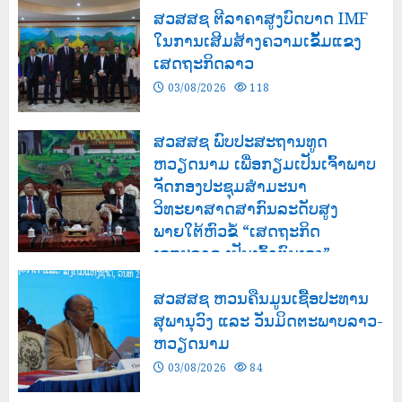
ສວສສຊ ຕີລາຄາສູງບົດບາດ IMF
ໃນການເສີມສ້າງຄວາມເຂັ້ມແຂງ
ເສດຖະກິດລາວ
03/08/2026
118
ສວສສຊ ພົບປະສະຖານທູດ
ຫວຽດນາມ ເພື່ອກຽມເປັນເຈົ້າພາບ
ຈັດກອງປະຊຸມສຳມະນາ
ວິທະຍາສາດສາກົນລະດັບສູງ
ພາຍໃຕ້ຫົວຂໍ້ “ເສດຖະກິດ
ເອກະລາດ ເປັນເຈົ້າຕົນເອງ”
03/08/2026
125
ສວສສຊ ຫວນຄືນມູນເຊື້ອປະທານ
ສຸພານຸວົງ ແລະ ວັນມິດຕະພາບລາວ-
ຫວຽດນາມ
03/08/2026
84