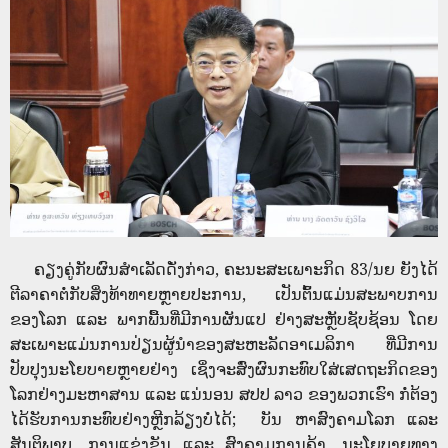
ຄຽງຄູ່ກັບຜົນສໍາເລັດດັ່ງກ່າວ, ຄະນະສະເພາະກິດ 83/ນຍ ຍັງໄດ້
ຕີລາຄາຕໍ່ກັບສິ່ງທ້າທາຍຫຼາຍປະການ, ເປັນຕົ້ນແມ່ນສະພາບການ
ຂອງໂລກ ແລະ ພາກພື້ນທີ່ມີການຜັນແປ ຢ່າງສະຫຼັບຊັບຊ້ອນ ໂດຍ
ສະເພາະແມ່ນການປ່ຽນຜູ້ນໍາຂອງສະຫະລັດອາເມລິກາ ທີ່ມີການ
ປັບປຸງນະໂຍບາຍຫຼາຍຢ່າງ ເຊິ່ງຈະສົ່ງຜົນກະທົບໃສ່ເສດຖະກິດຂອງ
ໂລກຢ່າງມະຫາສານ ແລະ ແນ່ນອນ ສປປ ລາວ ຂອງພວກເຮົາ ກໍ່ຕ້ອງ
ໄດ້ຮັບການກະທົບຢ່າງຫຼີກລ້ຽງບໍ່ໄດ້; ບັນ ຫາສົງຄາມໂລກ ແລະ
ສັນຕິພາບ, ການແຂ່ງຂັນ ແລະ ສົງຄາມການຄ້າ, ນະໂຍບາຍທາງ