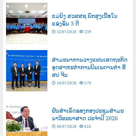
ແມ່ຍິງ ສວສສຊ ຍົກສູງເນື້ອໃນ
ແຂ່ງຂັນ 3 ດີ
22/07/2026
239
ສຳມະນາການວາງແຜນເສດຖະກິດ
ອຸດສາຫະກຳການບິນເພດານຕ່ຳ ທີ່
ສປ ຈີນ
10/07/2026
579
ຜົນສໍາເລັດຂອງກອງປະຊຸມສຳມະ
ນາວິທະຍາສາດ ປະຈຳປີ 2026
06/07/2026
616