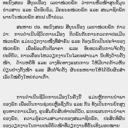
ທະນົງສອນ ສີບຸນເຮືອງ ເລຂາໜ່ວຍພັກ ວ່າການຫົວໜ້າສູນຂໍ້ມູນ
ຂ່າວສານ ແລະ ຝຶກອົບຮົມ, ມີຄະນະໜ່ວຍພັກ ແລະ ສະມາຊິກພັກ
ພາຍໃນໜ່ວຍພັກ ສຂຝ ເຂົ້າຮ່ວມ.
ສະຫາຍ ປອ. ທະນົງສອນ ສີບຸນເຮືອງ ເລຂາໜ່ວຍພັກ ກ່າວ
ວ່າ: ການດໍາເນີນຊີວິດການເມືອງ ຕິດພັນກັບການກວດກາປະເມີນ
ໜ່ວຍພັກ ແມ່ນວຽກງານໜຶ່ງທີ່ສໍາຄັນ ແລະ ຕ້ອງເຮັດເປັນປະຈໍາຂອງ
ໜ່ວຍພັກ ເພື່ອພ້ອມກັນຕີລາຄາ ແລະ ທົບທວນຄືນການຈັດຕັ້ງ
ປະຕິບັດ, ການເຄື່ອນໄຫວວຽກງານໃນໄລຍະຜ່ານມາ ນັບທັງດ້ານຕັ້ງ
ໜ້າ, ດ້ານຫຍໍ້ທໍ້ ແລະ ວາງທິດທາງແຜນການ ໃຫ້ມີບາດກ້າວຫັນ
ປ່ຽນຢ່າງຕັ້ງໜ້າ ແລະ ສືບຕໍ່ຈັດຕັ້ງ ຜັນຂະຫຍາຍໃຫ້ໄດ້ຮັບຜົນສໍາ
ເລັດໃໝ່ຍິ່ງໃຫຍ່ກ່ວາເກົ່າ.
ການດໍາເນີນຊີວິດການເມືອງໃນຄັ້ງນີ້ ແມ່ນຫຼັກການນໍາພາ
ຂອງພັກ ເພື່ອເປັນການຊ່ວຍເຫຼືອຊຶ່ງກັນ ແລະ ກັນ ທັງເປັນການຍົກສູງ
ຄຸນທາດການເມືອງ, ຄຸນສົມບັດສິນທໍາປະຕິວັດ, ແບບແຜນການນໍາພາ
ຂອງພັກ, ຄວາມຮູ້ຄວາມສາມາດຂອງສະມາຊິກພັກ, ປະສິດທິຜົນ
ຂອງວຽກງານໃນການປະຕິບັດໜ້າທີ່ວຽກງານທີ່ຂັ້ນເທິງມອບໝາຍ