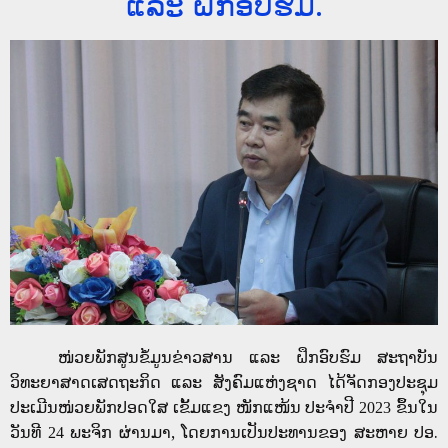
ແລະ ຝຶກອົບຮົມ.
ໜ່ວຍພັກສູນຂໍ້ມູນຂ່າວສານ ແລະ ຝຶກອົບຮົມ ສະຖາບັນ
ວິທະຍາສາດເສດຖະກິດ ແລະ ສັງຄົມແຫ່ງຊາດ ໄດ້ຈັດກອງປະຊຸມ
ປະເມີນໜ່ວຍພັກປອດໃສ ເຂັ້ມແຂງ ໜັກແໜ້ນ ປະຈໍາປີ
ຂຶ້ນໃນ
2023
ວັນທີ
ພະຈິກ ຜ່ານມາ, ໂດຍການເປັນປະທານຂອງ ສະຫາຍ ປອ.
24