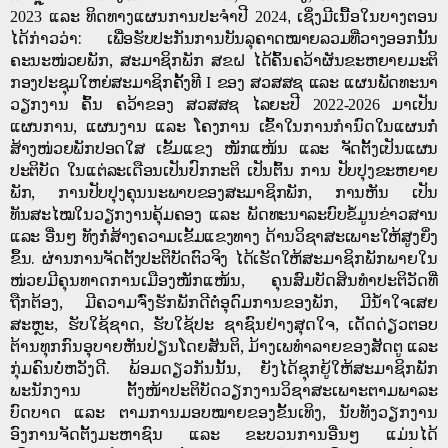
ແລະ ທິດທາງແຜນການປະຈໍາປີ
ເຊິ່ງມີເນື້ອໃນບາງຕອນ
2023
2024
,
ໄດ້ກ່າວວ່າ:
ເພື່ອຮັບປະກັນການບັນລຸຄາດໝາຍລວມທີ່ວາງອອກນັ້ນ
ຄະນະໜ່ວຍພັກ
,
ສະມາຊິກພັກ ສຂຝ ໄດ້ຄົ້ນຄວ້າຜັນຂະຫຍາຍມະຕິ
ກອງປະຊຸມໃຫຍ່ສະມາຊິກຄັ້ງທີ
ຂອງ ສວສສຊ ແລະ ແຜນພັດທະນາ
I
ວຽກງານ ຄົ້ນ ຄວ້າຂອງ ສວສສຊ ໄລຍະປີ
ມາເປັນ
2022-2026
ແຜນການ
,
ແຜນງານ ແລະ ໂຄງການ ເຂົ້າໃນການກຳນົດໃນແຜນກໍ່
ສ້າງໜ່ວຍພັກປອດໃສ ເຂັ້ມແຂງ ໜັກແໜ້ນ ແລະ ຈັດຕັ້ງເປັນແຜນ
ປະຕິບັດ ໃນແຕ່ລະເດືອນເປັນປົກກະຕິ ເປັນຕົ້ນ ການ ປັບປຸງຂະຫຍາຍ
ພັກ
,
ການປັບປຸງຄຸນນະພາບຂອງສະມາຊິກພັກ
,
ການຫັນ ເປັນ
ທັນສະໄໝໃນວຽກງານຄຸ້ມຄອງ ແລະ ພັດທະນາລະບົບຂໍ້ມູນຂ່າວສານ
ແລະ ອື່ນໆ ທັງກໍ່ສ້າງຄວາມເຂັ້ມແຂງທາງ ດ້ານວິຊາສະເພາະໃຫ້ສູງຍິ່ງ
ຂຶ້ນ
.
ຜ່ານການຈັດຕັ້ງປະຕິບັດຕົວຈິງ ໄດ້ເຮັດໃຫ້
ສະມາຊິກພັກພາຍໃນ
ໜ່ວຍມີຄຸນທາດການເມືອງໜັກແໜ້ນ
,
ຄຸນສົມບັດສິນທຳປະຕິວັດທີ່
ຖືກຕ້ອງ
,
ມີຄວາມຈົ່ງຮັກພັກດີຕໍ່ອຸດົມການຂອງພັກ
,
ມີນ້ຳໃຈເສຍ
ສະຫຼະ
,
ຮັບໃຊ້ຊາດ
,
ຮັບໃຊ້ປະ ຊາຊົນຢ່າງສຸດໃຈ
,
ເດັດດ່ຽວຕອບ
ຕ້ານທຸກກົນອຸບາຍຫັນປ່ຽນໂດຍສັນຕິ
,
ມ້າງເພທຳລາຍຂອງສັດຕູ ແລະ
ກຸ່ມຄົນບໍ່ຫວັງດີ. ພ້ອມດຽວກັນນັ້ນ
,
ຍັງໄດ້ຊຸກຍູ້ໃຫ້ສະມາຊິກພັກ
ພະນັກງານ ຕັ້ງໜ້າປະຕິບັດວຽກງານວິຊາສະເພາະຕາມພາລະ
ບົດບາດ ແລະ ຕາມການມອບໝາຍຂອງຂັ້ນເທິງ
,
ນັບທັງວຽກງານ
ອົງການຈັດຕັ້ງມະຫາຊົນ ແລະ ຂະບວນການອື່ນໆ ແມ່ນໄດ້