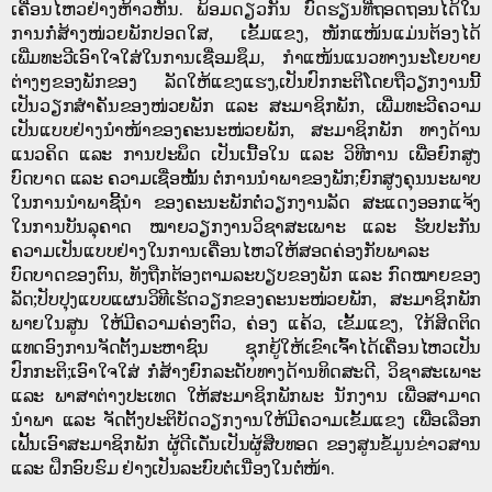
ເຄື່ອນໄຫວຢ່າງຫ້າວຫັນ. ພ້ອມດຽວກັນ
ບົດຮຽນທີ່ຖອດຖອນໄດ້ໃນ
ການກໍ່ສ້າງໜ່ວຍພັກປອດໃສ, ເຂັ້ມແຂງ, ໜັກແໜ້ນແມ່ນຕ້ອງໄດ້
ເພີ່ມທະວີເອົາໃຈໃສ່ໃນການເຊື່ອມຊຶມ
,
ກຳແໜ້ນແນວທາງນະໂຍບາຍ
ຕ່າງໆຂອງພັກຂອງ ລັດໃຫ້ແຂງແຮງ
,
ເປັນປົກກະຕິໂດຍຖືວຽກງານນີ້
ເປັນວຽກສຳຄັນຂອງໜ່ວຍພັກ
ແລະ ສະມາຊິກພັກ
, ເພີ່ມທະວີຄວາມ
ເປັນແບບຢ່າງນໍາໜ້າຂອງຄະນະໜ່ວຍພັກ
,
ສະມາຊິກພັກ ທາງດ້ານ
ແນວຄິດ ແລະ ການປະພຶດ ເປັນເນື້ອໃນ ແລະ ວິທີການ ເພື່ອຍົກສູງ
ບົດບາດ ແລະ ຄວາມເຊື່ອໝັ້ນ ຕໍ່ການນຳພາຂອງພັກ;ຍົກສູງຄຸນນະພາບ
ໃນການນໍາພາຊີ້ນໍາ ຂອງຄະນະພັກຕໍ່ວຽກງານລັດ ສະແດງອອກແຈ້ງ
ໃນການບັນລຸຄາດ
ໝາຍວຽກງານວິຊາສະເພາະ ແລະ ຮັບປະກັນ
ຄວາມເປັນແບບຢ່າງໃນການເຄື່ອນໄຫວໃຫ້ສອດຄ່ອງກັບພາລະ
ບົດບາດຂອງຕົນ
,
ທັງຖືກຕ້ອງຕາມລະບຽບຂອງພັກ ແລະ ກົດໝາຍຂອງ
ລັດ;ປັບປຸງແບບແຜນວິທີເຮັດວຽກຂອງຄະນະໜ່ວຍພັກ
,
ສະມາຊິກພັກ
ພາຍໃນສູນ ໃຫ້ມີຄວາມຄ່ອງຕົວ
,
ຄ່ອງ ແຄ້ວ
,
ເຂັ້ມແຂງ
,
ໃກ້ສິດຕິດ
ແທດອົງການຈັດຕັ້ງມະຫາຊົນ ຊຸກຍູ້ໃຫ້ເຂົາເຈົ້າໄດ້ເຄື່ອນໄຫວເປັນ
ປົກກະຕິ;ເອົາໃຈໃສ່ ກໍ່ສ້າງຍົກລະດັບທາງດ້ານທິດສະດີ
,
ວິຊາສະເພາະ
ແລະ ພາສາຕ່າງປະເທດ ໃຫ້ສະມາຊິກພັກພະ
ນັກງານ ເພື່ອສາມາດ
ນຳພາ ແລະ ຈັດຕັ້ງປະຕິບັດວຽກງານໃຫ້ມີຄວາມເຂັ້ມແຂງ ເພື່ອເລືອກ
ເຟັ້ນເອົາສະມາຊິກພັກ
ຜູ້ດີເດັ່ນເປັນຜູ້ສືບທອດ ຂອງສູນຂໍ້ມູນຂ່າວສານ
ແລະ ຝຶກອົບຮົມ ຢ່າງເປັນລະບົບຕໍ່ເນື່ອງໃນຕໍ່ໜ້າ.