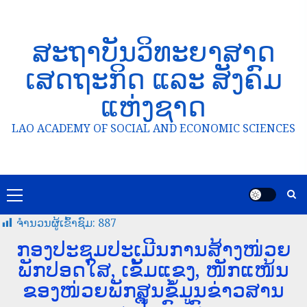
ສະຖາບັນວິທະຍາສາດ
ເສດຖະກິດ ແລະ ສັງຄົມ
ແຫ່ງຊາດ
LAO ACADEMY OF SOCIAL AND ECONOMIC SCIENCES
ຈໍານວນຜູ້ເຂົ້າຊົມ:
887
ກອງປະຊຸມປະເມີນການສ້າງໜ່ວຍ
ພັກປອດໃສ, ເຂັ້ມແຂງ, ໜັກແໜ້ນ
ຂອງໜ່ວຍພັກສູນຂໍ້ມູນຂ່າວສານ