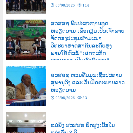
03/08/2026
114
ສວສສຊ ພົບປະສະຖານທູດ
ຫວຽດນາມ ເພື່ອກຽມເປັນເຈົ້າພາບ
ຈັດກອງປະຊຸມສຳມະນາ
ວິທະຍາສາດສາກົນລະດັບສູງ
ພາຍໃຕ້ຫົວຂໍ້ “ເສດຖະກິດ
ເອກະລາດ ເປັນເຈົ້າຕົນເອງ”
03/08/2026
121
ສວສສຊ ຫວນຄືນມູນເຊື້ອປະທານ
ສຸພານຸວົງ ແລະ ວັນມິດຕະພາບລາວ-
ຫວຽດນາມ
03/08/2026
83
ແມ່ຍິງ ສວສສຊ ຍົກສູງເນື້ອໃນ
ແຂ່ງຂັນ 3 ດີ