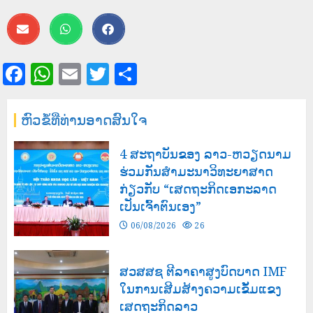
Facebook
WhatsApp
Email
Twitter
Share
ຫົວຂໍ້ທີ່ທ່ານອາດສົນໃຈ
4 ສະຖາບັນຂອງ ລາວ-ຫວຽດນາມ
ຮ່ວມກັນສໍາມະນາວິທະຍາສາດ
ກ່ຽວກັບ “ເສດຖະກິດເອກະລາດ
ເປັນເຈົ້າຕົນເອງ”
06/08/2026
26
ສວສສຊ ຕີລາຄາສູງບົດບາດ IMF
ໃນການເສີມສ້າງຄວາມເຂັ້ມແຂງ
ເສດຖະກິດລາວ