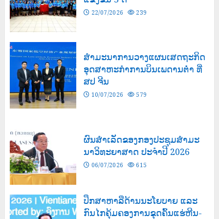
22/07/2026
239
ສຳມະນາການວາງແຜນເສດຖະກິດ
ອຸດສາຫະກຳການບິນເພດານຕ່ຳ ທີ່
ສປ ຈີນ
10/07/2026
579
ຜົນສໍາເລັດຂອງກອງປະຊຸມສຳມະ
ນາວິທະຍາສາດ ປະຈຳປີ 2026
06/07/2026
615
ປຶກສາຫາລືດ້ານນະໂຍບາຍ ແລະ
ກົນໄກຄຸ້ມຄອງການຂຸດຄົ້ນແຮ່ຫີນ-