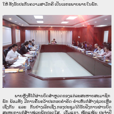
ໃຫ້ ທັງຮັບປະກັນຄວາມສາມັກຄີ ເປັນເອກະພາບພາຍໃນພັກ.
ພາຍຫຼັງທີ່ໄດ້ຜ່ານບົດສໍາຫຼວດຂອງແຕ່ລະສະຫາຍສະມາຊິກ
ພັກ ພ້ອມທັງ ມີການຄົ້ນຄວ້າປະກອບຄໍາຄິດ-ຄໍາເຫັນກໍ່ສ້າງຊ່ວຍເຫຼືອ
ເຊິ່ງກັນ ແລະ ກັນຢ່າງເລິກເຊິ່ງ.ກອງປະຊຸມໄດ້ຮັບຟັງການຜ່ານບົດ
ສະຫຼຸບການກໍ່ສ້າງໜ່ວຍພັກປອດໃສ, ເຂັ້ມແຂງ, ໜັກແໜ້ນ ປະຈໍາປີ