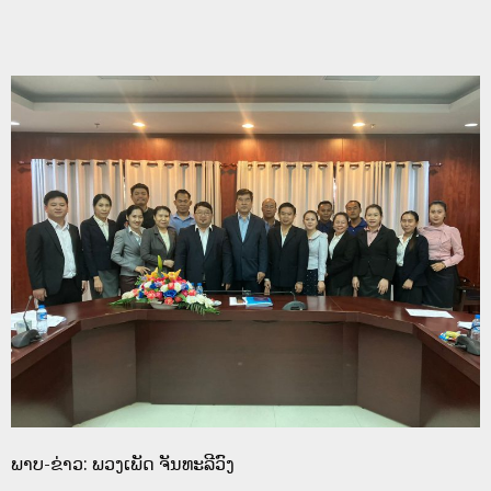
ພາບ-ຂ່າວ: ພວງເພັດ ຈັນທະລີວົງ