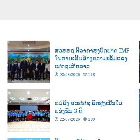
ມ
ສວສສຊ ຕີລາຄາສູງບົດບາດ IMF
ໃນການເສີມສ້າງຄວາມເຂັ້ມແຂງ
ເສດຖະກິດລາວ
03/08/2026
118
ແມ່ຍິງ ສວສສຊ ຍົກສູງເນື້ອໃນ
ແຂ່ງຂັນ 3 ດີ
22/07/2026
239