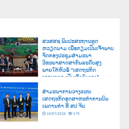
ສວສສຊ ພົບປະສະຖານທູດ
ຫວຽດນາມ ເພື່ອກຽມເປັນເຈົ້າພາບ
ຈັດກອງປະຊຸມສຳມະນາ
ວິທະຍາສາດສາກົນລະດັບສູງ
ພາຍໃຕ້ຫົວຂໍ້ “ເສດຖະກິດ
ເອກະລາດ ເປັນເຈົ້າຕົນເອງ”
03/08/2026
126
ສຳມະນາການວາງແຜນ
ເສດຖະກິດອຸດສາຫະກຳການບິນ
ເພດານຕ່ຳ ທີ່ ສປ ຈີນ
10/07/2026
579