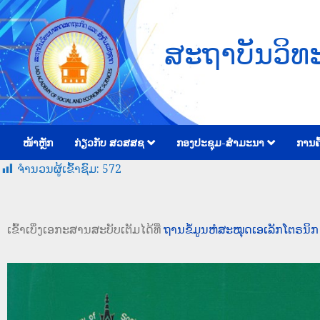
ສະຖາບັນວິທ
ໜ້າຫຼັກ
ກ່ຽວກັບ ສວສສຊ
ກອງປະຊຸມ-ສຳມະນາ
ການຄົ
ຈໍານວນຜູ້ເຂົ້າຊົມ:
572
ເຂົ້າເບິ່ງເອກະສານສະບັບເຕັມໄດ້ທີ່
ຖານຂໍ້ມູນຫໍສະໝຸດເອເລັກໂຕຣນິກ