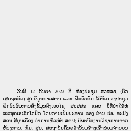
ວັນທີ
12
ກັນຍາ
2023
ທີ່ ຫ້ອງປະຊຸມ ສວສສຊ (ຕຶກ
ເສດຖະກິດ) ສູນຂໍ້ມູນຂ່າວສານ ແລະ ຝຶກອົບຮົມ ໄດ້ຈັດກອງປະຊຸມ
ຝຶກອົບຮົມການສົ່ງຂໍ້ມູນລົງເວບໄຊ ສວສສຊ ແລະ ວິທີນໍາໃຊ້ຫໍ
ສະໝຸດເອເລັກໂຕນິກ ໂດຍການເປັນປະທານ ຂອງ ທ່ານ ປອ. ທະນົງ
ສອນ ສີບຸນເຮືອງ ວ່າການຫົວໜ້າ ສຂຝ; ມີພະນັກງານວິຊາການຈາກ
ຫ້ອງການ, ກົມ, ສູນ, ສະຖາບັນຄົ້ນຄວ້າອ້ອມຂ້າງເຂົ້າຮ່ວມຈໍານວນ