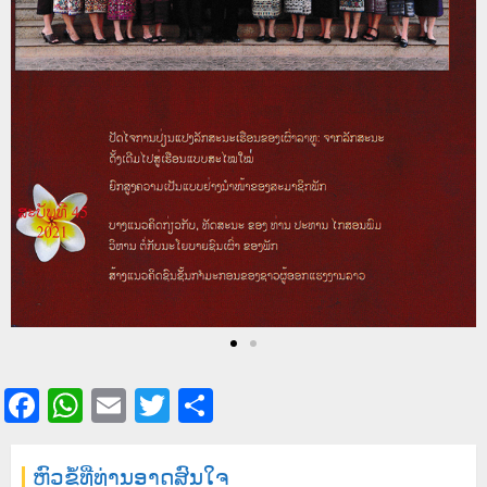
Facebook
WhatsApp
Email
Twitter
Share
ຫົວຂໍ້ທີ່ທ່ານອາດສົນໃຈ