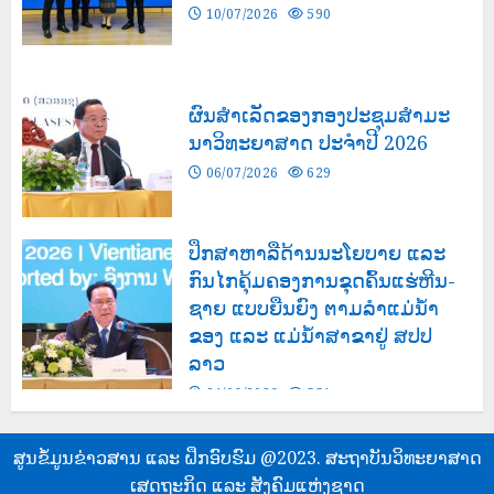
10/07/2026
590
ຜົນສໍາເລັດຂອງກອງປະຊຸມສຳມະ
ນາວິທະຍາສາດ ປະຈຳປີ 2026
06/07/2026
629
ປຶກສາຫາລືດ້ານນະໂຍບາຍ ແລະ
ກົນໄກຄຸ້ມຄອງການຂຸດຄົ້ນແຮ່ຫີນ-
ຊາຍ ແບບຍືນຍົງ ຕາມລຳແມ່ນໍ້າ
ຂອງ ແລະ ແມ່ນໍ້າສາຂາຢູ່ ສປປ
ລາວ
24/06/2026
551
ສູນຂໍ້ມູນຂ່າວສານ ແລະ ຝຶກອົບຮົມ @2023. ສະຖາບັນວິທະຍາສາດ
ເສດຖະກິດ ແລະ ສັງຄົມແຫ່ງຊາດ