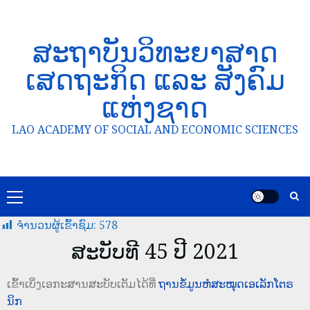
ສະຖາບັນວິທະຍາສາດ
ເສດຖະກິດ ແລະ ສັງຄົມ
ແຫ່ງຊາດ
LAO ACADEMY OF SOCIAL AND ECONOMIC SCIENCES
ຈໍານວນຜູ້ເຂົ້າຊົມ:
578
ສະບັບທີ 45 ປີ 2021
ເຂົ້າເບິ່ງເອກະສານສະບັບເຕັມໄດ້ທີ່
ຖານຂໍ້ມູນຫໍສະໝຸດເອເລັກໂຕຣ
ນິກ