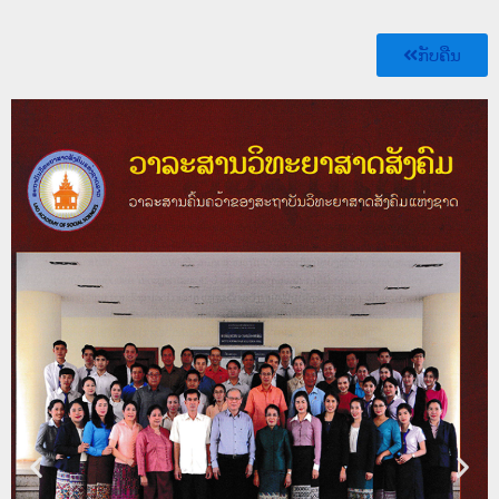
ກັບຄືນ