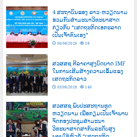
4 ສະຖາບັນຂອງ ລາວ-ຫວຽດນາມ
ຮ່ວມກັນສໍາມະນາວິທະຍາສາດ
ກ່ຽວກັບ “ເສດຖະກິດເອກະລາດ
ເປັນເຈົ້າຕົນເອງ”
06/08/2026
58
ສວສສຊ ຕີລາຄາສູງບົດບາດ IMF
ໃນການເສີມສ້າງຄວາມເຂັ້ມແຂງ
ເສດຖະກິດລາວ
03/08/2026
140
ສວສສຊ ພົບປະສະຖານທູດ
ຫວຽດນາມ ເພື່ອກຽມເປັນເຈົ້າພາບ
ຈັດກອງປະຊຸມສຳມະນາ
ວິທະຍາສາດສາກົນລະດັບສູງ
ພາຍໃຕ້ຫົວຂໍ້ “ເສດຖະກິດ