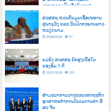
ເອກະລາດ ເປັນເຈົ້າຕົນເອງ”
03/08/2026
147
ສວສສຊ ຫວນຄືນມູນເຊື້ອປະທານ
ສຸພານຸວົງ ແລະ ວັນມິດຕະພາບລາວ-
ຫວຽດນາມ
03/08/2026
97
ແມ່ຍິງ ສວສສຊ ຍົກສູງເນື້ອໃນ
ແຂ່ງຂັນ 3 ດີ
22/07/2026
255
ສຳມະນາການວາງແຜນເສດຖະກິດ
ອຸດສາຫະກຳການບິນເພດານຕ່ຳ ທີ່
ສປ ຈີນ