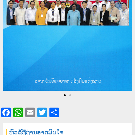
Facebook
WhatsApp
Email
Twitter
Share
ຫົວຂໍ້ທີ່ທ່ານອາດສົນໃຈ