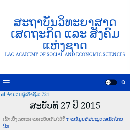
ສະຖາບັນວິທະຍາສາດ
ເສດຖະກິດ ແລະ ສັງຄົມ
ແຫ່ງຊາດ
LAO ACADEMY OF SOCIAL AND ECONOMIC SCIENCES
ຈໍານວນຜູ້ເຂົ້າຊົມ:
721
ສະບັບທີ 27 ປີ 2015
ເຂົ້າເບິ່ງເອກະສານສະບັບເຕັມໄດ້ທີ່
ຖານຂໍ້ມູນຫໍສະໝຸດເອເລັກໂຕຣ
ນິກ