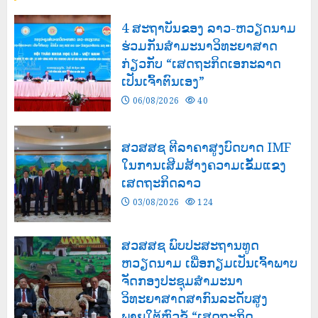
4 ສະຖາບັນຂອງ ລາວ-ຫວຽດນາມ
ຮ່ວມກັນສໍາມະນາວິທະຍາສາດ
ກ່ຽວກັບ “ເສດຖະກິດເອກະລາດ
ເປັນເຈົ້າຕົນເອງ”
06/08/2026
40
ສວສສຊ ຕີລາຄາສູງບົດບາດ IMF
ໃນການເສີມສ້າງຄວາມເຂັ້ມແຂງ
ເສດຖະກິດລາວ
03/08/2026
124
ສວສສຊ ພົບປະສະຖານທູດ
ຫວຽດນາມ ເພື່ອກຽມເປັນເຈົ້າພາບ
ຈັດກອງປະຊຸມສຳມະນາ
ວິທະຍາສາດສາກົນລະດັບສູງ
ພາຍໃຕ້ຫົວຂໍ້ “ເສດຖະກິດ