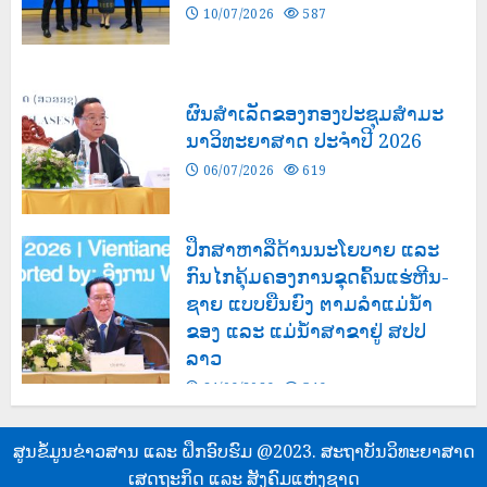
10/07/2026
587
ຜົນສໍາເລັດຂອງກອງປະຊຸມສຳມະ
ນາວິທະຍາສາດ ປະຈຳປີ 2026
06/07/2026
619
ປຶກສາຫາລືດ້ານນະໂຍບາຍ ແລະ
ກົນໄກຄຸ້ມຄອງການຂຸດຄົ້ນແຮ່ຫີນ-
ຊາຍ ແບບຍືນຍົງ ຕາມລຳແມ່ນໍ້າ
ຂອງ ແລະ ແມ່ນໍ້າສາຂາຢູ່ ສປປ
ລາວ
24/06/2026
546
ສູນຂໍ້ມູນຂ່າວສານ ແລະ ຝຶກອົບຮົມ @2023. ສະຖາບັນວິທະຍາສາດ
ເສດຖະກິດ ແລະ ສັງຄົມແຫ່ງຊາດ