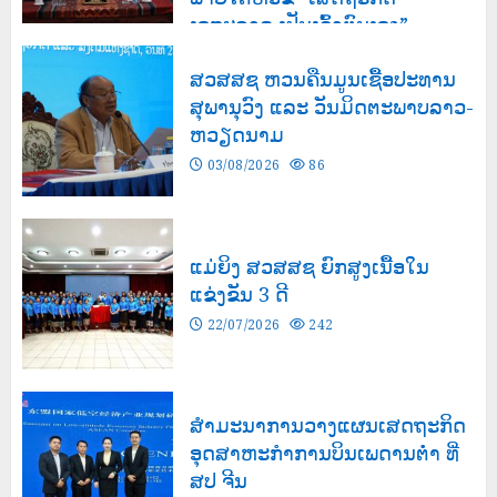
ເອກະລາດ ເປັນເຈົ້າຕົນເອງ”
03/08/2026
132
ສວສສຊ ຫວນຄືນມູນເຊື້ອປະທານ
ສຸພານຸວົງ ແລະ ວັນມິດຕະພາບລາວ-
ຫວຽດນາມ
03/08/2026
86
ແມ່ຍິງ ສວສສຊ ຍົກສູງເນື້ອໃນ
ແຂ່ງຂັນ 3 ດີ
22/07/2026
242
ສຳມະນາການວາງແຜນເສດຖະກິດ
ອຸດສາຫະກຳການບິນເພດານຕ່ຳ ທີ່
ສປ ຈີນ