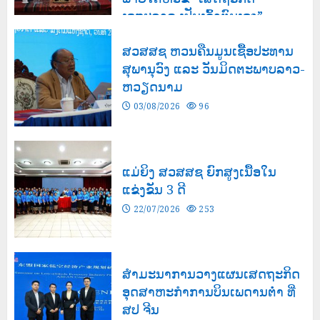
ເອກະລາດ ເປັນເຈົ້າຕົນເອງ”
03/08/2026
143
ສວສສຊ ຫວນຄືນມູນເຊື້ອປະທານ
ສຸພານຸວົງ ແລະ ວັນມິດຕະພາບລາວ-
ຫວຽດນາມ
03/08/2026
96
ແມ່ຍິງ ສວສສຊ ຍົກສູງເນື້ອໃນ
ແຂ່ງຂັນ 3 ດີ
22/07/2026
253
ສຳມະນາການວາງແຜນເສດຖະກິດ
ອຸດສາຫະກຳການບິນເພດານຕ່ຳ ທີ່
ສປ ຈີນ