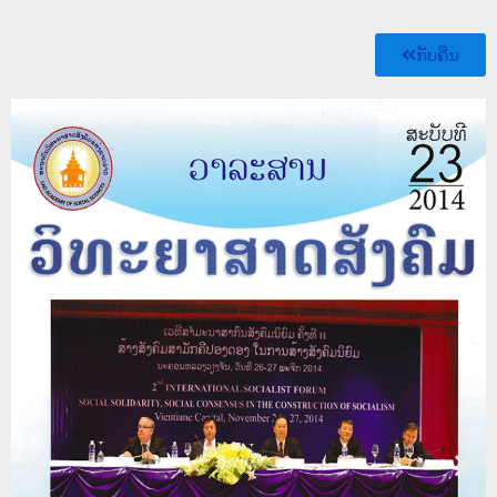
ກັບຄືນ