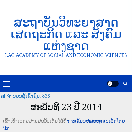
ສະຖາບັນວິທະຍາສາດ
ເສດຖະກິດ ແລະ ສັງຄົມ
ແຫ່ງຊາດ
LAO ACADEMY OF SOCIAL AND ECONOMIC SCIENCES
ຈໍານວນຜູ້ເຂົ້າຊົມ:
838
ສະບັບທີ 23 ປີ 2014
ເຂົ້າເບິ່ງເອກະສານສະບັບເຕັມໄດ້ທີ່
ຖານຂໍ້ມູນຫໍສະໝຸດເອເລັກໂຕຣ
ນິກ