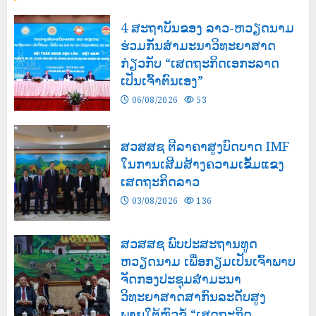
4 ສະຖາບັນຂອງ ລາວ-ຫວຽດນາມ
ຮ່ວມກັນສໍາມະນາວິທະຍາສາດ
ກ່ຽວກັບ “ເສດຖະກິດເອກະລາດ
ເປັນເຈົ້າຕົນເອງ”
06/08/2026
53
ສວສສຊ ຕີລາຄາສູງບົດບາດ IMF
ໃນການເສີມສ້າງຄວາມເຂັ້ມແຂງ
ເສດຖະກິດລາວ
03/08/2026
136
ສວສສຊ ພົບປະສະຖານທູດ
ຫວຽດນາມ ເພື່ອກຽມເປັນເຈົ້າພາບ
ຈັດກອງປະຊຸມສຳມະນາ
ວິທະຍາສາດສາກົນລະດັບສູງ
ພາຍໃຕ້ຫົວຂໍ້ “ເສດຖະກິດ