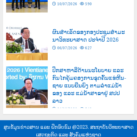
10/07/2026
590
ຜົນສໍາເລັດຂອງກອງປະຊຸມສຳມະ
ນາວິທະຍາສາດ ປະຈຳປີ 2026
06/07/2026
627
ປຶກສາຫາລືດ້ານນະໂຍບາຍ ແລະ
ກົນໄກຄຸ້ມຄອງການຂຸດຄົ້ນແຮ່ຫີນ-
ຊາຍ ແບບຍືນຍົງ ຕາມລຳແມ່ນໍ້າ
ຂອງ ແລະ ແມ່ນໍ້າສາຂາຢູ່ ສປປ
ລາວ
24/06/2026
549
ສູນຂໍ້ມູນຂ່າວສານ ແລະ ຝຶກອົບຮົມ @2023. ສະຖາບັນວິທະຍາສາດ
ເສດຖະກິດ ແລະ ສັງຄົມແຫ່ງຊາດ