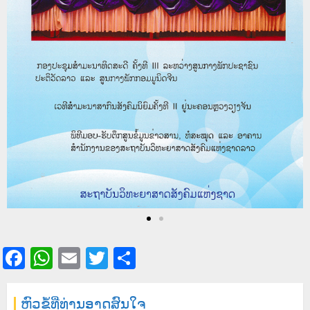
Facebook
WhatsApp
Email
Twitter
Share
ຫົວຂໍ້ທີ່ທ່ານອາດສົນໃຈ