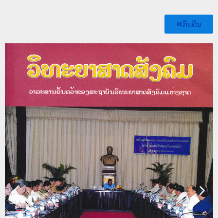
ກັບຄືນ