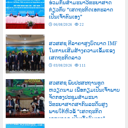
ຮ່ວມກັນສໍາມະນາວິທະຍາສາດ
ກ່ຽວກັບ “ເສດຖະກິດເອກະລາດ
ເປັນເຈົ້າຕົນເອງ”
06/08/2026
22
ສວສສຊ ຕີລາຄາສູງບົດບາດ IMF
ໃນການເສີມສ້າງຄວາມເຂັ້ມແຂງ
ເສດຖະກິດລາວ
03/08/2026
111
ສວສສຊ ພົບປະສະຖານທູດ
ຫວຽດນາມ ເພື່ອກຽມເປັນເຈົ້າພາບ
ຈັດກອງປະຊຸມສຳມະນາ
ວິທະຍາສາດສາກົນລະດັບສູງ
ພາຍໃຕ້ຫົວຂໍ້ “ເສດຖະກິດ
ເອກະລາດ ເປັນເຈົ້າຕົນເອງ”
03/08/2026
118