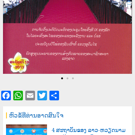
Facebook
WhatsApp
Email
Twitter
Share
ຫົວຂໍ້ທີ່ທ່ານອາດສົນໃຈ
4 ສະຖາບັນຂອງ ລາວ-ຫວຽດນາມ