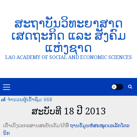
ສະຖາບັນວິທະຍາສາດ
ເສດຖະກິດ ແລະ ສັງຄົມ
ແຫ່ງຊາດ
LAO ACADEMY OF SOCIAL AND ECONOMIC SCIENCES
ຈໍານວນຜູ້ເຂົ້າຊົມ:
668
ສະບັບທີ 18 ປີ 2013
ເຂົ້າເບິ່ງເອກະສານສະບັບເຕັມໄດ້ທີ່
ຖານຂໍ້ມູນຫໍສະໝຸດເອເລັກໂຕຣ
ນິກ