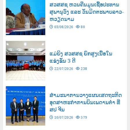
ສວສສຊ ຫວນຄືນມູນເຊື້ອປະທານ
ສຸພານຸວົງ ແລະ ວັນມິດຕະພາບລາວ-
ຫວຽດນາມ
03/08/2026
80
ແມ່ຍິງ ສວສສຊ ຍົກສູງເນື້ອໃນ
ແຂ່ງຂັນ 3 ດີ
22/07/2026
238
ສຳມະນາການວາງແຜນເສດຖະກິດ
ອຸດສາຫະກຳການບິນເພດານຕ່ຳ ທີ່
ສປ ຈີນ
10/07/2026
579