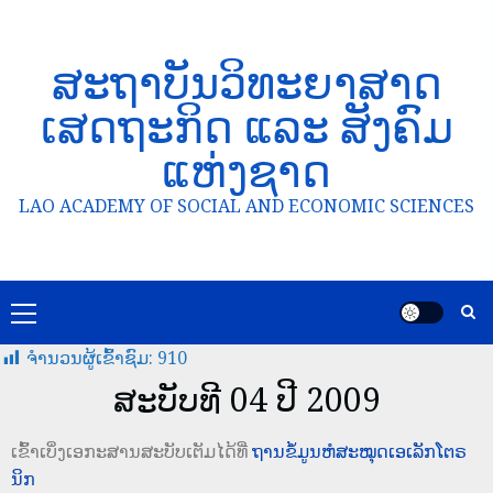
ສະຖາບັນວິທະຍາສາດ
ເສດຖະກິດ ແລະ ສັງຄົມ
ແຫ່ງຊາດ
LAO ACADEMY OF SOCIAL AND ECONOMIC SCIENCES
ຈໍານວນຜູ້ເຂົ້າຊົມ:
910
ສະບັບທີ 04 ປີ 2009
ເຂົ້າເບິ່ງເອກະສານສະບັບເຕັມໄດ້ທີ່
ຖານຂໍ້ມູນຫໍສະໝຸດເອເລັກໂຕຣ
ນິກ