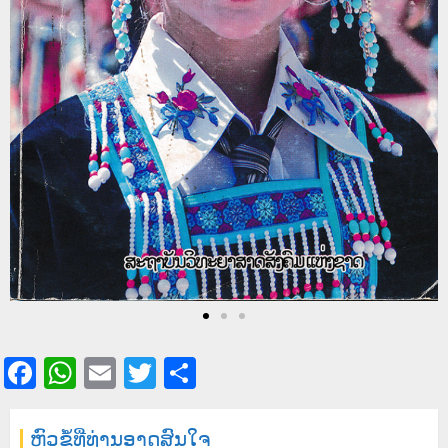
Facebook
WhatsApp
Email
Twitter
Share
ຫົວຂໍ້ທີ່ທ່ານອາດສົນໃຈ