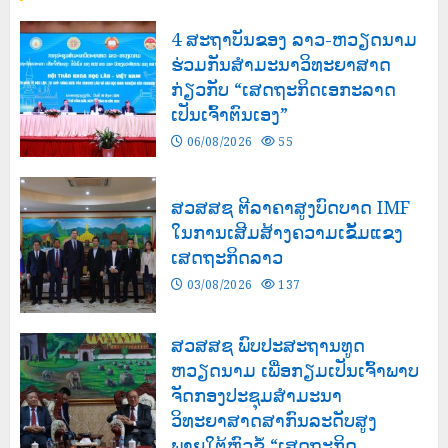
4 ສະຖາບັນຂອງ ລາວ-ຫວຽດນາມ
ຮ່ວມກັນສໍາມະນາວິທະຍາສາດ
ກ່ຽວກັບ “ເສດຖະກິດເອກະລາດ
ເປັນເຈົ້າຕົນເອງ”
06/08/2026
55
ສວສສຊ ຕີລາຄາສູງບົດບາດ IMF
ໃນການເສີມສ້າງຄວາມເຂັ້ມແຂງ
ເສດຖະກິດລາວ
03/08/2026
137
ສວສສຊ ພົບປະສະຖານທູດ
ຫວຽດນາມ ເພື່ອກຽມເປັນເຈົ້າພາບ
ຈັດກອງປະຊຸມສຳມະນາ
ວິທະຍາສາດສາກົນລະດັບສູງ
ພາຍໃຕ້ຫົວຂໍ້ “ເສດຖະກິດ