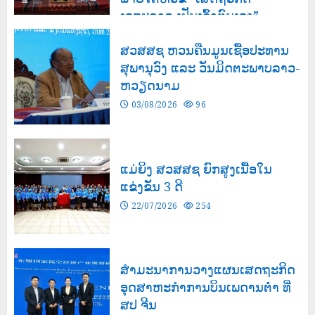
ເອກະລາດ ເປັນເຈົ້າຕົນເອງ”
03/08/2026
143
ສວສສຊ ຫວນຄືນມູນເຊື້ອປະທານ
ສຸພານຸວົງ ແລະ ວັນມິດຕະພາບລາວ-
ຫວຽດນາມ
03/08/2026
96
ແມ່ຍິງ ສວສສຊ ຍົກສູງເນື້ອໃນ
ແຂ່ງຂັນ 3 ດີ
22/07/2026
254
ສຳມະນາການວາງແຜນເສດຖະກິດ
ອຸດສາຫະກຳການບິນເພດານຕ່ຳ ທີ່
ສປ ຈີນ