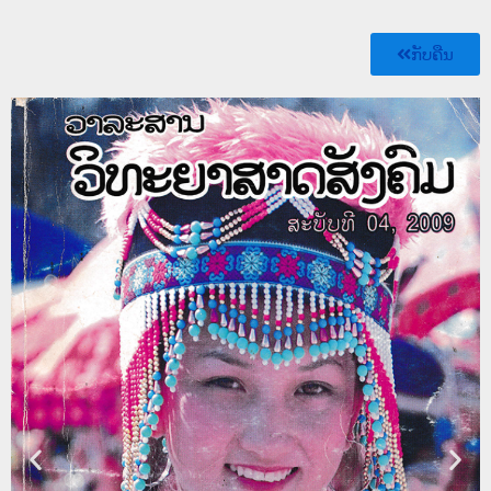
ກັບຄືນ