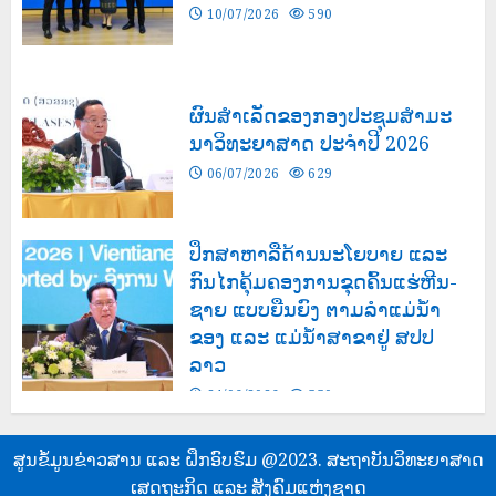
10/07/2026
590
ຜົນສໍາເລັດຂອງກອງປະຊຸມສຳມະ
ນາວິທະຍາສາດ ປະຈຳປີ 2026
06/07/2026
629
ປຶກສາຫາລືດ້ານນະໂຍບາຍ ແລະ
ກົນໄກຄຸ້ມຄອງການຂຸດຄົ້ນແຮ່ຫີນ-
ຊາຍ ແບບຍືນຍົງ ຕາມລຳແມ່ນໍ້າ
ຂອງ ແລະ ແມ່ນໍ້າສາຂາຢູ່ ສປປ
ລາວ
24/06/2026
550
ສູນຂໍ້ມູນຂ່າວສານ ແລະ ຝຶກອົບຮົມ @2023. ສະຖາບັນວິທະຍາສາດ
ເສດຖະກິດ ແລະ ສັງຄົມແຫ່ງຊາດ