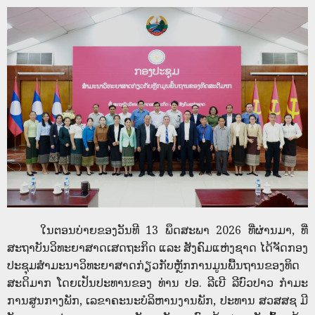
ໃນຕອນບ່າຍຂອງວັນທີ 13 ພຶດສະພາ 2026 ທີ່ຜ່ານມາ, ທີ່
ສະຖາບັນວິທະຍາສາດເສດຖະກິດ ແລະ ສັງຄົມແຫ່ງຊາດ ໄດ້ຈັດກອງ
ປະຊຸມສຳມະນາວິທະຍາສາດກ່ຽວກັບຫຼັກການມູນພື້ນຖານຂອງທິດ
ສະດິມາກ ໂດຍເປັນປະທານຂອງ ທ່ານ ປອ. ລີເບີ ລີບົວປາວ ກໍາມະ
ການສູນກາງພັກ, ເລຂາຄະນະບໍລິຫານງານພັກ, ປະທານ ສວສສຊ ມີ