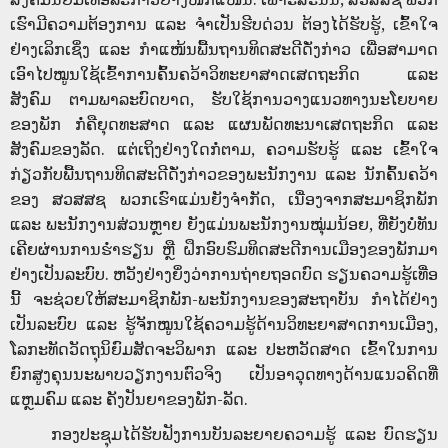
ເຮົາມີຄວາມຕ້ອງການ ແລະ ຈຳເປັນຮີບດ່ວນ ຕ້ອງໄດ້ຮັບຮູ້, ເຂົ້າໃຈ
ຢ່າງເລິກເຊິ່ງ ແລະ ກຳແໜ້ນພື້ນຖານທິດສະດີດັ່ງກ່າວ ເພື່ອສາມາດ
ເອົາໄປໝູນໃຊ້ເຂົ້າການຄົ້ນຄວ້າວິທະຍາສາດເສດຖະກິດ ແລະ
ສັງຄົມ ຕາມພາລະບົດບາດ, ຮັບໃຊ້ການວາງແນວທາງນະໂຍບາຍ
ຂອງພັກ ກໍ່ຄືຍຸດທະສາດ ແລະ ແຜນພັດທະນາເສດຖະກິດ ແລະ
ສັງຄົມຂອງລັດ. ແຕ່ເຖິງຢ່າງໃດກໍ່ຕາມ, ຄວາມຮັບຮູ້ ແລະ ເຂົ້າໃຈ
ກ່ຽວກັບພື້ນຖານທິດສະດີດັ່ງກ່າວຂອງພະນັກງານ ແລະ ນັກຄົ້ນຄວ້າ
ຂອງ ສວສສຊ ພວກເຮົາແມ່ນຍັງຈຳກັດ, ເນື່ອງຈາກສະມາຊິກພັກ
ແລະ ພະນັກງານສ່ວນຫຼາຍ ຍັງແມ່ນພະນັກງານໝຸ່ມນ້ອຍ, ທີ່ຍັງບໍ່ທັນ
ເຄີຍຜ່ານການຮ່ຳຮຽນ ຫຼື ຝຶກອົບຮົມທິດສະດີການເມືອງຂອງພັກມາ
ຢ່າງເປັນລະບົບ. ຫວັງຢ່າງຍິ່ງວ່າການຖ່າຍຖອດບົດ ຮຽນຄວາມຮູ້ເທື່ອ
ນີ້ ຈະຊ່ວຍໃຫ້ສະມາຊິກພັກ-ພະນັກງານຂອງສະຖາບັນ ກຳໄດ້ຢ່າງ
ເປັນລະບົບ ແລະ ຮູ້ຈັກໝູນໃຊ້ຄວາມຮູ້ດ້ານວິທະຍາສາດການເມືອງ,
ໂລກະທັດວັດຖຸນິຍົມສັດຈະວິພາກ ແລະ ປະຫວັດສາດ ເຂົ້າໃນການ
ຍົກສູງຄຸນນະພາບວຽກງານຕົວຈິງ ເປັນອາວຸດທາງດ້ານແນວຄິດທີ່
ແຫຼມຄົມ ແລະ ຄັງປັນຍາຂອງພັກ-ລັດ.
ກອງປະຊຸມໄດ້ຮັບຟັງການບັນລະຍາຍຄວາມຮູ້ ແລະ ບົດຮຽນ