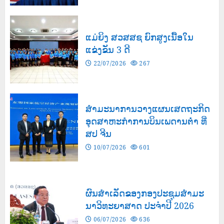
ແມ່ຍິງ ສວສສຊ ຍົກສູງເນື້ອໃນ
ແຂ່ງຂັນ 3 ດີ
22/07/2026
267
ສຳມະນາການວາງແຜນເສດຖະກິດ
ອຸດສາຫະກຳການບິນເພດານຕ່ຳ ທີ່
ສປ ຈີນ
10/07/2026
601
ຜົນສໍາເລັດຂອງກອງປະຊຸມສຳມະ
ນາວິທະຍາສາດ ປະຈຳປີ 2026
06/07/2026
636