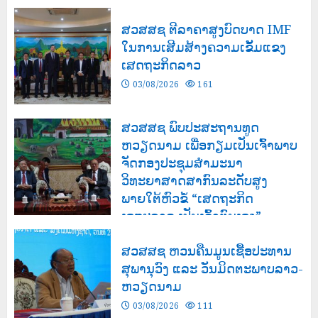
ສວສສຊ ຕີລາຄາສູງບົດບາດ IMF
ໃນການເສີມສ້າງຄວາມເຂັ້ມແຂງ
ເສດຖະກິດລາວ
03/08/2026
161
ສວສສຊ ພົບປະສະຖານທູດ
ຫວຽດນາມ ເພື່ອກຽມເປັນເຈົ້າພາບ
ຈັດກອງປະຊຸມສຳມະນາ
ວິທະຍາສາດສາກົນລະດັບສູງ
ພາຍໃຕ້ຫົວຂໍ້ “ເສດຖະກິດ
ເອກະລາດ ເປັນເຈົ້າຕົນເອງ”
03/08/2026
164
ສວສສຊ ຫວນຄືນມູນເຊື້ອປະທານ
ສຸພານຸວົງ ແລະ ວັນມິດຕະພາບລາວ-
ຫວຽດນາມ
03/08/2026
111