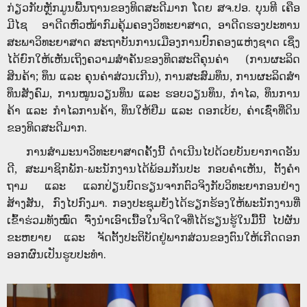
ກ່ຽວກັບຫຼັກມູນພື້ນຖານຂອງທິດສະດີມາກ ໂດຍ ສຈ.ປອ. ບຸນທີ ເຄືອ
ມີໄຊ ອາດີດຫົວໜ້າກົມຄຸ້ມຄອງວິທະຍາສາດ, ອາດີດຮອງປະທານ
ສະພາວິທະຍາສາດ ສະຖາບັນການເມືອງການປົກຄອງແຫ່ງຊາດ ເຊິ່ງ
ໄດ້ຍົກໃຫ້ເຫັນເຖິງຄວາມສຳຄັນຂອງທິດສະດີຄຸນຄ່າ (ການຜະລິດ
ສິນຄ້າ; ທຶນ ແລະ ຄຸນຄ່າສ່ວນເກີນ), ການສະສົມທຶນ, ການຜະລິດສໍາ
ທຶນສັງຄົມ, ການໝູນວຽນທຶນ ແລະ ຮອບວຽນທຶນ, ກໍາໄລ, ທຶນການ
ຄ້າ ແລະ ກໍາໄລການຄ້າ, ທຶນໃຫ້ຢືມ ແລະ ດອກເບ້ຍ, ຄ່າເຊົ່າທີ່ດິນ
ຂອງທິດສະດີມາກ.
ການສໍາມະນາວິທະຍາສາດຄັ້ງນີ້ ດໍາເນີນໄປດ້ວຍບັນຍາກາດອັນ
ດີ, ສະມາຊິກພັກ-ພະນັກງານໄດ້ພ້ອມກັນປະ ກອບຄຳເຫັນ, ຕັ້ງຄໍາ
ຖາມ ແລະ ແລກປ່ຽນບົດຮຽນຈາກຕົວຈິງກັບວິທະຍາກອນຢ່າງ
ສ້າງສັນ, ກົງໄປກົງມາ. ກອງປະຊຸມຍັງໄດ້ຮຽກຮ້ອງໃຫ້ພະນັກງານທີ່
ເຂົ້າຮ່ວມທັງໝົດ ຈົ່ງນຳເອົາເນື້ອໃນຈິດໃຈທີ່ໄດ້ຮຽນຮູ້ໃນມື້ນີ້ ໄປຜັນ
ຂະຫຍາຍ ແລະ ຈັດຕັ້ງປະຕິບັດຢູ່ພາກສ່ວນຂອງຕົນໃຫ້ເກີດດອກ
ອອກຜົນເປັນຮູບປະທຳ.