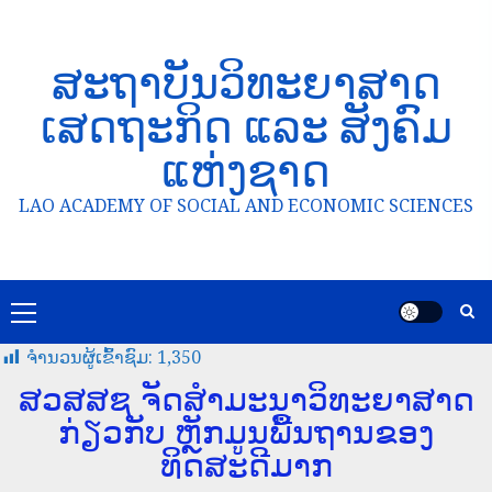
ສະຖາບັນວິທະຍາສາດ
ເສດຖະກິດ ແລະ ສັງຄົມ
ແຫ່ງຊາດ
LAO ACADEMY OF SOCIAL AND ECONOMIC SCIENCES
ຈໍານວນຜູ້ເຂົ້າຊົມ:
1,350
ສວສສຊ ຈັດສຳມະນາວິທະຍາສາດ
ກ່ຽວກັບ ຫຼັກມູນພື້ນຖານຂອງ
ທິດສະດີມາກ