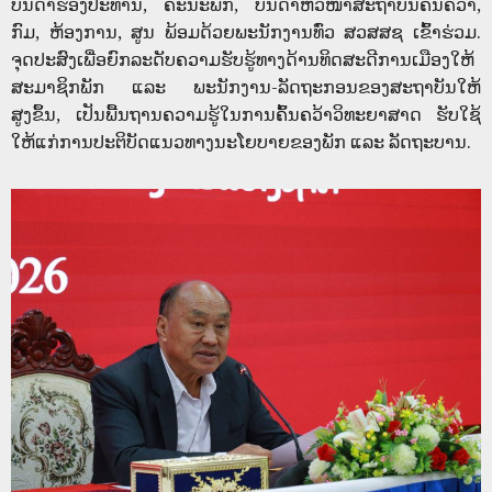
ບັນດາຮອງປະທານ, ຄະນະພັກ, ບັນດາຫົວໜ້າສະຖາບັນຄົ້ນຄວ້າ,
ກົມ, ຫ້ອງການ, ສູນ ພ້ອມດ້ວຍພະນັກງານທົ່ວ ສວສສຊ ເຂົ້າຮ່ວມ.
ຈຸດປະສົງເພື່ອຍົກລະດັບຄວາມຮັບຮູ້ທາງດ້ານທິດສະດີການເມືອງໃຫ້
ສະມາຊິກພັກ ແລະ ພະນັກງານ-ລັດຖະກອນຂອງສະຖາບັນໃຫ້
ສູງຂຶ້ນ, ເປັນພື້ນຖານຄວາມຮູ້ໃນການຄົ້ນຄວ້າວິທະຍາສາດ ຮັບໃຊ້
ໃຫ້ແກ່ການປະຕິບັດແນວທາງນະໂຍບາຍຂອງພັກ ແລະ ລັດຖະບານ.