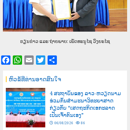
ຂຽນຂ່າວ ແລະ ຖ່າຍພາບ: ເພັດທະນູໄຊ ວົງຍະໄຊ
Facebook
WhatsApp
Email
Twitter
Share
ຫົວຂໍ້ທີ່ທ່ານອາດສົນໃຈ
4 ສະຖາບັນຂອງ ລາວ-ຫວຽດນາມ
ຮ່ວມກັນສໍາມະນາວິທະຍາສາດ
ກ່ຽວກັບ “ເສດຖະກິດເອກະລາດ
ເປັນເຈົ້າຕົນເອງ”
06/08/2026
86