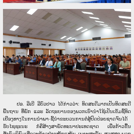
ປອ. ລີເບີ ລີບົວປາວ ໄດ້ກ່າວວ່າ: ທິດສະດີມາກເປັນທິດສະດີ
ພື້ນຖານ ທີ່ພັກ ແລະ ລັດຖະບານຂອງພວກເຮົານຳໃຊ້ເປັນເຂັມຊີ້ທິດ
ເຍືອງທາງໃນການນຳພາ-ຊີ້ນຳຂະບວນການຕໍ່ສູ້ປົດປ່ອຍຊາດຈົນໄດ້
ຮັບໄຊຊະນະ ກໍ່ຄືສ້າງສາພັດທະນາປະເທດຊາດ ເພື່ອກ້າວຂືຶ້ນ
ສັງຄົມນິຍົມເທື່ອລະກ້າວຢ່າງໜັກແໜ້ນ. ເພາະສະນັ້ນ, ສວສສຊ ພວກ