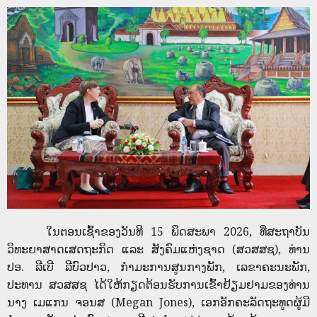
ໃນຕອນເຊົ້າຂອງວັນທີ 15 ພຶດສະພາ 2026, ທີ່ສະຖາບັນ
ວິທະຍາສາດເສດຖະກິດ ແລະ ສັງຄົມແຫ່ງຊາດ (ສວສສຊ), ທ່ານ
ປອ. ລີເບີ ລີບົວປາວ, ກຳມະການສູນກາງພັກ, ເລຂາຄະນະພັກ,
ປະທານ ສວສສຊ ໄດ້ໃຫ້ກຽດຕ້ອນຮັບການເຂົ້າຢ້ຽມຢາມຂອງທ່ານ
ນາງ ເມແກນ ຈອນສ (Megan Jones), ເອກອັກຄະລັດຖະທູດຜູ້ມີ