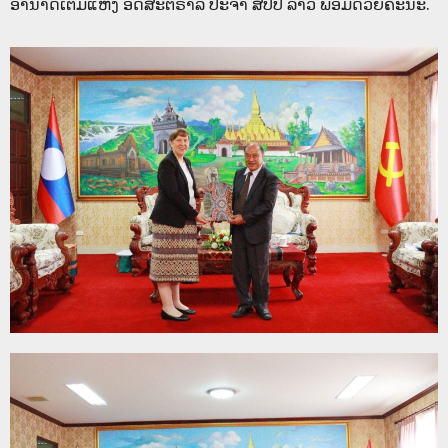
ອຳນາດເຕັມແຫ່ງ ອົດສະຕຣາລີ ປະຈຳ ສປປ ລາວ ພ້ອມດ້ວຍຄະນະ.