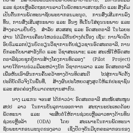
ແລະ ຊ່ວຍເຫຼືອລັດຖະບານລາວໃນພັດທະນາເສດຖະກິດ ແລະ ສັງຄົມ
ເປັນຕົ້ນການພັດທະນາຊັບພະຍາກອນມະນຸດ, ການສົ່ງເສີມການລົງ
ທຶຶນ, ການສົ່ງເສີມສຸຂະພາບ ແລະ ອື່ນໆ ທີ່ເນັ້ນໃສ່ຄຸນນະພາບ ແລະ
ສ້າງຄວາມຍືນຍົງ. ສໍາລັບ ສວສສຊ ແລະ ອົດສະຕຣາລີ ໃນໄລຍະ
ຜ່ານ ໄດ້ມີການເຄື່ອນໄຫວຮ່ວມມືກັນຢ່າງຕໍ່ເນື່ອງ ເຊັ່ນ: ການຈັດຝຶກ
ອົບຮົມແລກປ່ຽນບົດຮຽນວິິຊາການກັບຊ່ຽວຊານອົດສະຕຣາລີ, ການ
ຍົກລະດັບພາສາອັງກິດ ແລະ ວິຊາສະເພາະ; ແລະ ສະເໜີໃຫ້ອົດສະ
ຕຣາລີຊ່ວຍຊຸກຍູ້ການສ້າງໂຄງການທົດລອງ” (Pilot Project)
ພາຍໃຕ້ການຮ່ວມມືລະຫວ່າງນັກ ວິຊາການລາວ ແລະ ອົດສະຕຣາລີ
ເພື່ອຫັນເອົາຜົນການຄົ້ນຄວ້າທາງດ້ານທິດສະດີ ໄປສູ່ການຈັດຕັ້ງ
ປະຕິບັດຕົວຈິງໃນພື້ນທີ່, ສ້າງຜົນປະໂຫຍດສູງສຸດໃຫ້ແກ່ປະຊາຊົນ
ແລະ ສອດຄ່ອງກັບມາດຕະຖານສາກົນ.
ນາງ ເມແກນ ຈອນສ ໄດ້ກ່າວວ່າ: ອົດສະຕຣາລີ ສະໜັບສະໜູນ
ສປປ ລາວ ໃນການບັນລຸການອອກຈາກ ສະຖານະປະເທດດ້ອຍ
ພັດທະນາ ແລະ ຈະສືບຕໍ່ໃຫ້ການຊ່ວຍເຫຼືອລາວທາງດ້ານທຶນ
ຊ່ວຍເຫຼືອລ້າ (ODA) ໂດຍ ສະເພາະໃນການພັດທະນາ
ຊັບພະຍາກອນມະນຸດຂອງລາວ ເຊິ່ງປັດຈຸບັນມີບຸກຄະລາກອນຂອງ