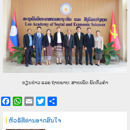
ຂຽນຂ່າວ ແລະ ຖ່າຍພາບ: ສາຍເພັດ ພັດກົມຄຳ
Facebook
WhatsApp
Email
Twitter
Share
ຫົວຂໍ້ທີ່ທ່ານອາດສົນໃຈ