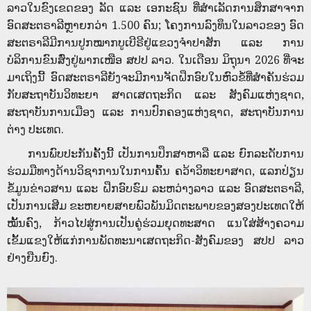
ລາວໃນຂົງເຂດຂອງ ລັດ ແລະ ເອກະຊົນ ທີ່ສຳເລັດການສຶກສາຈາກ
ອົດສະຕຣາລີຫຼາຍກວ່າ 1.500 ຄົນ; ໂຄງການລົງທຶນໃນລາວຂອງ ອົດ
ສະຕຣາລີມີການປູກໝາກບູເບີຣີຢູ່ແຂວງຈຳປາສັກ ແລະ ການ
ບໍລິການຂົນສົ່ງຢູ່ພາກເໜືອ ສປປ ລາວ. ໃນເດືອນ ມິຖຸນາ 2026 ທີ່ຈະ
ມາເຖິງນີ້ ອົດສະຕຣາລີຍັງຈະມີການຈັດຝຶກອົບໃນຫົວຂໍ້ທີ່ສໍາຄັນຮ່ວມ
ກັບສະຖາບັນວິທະຍາ ສາດເສດຖະກິດ ແລະ ສັງຄົມແຫ່ງຊາດ,
ສະຖາບັນການເມືອງ ແລະ ການປົກຄອງແຫ່ງຊາດ, ສະຖາບັນການ
ຕ່າງ ປະເທດ.
ການພົບປະກັນຄັ້ງນີ້ ເປັນການປຶກສາຫາລື ແລະ ຍົກລະດັບການ
ຮ່ວມມືທາງດ້ານວິຊາການໃນການຄົ້ນ ຄວ້າວິທະຍາສາດ, ແລກປ່ຽນ
ຂໍ້ມູນຂ່າວສານ ແລະ ຝຶກອົບຮົມ ລະຫວ່າງລາວ ແລະ ອົດສະຕຣາລີ,
ເປັນການເສີມ ຂະຫຍາຍສາຍພົວພັນມິດຕະພາບຂອງສອງປະເທດໃຫ້
ໝັ້ນຄົງ, ກ້າວໄປສູ່ການເປັນຄູ່ຮ່ວມຍຸດທະສາດ ແນໃສ່ສ້າງຄວາມ
ເຂັ້ມແຂງໃຫ້ແກ່ການພັດທະນາເສດຖະກິດ-ສັງຄົມຂອງ ສປປ ລາວ
ຢ່າງຍືນຍົງ.