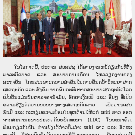
ໃນໂອກາດນີ້, ປະທານ ສວສສຊ ໄດ້ລາຍງານຫຍໍ້ກ່ຽວກັບທີ່ຕັ້ງ
ພາລະບົດບາດ ແລະ ສະພາບການເຄື່ອນ ໄຫວວຽກງານຂອງ
ສະຖາບັນ ໂດຍສະເພາະຄວາມສຳຄັນໃນການຄົ້ນຄວ້າວິທະຍາສາດ
ເສດຖະກິດ ແລະ ສັງຄົມ ຈາກຜົນກະທົບຈາກສະພາບເສດຖະກິດໂລກ
ເປັນຕົ້ນແມ່ນບັນຫາລາຄານ້ຳມັນ, ອັດຕາເງິນເຟີ້ ແລະ ອື່ນໆ ທີ່ເປັນ
ຄວາມສ່ຽງຕໍ່ຄວາມບອບບາງທາງເສດຖະກິິດລາວ ເພື່ອວາງແຜນ
ຮັບມື ແລະ ກະກຽມຄວາມພ້ອມໃນທຸກດ້ານໃຫ້ແກ່ ສປປ ລາວ ອອກ
ຈາກສະຖານະພາບປະເທດດ້ອຍພັດທະນາ (LDC) ໃນອະນາຄົດ.
ພ້ອມດຽວກັນນັ້ນ ທ່ານຍັງໄດ້ກ່າວຕື່ມວ່າ: ສປປ ລາວ ແລະ ອົດສະ
ຕຣາລີ ມີສາຍພົວພັນມິດຕະພາບທີ່ດີມາຍາວນານ, ມີການຮ່ວມມື