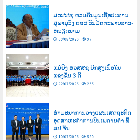
03/08/2026
146
ສວສສຊ ຫວນຄືນມູນເຊື້ອປະທານ
ສຸພານຸວົງ ແລະ ວັນມິດຕະພາບລາວ-
ຫວຽດນາມ
03/08/2026
97
ແມ່ຍິງ ສວສສຊ ຍົກສູງເນື້ອໃນ
ແຂ່ງຂັນ 3 ດີ
22/07/2026
255
ສຳມະນາການວາງແຜນເສດຖະກິດ
ອຸດສາຫະກຳການບິນເພດານຕ່ຳ ທີ່
ສປ ຈີນ
10/07/2026
590