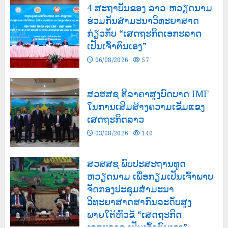
4 ສະຖາບັນຂອງ ລາວ-ຫວຽດນາມ
ຮ່ວມກັນສໍາມະນາວິທະຍາສາດ
ກ່ຽວກັບ “ເສດຖະກິດເອກະລາດ
ເປັນເຈົ້າຕົນເອງ”
06/08/2026
57
ສວສສຊ ຕີລາຄາສູງບົດບາດ IMF
ໃນການເສີມສ້າງຄວາມເຂັ້ມແຂງ
ເສດຖະກິດລາວ
03/08/2026
140
ສວສສຊ ພົບປະສະຖານທູດ
ຫວຽດນາມ ເພື່ອກຽມເປັນເຈົ້າພາບ
ຈັດກອງປະຊຸມສຳມະນາ
ວິທະຍາສາດສາກົນລະດັບສູງ
ພາຍໃຕ້ຫົວຂໍ້ “ເສດຖະກິດ
ເອກະລາດ ເປັນເຈົ້າຕົນເອງ”