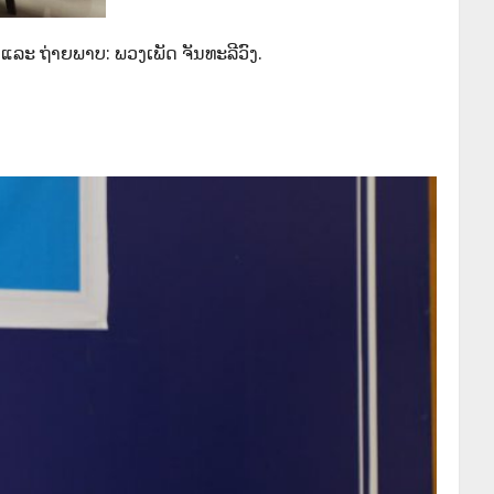
ແລະ ຖ່າຍພາບ: ພວງເພັດ ຈັນທະລີວົງ.