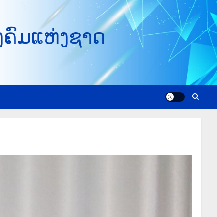
ງຄົມແຫ່ງຊາດ