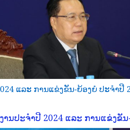
4 ແລະ ການແຂ່ງຂັນ-ຍ້ອງຍໍ ປະຈໍາປີ 
ນປະຈຳປີ 2024 ແລະ ການແຂ່ງຂັນ-ຍ