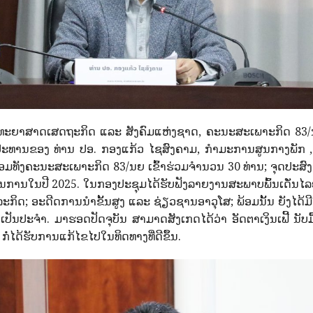
ິທະຍາສາດເສດຖະກິດ ແລະ ສັງຄົມແຫ່ງຊາດ, ຄະນະສະເພາະກິດ 83/ນ
ນປະທານຂອງ ທ່ານ ປອ. ກອງແກ້ວ ໄຊສົງຄາມ, ກໍາມະການສູນກາງພັ
ທັງຄະນະສະເພາະກິດ 83/ນຍ ເຂົ້າຮ່ວມຈໍານວນ 30 ທ່ານ; ຈຸດປະສົງກອງ
ນໃນປີ 2025. ໃນກອງປະຊຸມໄດ້ຮັບຟັງລາຍງານສະພາບພົ້ນເດັ່ນໄລຍະ 6
ລະກິດ; ອະດີດການນໍາຂັ້ນສູງ ແລະ ຊ່ຽວຊານອາວຸໂສ; ພ້ອມນັ້ນ ຍັງໄດ
ັນປະຈຳ. ມາຮອດປັດຈຸບັນ ສາມາດສັງເກດໄດ້ວ່າ ອັດຕາເງິນເຟີ້ ນັບມື
ໍ່ໄດ້ຮັບການແກ້ໄຂໄປໃນທິດທາງທີ່ດີຂຶ້ນ.