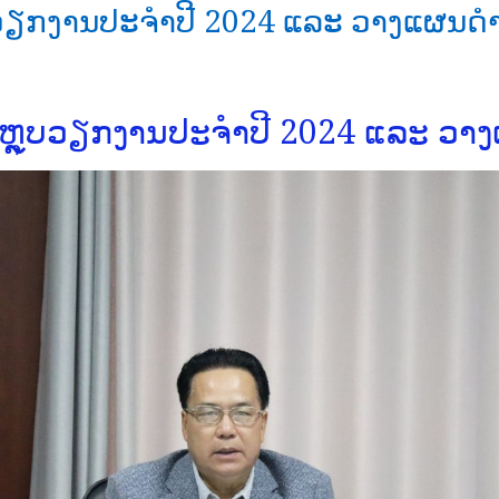
ຽກງານປະຈຳປີ 2024 ແລະ ວາງແຜນດໍາ
ຼຸບວຽກງານປະຈຳປີ 2024 ແລະ ວາງແ