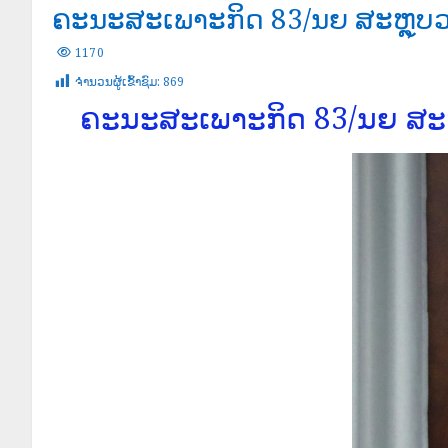
ຄະນະສະເພາະກິດ 83/ນຍ ສະຫຼຸບວ
1170
ຈໍານວນຜູ້ເຂົ້າຊົມ:
869
ຄະນະສະເພາະກິດ 83/ນຍ ສະຫ