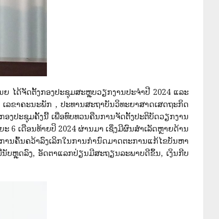
ຍ ໄດ້ຈັດຕັ້ງກອງປະຊຸມສະຫຼຸບວຽກງານປະຈຳປີ 2024 ແລະ
ກ , ເລຂາຄະນະພັກ , ປະທານສະຖາບັນວິທະຍາສາດເສດຖະກິດ
ປະຊຸມຄັ້ງນີ້ ເພື່ອທົບທວນຄືນການຈັດຕັ້ງປະຕິບັດວຽກງານ
 ເດືອນທ້າຍປິ 2024 ຜ່ານມາ ເຊິ່ງມີຜົນສໍາເລັດຫຼາຍດ້ານ
້ມີການຄົ້ນຄວ້າລົງເລິກໃນການກໍານົດມາດຕະການແກ້ໄຂບັນຫາ
້ນັບຫຼຸດລົງ, ອັດຕາແລກປ່ຽນມີສະຖຽນລະພາບດີຂຶ້ນ, ເງິນກີບ