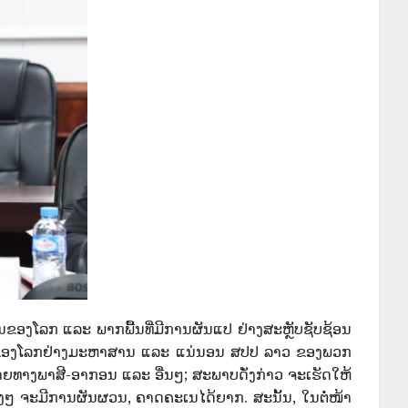
ນຂອງໂລກ ແລະ ພາກພື້ນທີ່ມີການຜັນແປ ຢ່າງສະຫຼັບຊັບຊ້ອນ
ະກິດຂອງໂລກຢ່າງມະຫາສານ ແລະ ແນ່ນອນ ສປປ ລາວ ຂອງພວກ
ບາຍທາງພາສີ-ອາກອນ ແລະ ອື່ນໆ; ສະພາບດັ່ງກ່າວ ຈະເຮັດໃຫ້
າງໆ ຈະມີການຜັນຜວນ, ຄາດຄະເນໄດ້ຍາກ. ສະນັ້ນ, ໃນຕໍ່ໜ້າ