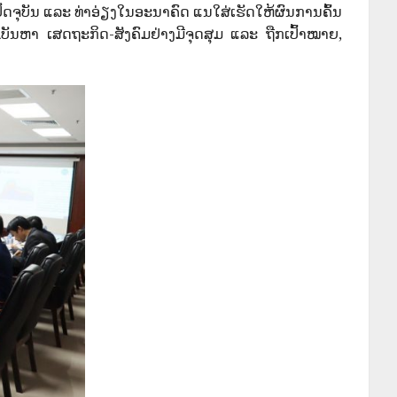
ດຈຸບັນ ແລະ ທ່າອ່ຽງໃນອະນາຄົດ ແນໃສ່ເຮັດໃຫ້ຜົນການຄົ້ນ
ນຫາ ເສດຖະກິດ-ສັງຄົມຢ່າງມີຈຸດສຸມ ແລະ ຖືກເປົ້າໝາຍ,​