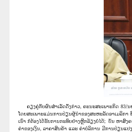
ຄຽງຄູ່ກັບຜົນສໍາເລັດດັ່ງກ່າວ, ຄະນະສະເພາະກິດ 83/ນຍ 
ໂດຍສະເພາະແມ່ນການປ່ຽນຜູ້ນໍາຂອງສະຫະລັດອາເມລິກາ ທ
ເຮົາ ກໍ່ຕ້ອງໄດ້ຮັບການກະທົບຢ່າງຫຼີກລ້ຽງບໍ່ໄດ້; ບັນ 
ຄ່າຂອງເງິນ, ລາຄາສິນຄ້າ ແລະ ຄ່າບໍລິການ ມີການປ່ຽນແປ