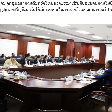
້ ແລະ ຈຸດສຸມຂອງການຄົ້ນຄວ້າໃຫ້ມີຄວາມເໝາະສົມກັບສະພາບການໃນປັ
ງສຸດມາສູ່ສັງຄົມ, ຮັບໃຊ້ລັດຖະບານໃນການກໍານົດມາດຕະການແກ້ໄຂບັ