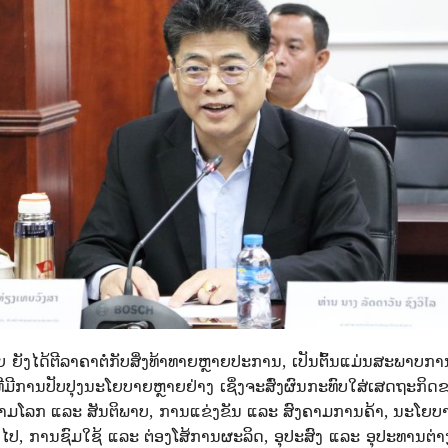
ຍັງໄດ້ຕີລາຄາຕໍ່ກັບສິ່ງທ້າທາຍຫຼາຍປະການ, ເປັນຕົ້ນແມ່ນສະພາບກາ
ີ່ມີການປັບປຸງນະໂຍບາຍຫຼາຍຢ່າງ ເຊິ່ງຈະສົ່ງຜົນກະທົບໃສ່ເສດຖ
ຫາສົງຄາມໂລກ ແລະ ສັນຕິພາບ, ການແຂ່ງຂັນ ແລະ ສົງຄາມການຄ້າ, ນະໂຍ
ງໄປ, ການຊົມໃຊ້ ແລະ ຕ່ອງໂສ້ການຜະລິດ, ອຸປະສົງ ແລະ ອຸປະທານຕ່