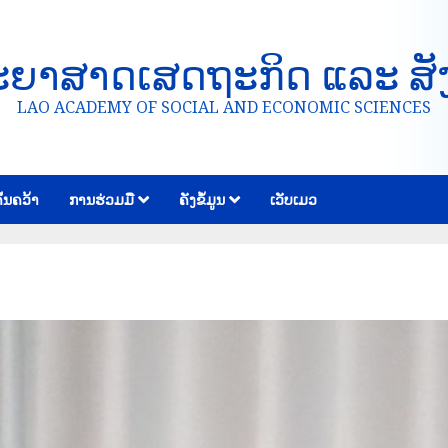
ະຍາສາດເສດຖະກິດ ແລະ ສັ
LAO ACADEMY OF SOCIAL AND ECONOMIC SCIENCES
້ນຄວ້າ
ການຮ່ວມມື
ຄັງຂໍ້ມູນ
ເວັບເມວ