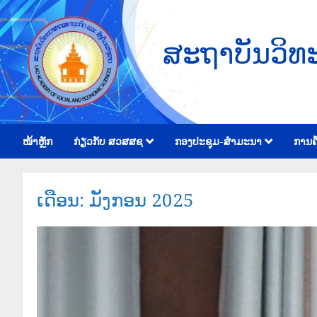
ສະຖາບັນວິທ
ໜ້າຫຼັກ
ກ່ຽວກັບ ສວສສຊ
ກອງປະຊຸມ-ສຳມະນາ
ການຄົ
ເດືອນ:
ມັງກອນ 2025