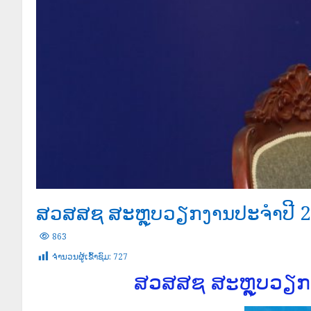
ສວສສຊ ສະຫຼຸບວຽກງານປະຈຳປີ 202
863
ຈໍານວນຜູ້ເຂົ້າຊົມ:
727
ສວສສຊ ສະຫຼຸບວຽກງາ