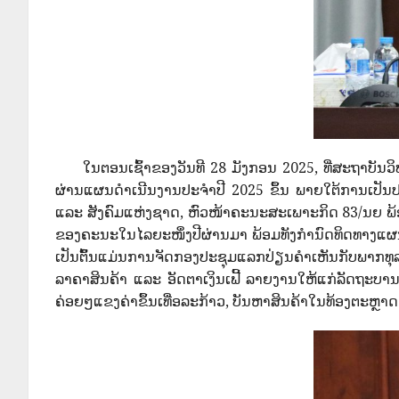
ໃນຕອນເຊົ້າຂອງວັນທີ 28 ມັງກອນ 2025, ທີ່ສະຖາບັນວ
ຜ່ານແຜນດໍາເນີນງານປະຈຳປີ 2025 ຂຶ້ນ ພາຍໃຕ້ການເປັ
ແລະ ສັງຄົມແຫ່ງຊາດ, ຫົວໜ້າຄະນະສະເພາະກິດ 83/ນຍ ພ້ອມ
ຂອງຄະນະໃນໄລຍະໜຶ່ງປີຜ່ານມາ ພ້ອມທັງກຳນົດທິດທາງແຜນກາ
ເປັນຕົົ້ນແມ່ນການຈັດກອງປະຊຸມແລກປ່ຽນຄໍາເຫັນກັບພາກທຸ
ລາຄາສິນຄ້າ ແລະ ອັດຕາເງິນເຟີ້ ລາຍງານໃຫ້ແກ່ລັດຖະບານເປ
ຄ່ອຍໆແຂງຄ່າຂຶ້ນເທື່ອລະກ້າວ, ບັນຫາສິນຄ້າໃນທ້ອງຕະຫຼາດ ກ