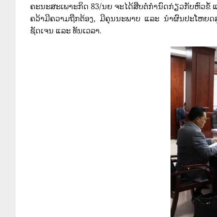
ຄະນະສະເພາະກິດ 83/ນຍ ຈະໄດ້ສືບຕໍ່ກໍານົດກ່ຽວກັບຫົວຂໍ
ຄວ້າມີຄວາມຖືກຕ້ອງ, ມີຄຸນນະພາບ ແລະ ນໍາຜົນປະໂຫຍດສູ
ຊັດເຈນ ແລະ ທັນເວລາ.