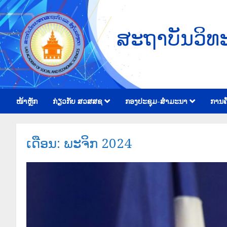
ສະຖາບັນວິທ
ໜ້າຫຼັກ
ກ່ຽວກັບ ສວສສຊ
ກອງປະຊຸມ-ສຳມະນາ
ການຄົ
ເດືອນ:
ພະຈິກ 2024