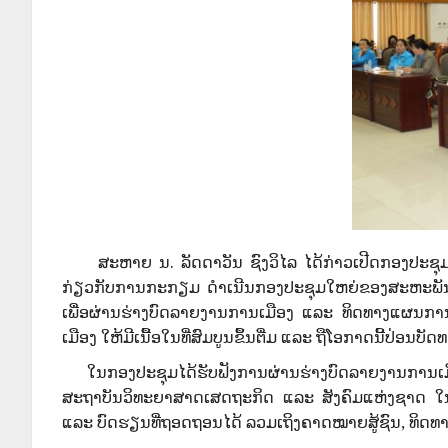
ສະຫາຍ ນ. ລັດດາວັນ ຊົງວິໄລ ໄດ້ກ່າວເປີດກອງປະຊຸມວ່
ກ່ຽວກັບການກະກຽມ ດໍາເນີນກອງປະຊຸມໃຫຍ່ຂອງສະຫະພັນແມ
ເພື່ອຜ່ານຮ່າງບົດລາຍງານການເມືອງ ແລະ ທິດທາງແຜນການ
ເມືອງ ໃຫ້ມີເນື້ອໃນທີ່ສົມບູນຂຶ້ນຕື່ມ ແລະ ຖືໂອກາດນີ້
ໃນກອງປະຊຸມໄດ້ຮັບຟັງການຜ່ານຮ່າງບົດລາຍງານການເມືອ
ສະຖາບັນວິທະຍາສາດເສດຖະກິດ ແລະ ສັງຄົມແຫ່ງຊາດ ໃນໄລ
ແລະ ບົດຮຽນທີ່ຖອດຖອນໄດ້ ລວມເຖິງຄາດໝາຍສູ້ຊົນ,​ ທິດທ