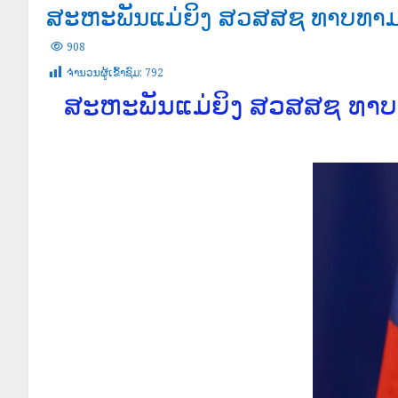
ສະຫະພັນແມ່ຍິງ ສວສສຊ ທາບທາມບຸ
908
ຈໍານວນຜູ້ເຂົ້າຊົມ:
792
ສະຫະພັນແມ່ຍິງ ສວສສຊ ທາບທ