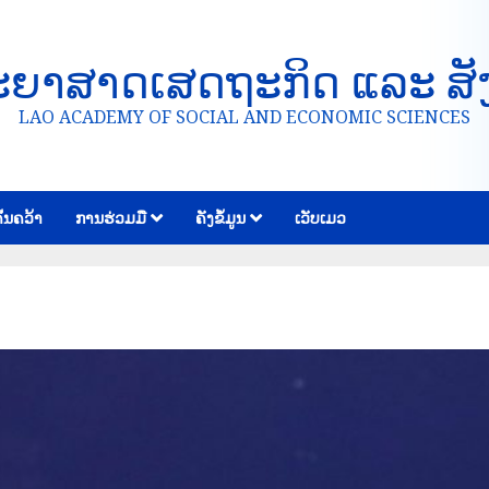
ະຍາສາດເສດຖະກິດ ແລະ ສັ
LAO ACADEMY OF SOCIAL AND ECONOMIC SCIENCES
້ນຄວ້າ
ການຮ່ວມມື
ຄັງຂໍ້ມູນ
ເວັບເມວ