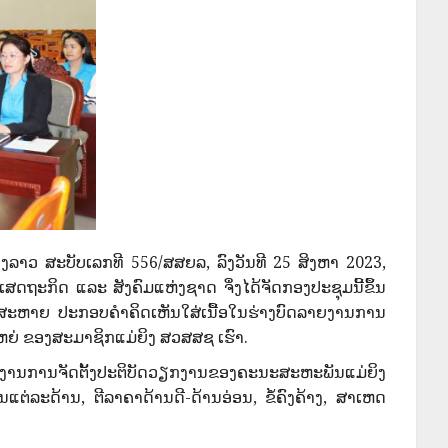
ລາວ ສະບັບເລກທີ 556/ສສຍລ, ລົງວັນທີ 25 ສິງຫາ 2023,
ະກິດ ແລະ ສັງຄົມແຫ່ງຊາດ ຈຶ່ງໄດ້ຈັດກອງປະຊຸມນີ້ຂຶ້ນ
ກສະຫາຍ ປະກອບຄໍາຄິດເຫັນໃສ່ເນື້ອໃນຮ່າງບົດລາຍງານການ
ໃຫຍ່ ຂອງສະມາຊິກແມ່ຍິງ ສວສສຊ ເຮົາ.
ນງານການຈັດຕັ້ງປະຕິບັດວຽກງານຂອງຄະນະສະຫະພັນແມ່ຍິງ
ະດ້ານ, ຕີລາຄາດ້ານດີ-ດ້ານອ່ອນ,​ ຂໍ້ຄົງຄ້າງ, ສາເຫດ