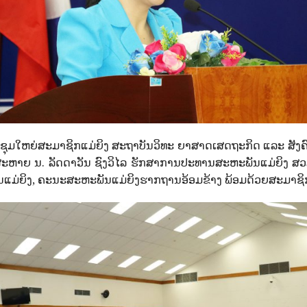
ຍ່ສະມາຊິກແມ່ຍິງ ສະຖາບັນວິທະ ຍາສາດເສດຖະກິດ ແລະ ສັງຄົມແຫ
ະຫາຍ ນ. ລັດດາວັນ ຊົງວິໄລ ຮັກສາການປະທານສະຫະພັນແມ່ຍິງ ສວສ
ມ່ຍິງ, ຄະນະສະຫະພັນແມ່ຍິງຮາກຖານອ້ອມຂ້າງ ພ້ອມດ້ວຍສະມາຊິກແມ