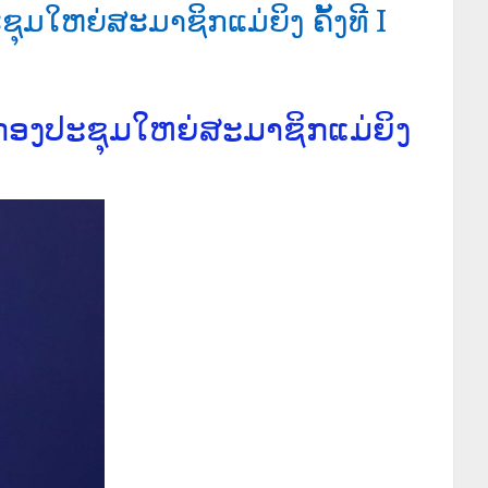
ໃຫຍ່ສະມາຊິກແມ່ຍິງ ຄັ້ງທີ I
ກອງປະຊຸມໃຫຍ່ສະມາຊິກແມ່ຍິງ