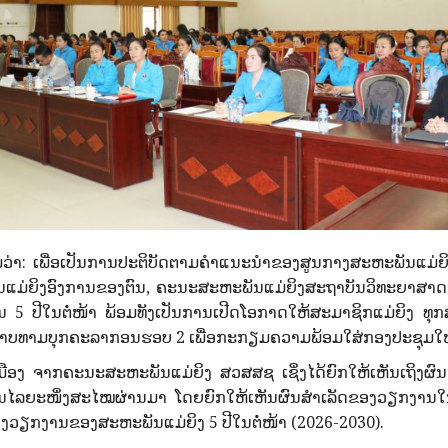
າ: ເພື່ອເປັນການປະຕິບັດຕາມຄໍາແນະນໍາຂອງສູນກາງສະຫະພັນແມ່ຍິງ
່ຍິງອົງການຂອງຕົນ, ຄະນະສະຫະພັນແມ່ຍິງສະຖາບັນວິທະຍາສາດເສດຖ
 5 ປີໃນຕໍ່ໜ້າ ພ້ອມທັງເປັນການເປີດໂອກາດໃຫ້ສະມາຊິກແມ່ຍິງ ທຸ
ປ່ອນບັດທາບທາມບຸກຄະລາກອນຮອບ 2 ເພື່ອກະກຽມຄວາມພ້ອມໃສ່ກອງປະຊຸມ
ງ ຈາກຄະນະສະຫະພັນແມ່ຍິງ ສວສສຊ ເຊິ່ງໄດ້ຍົກໃຫ້ເຫັນເຖິງຜົ
ຍະໜຶ່ງສະໄໝຜ່ານມາ ໂດຍຍົກໃຫ້ເຫັນຜົນສໍາເລັດຂອງວຽກງານໃນແຕ່ລ
າງວຽກງານຂອງສະຫະພັນແມ່ຍິງ 5 ປີໃນຕໍ່ໜ້າ (2026-2030).