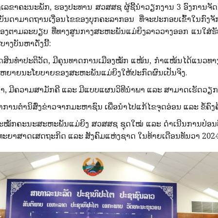
ຄະນະພັກ, ຮອງປະທານ ສວສສຊ ຜູ້ຊີ້ນໍາວຽກງານ 3 ອົງການຈັດຕັ້ງມະ
າບັນດາມາດຖານເງື່ອນໄຂຂອງບຸກຄະລາກອນ ທີ່ຈະປະກອບເຂົ້າໃນກົງ
້ອງຕາມລະບຽບ ທີ່ທາງສູນກາງສະຫະພັນແມ່ຍິງລາວວາງອອກ ແນໃສ່ຮັບປ
ບາງບັນຫາດັ່ງນີ້:
ົມບັດສິນທໍາປະຕິວັດ, ມີຄຸນທາດການເມືອງໝັກ ແໜ້ນ, ກໍາແໜ້ນໄດ້ແນ
ນຂະຫຍາຍນະໂຍບາຍຂອງສະຫະພັນແມ່ຍິງໃຫ້ປະກົດຜົນເປັນຈິງ.
ູ້ນໍາ, ມີຄວາມສາມັກຄີ ແລະ ມີແບບແຜນວິທີນໍາພາ ແລະ ສາມາດເຮັດວຽກເ
ນຕໍານິສົ່ງຂ່າວຈາກມະຫາຊົນ ເພື່ອນໍາໄປແກ້ໄຂຈຸດອ່ອນ ແລະ ຂໍ້ຄົງຄ
ສະໝັກຄະນະສະຫະພັນແມ່ຍິງ ສວສສຊ ຊຸດໃໝ່ ແລະ ດໍາເນີນການປ່ອ
ຍາສາດເສດຖະກິດ ແລະ ສັງຄົມແຫ່ງຊາດ ໃນທ້າຍເດືອນທັນວາ 2024 ທີ