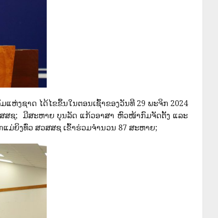
່ງຊາດ ໄດ້ໄຂຂຶ້ນໃນຕອນເຊົ້າຂອງວັນທີ 29 ພະຈິກ 2024
ສຊ; ມີສະຫາຍ ບຸນລັດ ແກ້ວອາສາ ຫົວໜ້າກົມຈັດຕັ້ງ ແລະ
່ຍິງທົ່ວ ສວສສຊ ເຂົ້າຮ່ວມຈໍານວນ 87 ສະຫາຍ;