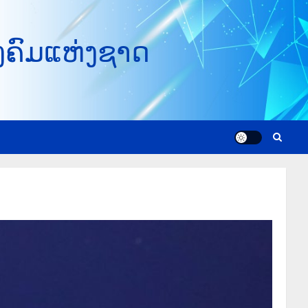
ງຄົມແຫ່ງຊາດ