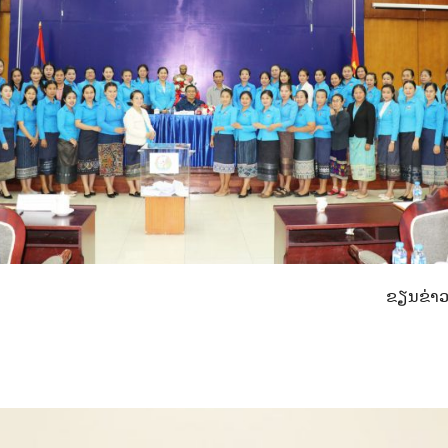
ຂຽນຂ່າວ