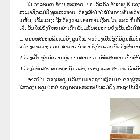
ໃນວາລະຕອນທ້າຍ ສະຫາຍ ປອ. ກິແກ້ວ ຈັນທະບູຣີ ຮອງເລຂາ
ສະມາຊິກແມ່ຍິງທຸກສະຫາຍ ຕ້ອງເອົາໃຈໃສ່ໃນການຄົ້ນຄວ້
ແໜ້ນ, ເຂັ້ມແຂງ; ຖືກຕ້ອງຕາມມາດຖານເງື່ອນໄຂ ແລະ ຖືກຕ
ເລັດອັນໃໝ່ຍິ່ງໃຫຍ່ກວ່າເກົ່າ ພ້ອມນັ້ນສະຫາຍຍັງເນັ້ນໜັກໃສ່
1. ຄະນະສະຫະພັນແມ່ຍິງຊຸດໃໝ່ ຈະຕ້ອງເປັນຜູ້ທີ່ມີຄຸນສ
ແມ່ຍິງລາວວາງອອກ, ສາມາດນໍາພາ-ຊີ້ນໍາ ແລະ ຈັດຕັ້ງຜັ
2.ຕ້ອງເປັນຜູ້ທີ່ມີຄວາມຮູ້ຄວາມສາມາດ, ມີທັກສະການເປັນຜ
3.ຕ້ອງມີທັດສະນະມະຫາຊົນກວ້າງຂວາງ ແລະ ສາມາດຮັບເອົາກາ
ຈາກນັ້ນ, ກອງປະຊຸມໄດ້ຜ່ານມາດຖານເງື່ອນໄຂ ຂອງຜູ້
ໃສ່ກອງປະຊຸມໃຫຍ່ ຂອງຄະນະສະຫະພັນແມ່ຍິງ ສະຖາບັນວິທະ