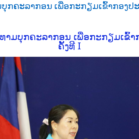
ກຄະລາກອນ ເພື່ອກະກຽມເຂົ້າກອງປະຊຸມ
າມບຸກຄະລາກອນ ເພື່ອກະກຽມເຂົ້າ
ຄັ້ງທີ I