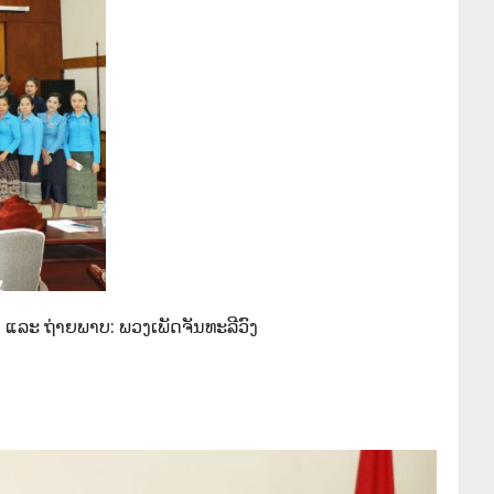
 ແລະ ຖ່າຍພາບ: ພວງເພັດຈັນທະລີວົງ