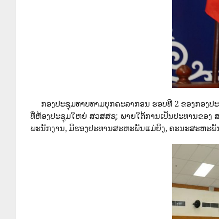
ກອງປະຊຸມທາບທາມບຸກຄະລາກອນ ຮອບທີ 2 ຂອງກອງປະຊຸມໃຫ
ທີ່ຫ້ອງປະຊຸມໃຫຍ່ ສວສສຊ; ພາຍໃຕ້ການເປັນປະທານຂອງ ສ
ພະນັກງານ, ມີຮອງປະທານສະຫະພັນແມ່ຍິງ, ຄະນະສະຫະພັນແ