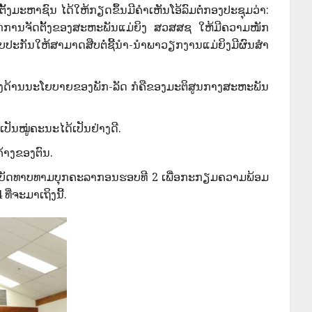
ຫາຊົນ ໄດ້ໃຫ້ກຽດຂຶ້ນມີຄໍາເຫັນໂອ້ລົມຕໍ່ກອງປະຊຸມວ່າ:
ຈັກການຈັດຕັ້ງຂອງສະຫະພັນແມ່ຍິງ ສວສສຊ ໃຫ້ມີຄວາມໜັກ
ະກັນໃຫ້ສາມາດສືບຕໍ່ຊີ້ນໍາ-ນໍາພາວຽກງານແມ່ຍິງມີຜົນສໍາ
ວທາງດ້ານນະໂຍບາຍຂອງພັກ-ລັດ ກໍຄືຂອງມະຕິສູນກາງສະຫະພັນ
ປັນໝູ່ຄະນະໄດ້ເປັນຢ່າງດີ.
້າງຂອງຕົນ.
ນບັດທາບທາມບຸກຄະລາກອນຮອບທີ 2 ເພື່ອກະກຽມຄວາມພ້ອມ
່ຈະມາເຖິງນີ້.