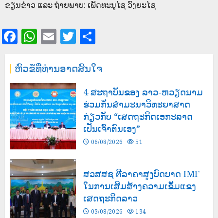
ຂຽນຂ່າວ ແລະ ຖ່າຍພາບ: ເພັດທະນູໄຊ ວົງຍະໄຊ
Facebook
WhatsApp
Email
Twitter
Share
ຫົວຂໍ້ທີ່ທ່ານອາດສົນໃຈ
4 ສະຖາບັນຂອງ ລາວ-ຫວຽດນາມ
ຮ່ວມກັນສໍາມະນາວິທະຍາສາດ
ກ່ຽວກັບ “ເສດຖະກິດເອກະລາດ
ເປັນເຈົ້າຕົນເອງ”
06/08/2026
51
ສວສສຊ ຕີລາຄາສູງບົດບາດ IMF
ໃນການເສີມສ້າງຄວາມເຂັ້ມແຂງ
ເສດຖະກິດລາວ
03/08/2026
134