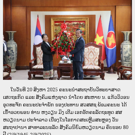
ໃນວັນທີ 20 ສິງຫາ 2025 ຄະນະນໍາສະຖາບັນວິທະຍາສາດ
ເສດຖະກິດ ແລະ ສັງຄົມແຫ່ງຊາດ ນຳໂດຍ ສະຫາຍ ນ. ແກ້ວວິວອນ
ອຸດທະຈັກ ຄະນະປະຈຳພັກ ຮອງປະທານ ສວສສຊ ພ້ອມຄະນະ ໄດ້
ເຂົ້າອວຍພອນ ທ່ານ ຫງວຽນ ມິງ ເຕີມ ເອກອັກຄະລັດຖະທູດ ສສ
ຫວຽດນາມ ປະຈຳລາວ ເນື່ອງໃນໂອກາດສະເຫຼີມສະຫຼອງ ວັນ
ສະຖາປານາ ສາທາລະນະລັດ ສັງຄົມນິຍົມຫວຽດນາມ ຄົບຮອບ 80
ປີ (2/9/1945-2/9/2025).