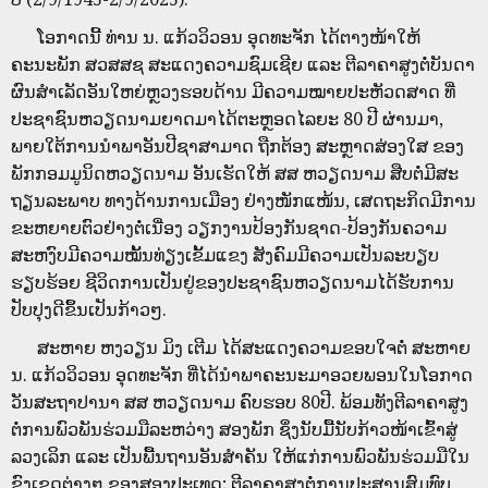
ໂອກາດນີ້ ທ່ານ ນ. ແກ້ວວິວອນ ອຸດທະຈັກ ໄດ້ຕາງໜ້າໃຫ້
ຄະນະພັກ ສວສສຊ ສະແດງຄວາມຊົມເຊີຍ ແລະ ຕີລາຄາສູງຕໍ່ບັນດາ
ຜົນສຳເລັດອັນໃຫຍ່ຫຼວງຮອບດ້ານ ມີຄວາມໝາຍປະຫັວດສາດ ທີ່
ປະຊາຊົນຫວຽດນາມຍາດມາໄດ້ຕະຫຼອດໄລຍະ 80 ປີ ຜ່ານມາ,
ພາຍໃຕ້ການນຳພາອັນປີຊາສາມາດ ຖືກຕ້ອງ ສະຫຼາດສ່ອງໃສ ຂອງ
ພັກກອມມູນິດຫວຽດນາມ ອັນເຮັດໃຫ້ ສສ ຫວຽດນາມ ສືບຕໍ່ມີສະ
ຖຽນລະພາບ ທາງດ້ານການເມືອງ ຢ່າງໜັກແໜ້ນ, ເສດຖະກິດມີການ
ຂະຫຍາຍຕົວຢ່າງຕໍ່ເນື່ອງ ວຽກງານປ້ອງກັນຊາດ-ປ້ອງກັນຄວາມ
ສະຫງົບມີຄວາມໝັ້ນທ່ຽງເຂັ້ມແຂງ ສັງຄົມມີຄວາມເປັນລະບຽບ
ຮຽບຮ້ອຍ ຊີວິດການເປັນຢູ່ຂອງປະຊາຊົນຫວຽດນາມໄດ້ຮັບການ
ປັບປຸງດີຂຶ້ນເປັນກ້າວໆ.
ສະຫາຍ ຫງວຽນ ມິງ ເຕີມ ໄດ້ສະແດງຄວາມຂອບໃຈຕໍ່ ສະຫາຍ
ນ. ແກ້ວວິວອນ ອຸດທະຈັກ ທີ່ໄດ້ນຳພາຄະນະມາອວຍພອນໃນໂອກາດ
ວັນສະຖາປານາ ສສ ຫວຽດນາມ ຄົບຮອບ 80ປີ. ພ້ອມທັງຕີລາຄາສູງ
ຕໍ່ການພົວພັນຮ່ວມມືລະຫວ່າງ ສອງພັກ ຊຶ່ງນັບມື້ນັບກ້າວໜ້າເຂົ້າສູ່
ລວງເລິກ ແລະ ເປັນພື້ນຖານອັນສຳຄັນ ໃຫ້ແກ່ການພົວພັນຮ່ວມມືໃນ
ຂົງເຂດຕ່າງໆ ຂອງສອງປະເທດ; ຕີລາຄາສູງຕໍ່ການປະສານສົມທົບ