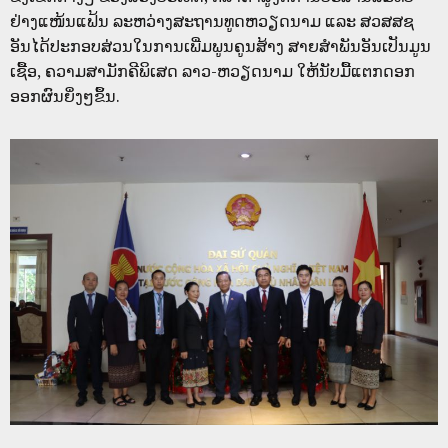
ຢ່າງແໜ້ນແຟ້ນ ລະຫວ່າງສະຖານທູດຫວຽດນາມ ແລະ ສວສສຊ
ອັນໄດ້ປະກອບສ່ວນໃນການເພີ່ມພູນຄູນສ້າງ ສາຍສຳພັນອັນເປັນມູນ
ເຊື້ອ, ຄວາມສາມັກຄີພິເສດ ລາວ-ຫວຽດນາມ ໃຫ້ນັບມື້ແຕກດອກ
ອອກຜົນຍິ່ງໆຂຶ້ນ.