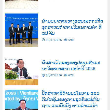
ສຳມະນາການວາງແຜນເສດຖະກິດ
ອຸດສາຫະກຳການບິນເພດານຕ່ຳ ທີ່
ສປ ຈີນ
10/07/2026
590
ຜົນສໍາເລັດຂອງກອງປະຊຸມສຳມະ
ນາວິທະຍາສາດ ປະຈຳປີ 2026
06/07/2026
626
ປຶກສາຫາລືດ້ານນະໂຍບາຍ ແລະ
ກົນໄກຄຸ້ມຄອງການຂຸດຄົ້ນແຮ່ຫີນ-
ຊາຍ ແບບຍືນຍົງ ຕາມລຳແມ່ນໍ້າ