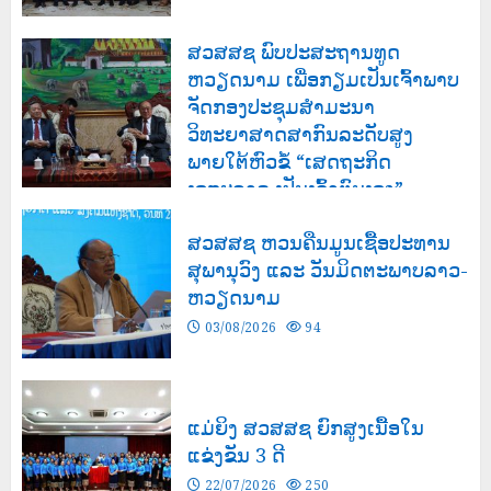
ສວສສຊ ພົບປະສະຖານທູດ
ຫວຽດນາມ ເພື່ອກຽມເປັນເຈົ້າພາບ
ຈັດກອງປະຊຸມສຳມະນາ
ວິທະຍາສາດສາກົນລະດັບສູງ
ພາຍໃຕ້ຫົວຂໍ້ “ເສດຖະກິດ
ເອກະລາດ ເປັນເຈົ້າຕົນເອງ”
03/08/2026
141
ສວສສຊ ຫວນຄືນມູນເຊື້ອປະທານ
ສຸພານຸວົງ ແລະ ວັນມິດຕະພາບລາວ-
ຫວຽດນາມ
03/08/2026
94
ແມ່ຍິງ ສວສສຊ ຍົກສູງເນື້ອໃນ
ແຂ່ງຂັນ 3 ດີ
22/07/2026
250