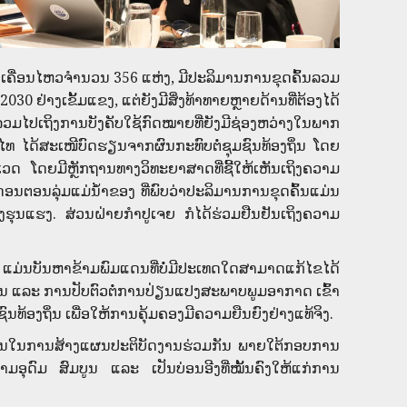
ເຄື່ອນໄຫວຈຳນວນ 356 ແຫ່ງ, ມີປະລິມານການຂຸດຄົ້ນລວມ
ຢ່າງເຂັ້ມແຂງ, ແຕ່ຍັງມີສິ່ງທ້າທາຍຫຼາຍດ້ານທີ່ຕ້ອງໄດ້
 ລວມໄປເຖິງການບັງຄັບໃຊ້ກົດໝາຍທີ່ຍັງມີຊ່ອງຫວ່າງໃນພາກ
ຍໄທ ໄດ້ສະເໜີບົດຮຽນຈາກຜົນກະທົບຕໍ່ຊຸມຊົນທ້ອງຖິ່ນ ໂດຍ
ວດ ໂດຍມີຫຼັກຖານທາງວິທະຍາສາດທີ່ຊີ້ໃຫ້ເຫັນເຖິງຄວາມ
ນຕອນລຸ່ມແມ່ນ້ຳຂອງ ທີ່ພົບວ່າປະລິມານການຂຸດຄົ້ນແມ່ນ
່າງຮຸນແຮງ. ສ່ວນຝ່າຍກຳປູເຈຍ ກໍໄດ້ຮ່ວມຢືນຢັນເຖິງຄວາມ
ແມ່ນບັນຫາຂ້າມພົມແດນທີ່ບໍ່ມີປະເທດໃດສາມາດແກ້ໄຂໄດ້
ພັນ ແລະ ການປັບຕົວຕໍ່ການປ່ຽນແປງສະພາບພູມອາກາດ ເຂົ້າ
ງຖິ່ນ ເພື່ອໃຫ້ການຄຸ້ມຄອງມີຄວາມຍືນຍົງຢ່າງແທ້ຈິງ.
ຄັນໃນການສ້າງແຜນປະຕິບັດງານຮ່ວມກັນ ພາຍໃຕ້ກອບການ
າມອຸດົມ ສົມບູນ ແລະ ເປັນບ່ອນອີງທີ່ໝັ້ນຄົງໃຫ້ແກ່ການ