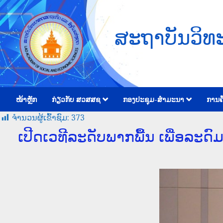
ສະຖາບັນວິທ
ໜ້າຫຼັກ
ກ່ຽວກັບ ສວສສຊ
ກອງປະຊຸມ-ສຳມະນາ
ການຄົ
ຈໍານວນຜູ້ເຂົ້າຊົມ:
373
ເປີດເວທີລະດັບພາກພື້ນ ເພື່ອລະ