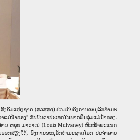
ັງຄົມແຫ່ງຊາດ (ສວສສຊ) ຮ່ວມກັບອົງການອະນຸລັກທໍາມະ
ແມ່ນໍ້າຂອງ” ກັບບັນດາປະເທດໃນພາກພື້ນລຸ່ມແມ່ນ້ຳຂອງ.
ທ່ານ ຫລຸຍ ມາວາເນ່ (Louis Mulvaney) ຫົວໜ້າພະແນກ
ວັນອອກສ່ຽງໃຕ້, ອົງການອະນຸລັກທຳມະຊາດໂລກ ປະຈໍາລາວ