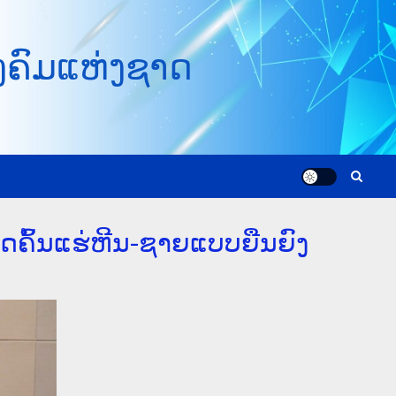
ງຄົມແຫ່ງຊາດ
ຸດຄົ້ນແຮ່ຫີນ-ຊາຍແບບຍືນຍົງ