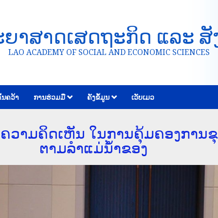
ະຍາສາດເສດຖະກິດ ແລະ ສັ
LAO ACADEMY OF SOCIAL AND ECONOMIC SCIENCES
້ນຄວ້າ
ການຮ່ວມມື
ຄັງຂໍ້ມູນ
ເວັບເມວ
ດົມຄວາມຄິດເຫັນ ໃນການຄຸ້ມຄອງການຂ
ຕາມລໍາແມ່ນໍ້າຂອງ