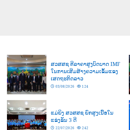
ມ
ສວສສຊ ຕີລາຄາສູງບົດບາດ IMF
ໃນການເສີມສ້າງຄວາມເຂັ້ມແຂງ
ເສດຖະກິດລາວ
03/08/2026
124
ແມ່ຍິງ ສວສສຊ ຍົກສູງເນື້ອໃນ
ແຂ່ງຂັນ 3 ດີ
22/07/2026
242