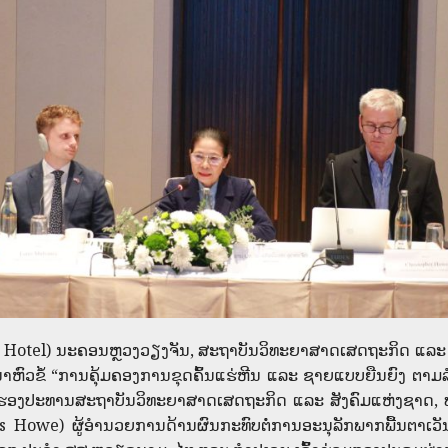
Hotel) ນະຄອນຫຼວງວຽງຈັນ, ສະຖາບັນວິທະຍາສາດເສດຖະກິດ ແລະ ສ
ວຂໍ້ “ການຄຸ້ມຄອງການຂຸດຄົ້ນແຮ່ຫີນ ແລະ ຊາຍແບບຍືນຍົງ ຕາມລໍາ
, ຮອງປະທານສະຖາບັນວິທະຍາສາດເສດຖະກິດ ແລະ ສັງຄົມແຫ່ງຊາດ, 
is Howe) ຜູ້ອຳນວຍການດ້ານຜົນກະທົບຕໍ່ການອະນຸລັກພາກພື້ນຕາເ