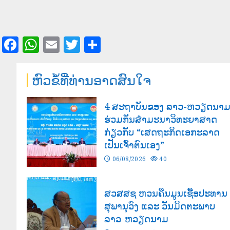
Facebook
WhatsApp
Email
Twitter
Share
ຫົວຂໍ້ທີ່ທ່ານອາດສົນໃຈ
4 ສະຖາບັນຂອງ ລາວ-ຫວຽດນາ
ຮ່ວມກັນສໍາມະນາວິທະຍາສາດ
ກ່ຽວກັບ “ເສດຖະກິດເອກະລາດ
ເປັນເຈົ້າຕົນເອງ”
06/08/2026
40
ສວສສຊ ຫວນຄືນມູນເຊື້ອປະທານ
ສຸພານຸວົງ ແລະ ວັນມິດຕະພາບ
ລາວ-ຫວຽດນາມ