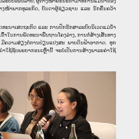
່ານລະບົບອອນລາຍ; ຜູ້ຕາງໜ້າຄະນະກຳມາທິການແມ່ນ້ຳຂອງ
ງໜ້າພາກທຸລະກິດ, ບັນດາຜູ້ຊ່ຽວຊານ ແລະ ນັກຄົ້ນຄວ້າ
ດທະນາເສດຖະກິດ ແລະ ການປົກຮັກສາລະບົບນິເວດແມ່ນໍ້າ
ເຂົົ້າໃນການພັດທະນາພື້ນຖານໂຄງລ່າງ, ການກໍ່ສ້າງເສັ້ນທາງ
ແລະ ມີຄວາມສ່ຽງຕໍ່ການປ່ຽນແປງສະ ພາບດິນຟ້າອາກາດ. ທຸກ
ໃຊ້ຊັບພະຍາກອນເຫຼົ່ານີ້ ຈະບໍ່ເປັນການສ້າງພາລະຄ່າໃຊ້