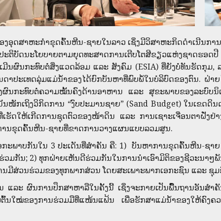
ອຸດສາຫະກຳຂຸດຄົ້ນຫີນ-ຊາຍໃນລາວ ເຊິ່ງມີວິສາຫະກິດດໍາເນີນການ
ານປະຕິບັດນະໂຍບາຍຕາມຍຸດທະສາດການເຕີບໂຕສີຂຽວແຫ່ງຊາດຮອດປີ 2030 
ຜົນກະທົບຕໍ່ສິ່ງແວດລ້ອມ ແລະ ສັງຄົມ (ESIA) ທີ່ຍັງບໍ່ທັນຮັດກຸມ,
າປະເທດລຸ່ມແມ່ນໍ້າຂອງໄດ້ຍົກບັນຫາທີ່ພົບພໍ້ໃນບໍລິບົດຂອງຕົນ. ຝ່າ
ົ່ງຜົນກະທົບຕໍ່ຄວາມໝັ້ນຄົງດ້ານອາຫານ ແລະ ສຸຂະພາບຂອງລະບົບນິເ
ນັ້ນໜັກເຖິງວິກິດການ “ງົບປະມານຊາຍ” (Sand Budget) ໃນເຂດດິນດອ
ັກທີ່ເຮັດໃຫ້ເກີດການຊຸດຕົວຂອງໜ້າດິນ ແລະ ການເຊາະເຈື່ອນຕາຝັ່ງຢ
ຈາກການຂຸດຄົ້ນຫີນ-ຊາຍທີ່ຂາດການວາງແຜນແບບລວມສູນ.
ະພາບກັນໃນ 3 ປະເດັນທີ່ສຳຄັນ ຄື: 1) ບັນຫາການຂຸດຄົ້ນຫີນ-ຊາຍ 
ສຮ່ວມກັນ; 2) ທຸກຝ່າຍເຫັນດີຮ່ວມກັນໃນການນຳເອົາມິຕິຂອງຊີວະນາໆ
ນມີສ່ວນຮ່ວມຂອງທຸກພາກສ່ວນ ໂດຍສະເພາະພາກເອກະຊົນ ແລະ ຊຸມຊົນທ້ອ
 ຜົນການປຶກສາຫາລືໃນຄັ້ງນີ້ ເຊິ່ງຈະກາຍເປັນພືົ້ນຖານອັນສຳ
ົົ້ນໃໝ່ຂອງການຮ່ວມມືທີ່ແໜ້ນແຟ້ນ ເພື່ອຮັກສາແມ່ນ້ຳຂອງໃຫ້ຄົງຄວ