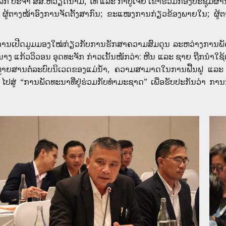
ລກ ປະຈໍາ ສສ.ຫວຽດນາມ, ໄທ ແລະ ກຳປູເຈຍ ເຂົົ້າຮ່ວມກອງປະຊຸມຜ
ຜູ້ຕາງໜ້າອົງການຈັດຕັ້ງສາກົນ; ຂະແໜງການກ່ຽວຂ້ອງພາຍໃນ; ຜູ້ຕາ
ການເປີດມູມມອງໃໝ່ກ່ຽວກັບການຮັກສາຄວາມສົມດຸນ ລະຫວ່າງການພັ
ນາງ ແກ້ວວິວອນ ອຸດທະຈັກ ກ່າວເນັ້ນໜັກວ່າ: ຫີນ ແລະ ຊາຍ ຖືກນໍາໃຊ້
ນອັນຫຼາຍສານຕໍ່ລະບົບນິເວດຂອງແມ່ນໍ້າ, ຄວາມສາມາດໃນການຟື້ນຟູ 
່ “ການພັດທະນາທີ່ຢູ່ຮ່ວມກັບທໍາມະຊາດ” ເພື່ອຮັບປະກັນວ່າ ການນໍາ