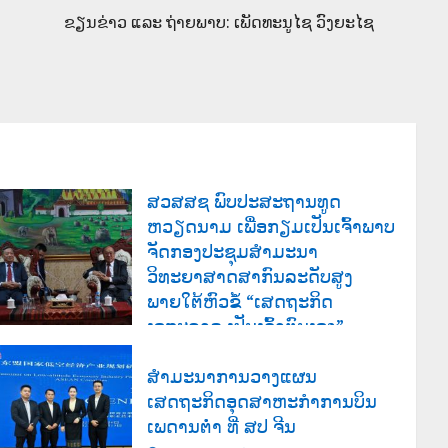
ຂຽນຂ່າວ ແລະ ຖ່າຍພາບ: ເພັດທະນູໄຊ ວົງຍະໄຊ
ສວສສຊ ພົບປະສະຖານທູດ
ຫວຽດນາມ ເພື່ອກຽມເປັນເຈົ້າພາບ
ຈັດກອງປະຊຸມສຳມະນາ
ວິທະຍາສາດສາກົນລະດັບສູງ
ພາຍໃຕ້ຫົວຂໍ້ “ເສດຖະກິດ
ເອກະລາດ ເປັນເຈົ້າຕົນເອງ”
03/08/2026
132
ສຳມະນາການວາງແຜນ
ເສດຖະກິດອຸດສາຫະກຳການບິນ
ເພດານຕ່ຳ ທີ່ ສປ ຈີນ