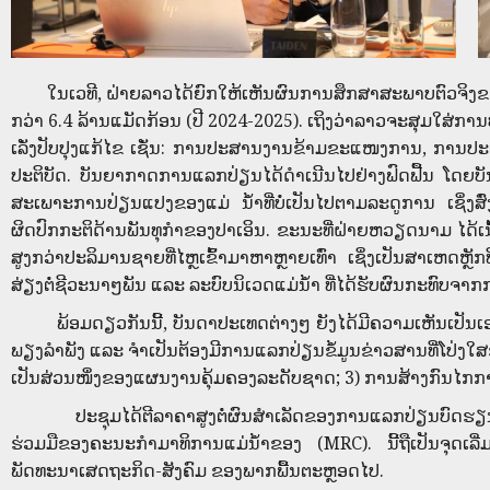
ໃນເວທີ, ຝ່າຍລາວໄດ້ຍົກໃຫ້ເຫັນຜົນການສຶກສາສະພາບຕົວຈິງຂອງ
ກວ່າ 6.4 ລ້ານແມັດກ້ອນ (ປີ 2024-2025). ເຖິງວ່າລາວຈະສຸມໃສ່ກ
ເລັ່ງປັບປຸງແກ້ໄຂ ເຊັ່ນ: ການປະສານງານຂ້າມຂະແໜງການ, ການປະເມີນ
ປະຕິບັດ. ບັນຍາກາດການແລກປ່ຽນໄດ້ດໍາເນີນໄປຢ່າງຟົດຟື້ນ ໂດຍບັນດ
ສະເພາະການປ່ຽນແປງຂອງແມ່ ນ້ຳທີ່ບໍ່ເປັນໄປຕາມລະດູການ ເຊິ່ງສ
ຜິດປົກກະຕິດ້ານພັນທຸກຳຂອງປາເອິນ. ຂະນະທີ່ຝ່າຍຫວຽດນາມ ໄດ້ເ
ສູງກວ່າປະລິມານຊາຍທີ່ໄຫຼເຂົ້າມາຫາຫຼາຍເທົ່າ ເຊິ່ງເປັນສາເຫດຫຼ
ສ່ຽງຕໍ່ຊີວະນາໆພັນ ແລະ ລະບົບນິເວດແມ່ນ້ຳ ທີ່ໄດ້ຮັບຜົນກະທົບ
ພ້ອມດຽວກັນນີ້, ບັນດາປະເທດຕ່າງໆ ຍັງໄດ້ມີຄວາມເຫັນເປັນເອກ
ພຽງລຳພັງ ແລະ ຈຳເປັນຕ້ອງມີການແລກປ່ຽນຂໍ້ມູນຂ່າວສານທີ່ໂປ່ງໃ
ເປັນສ່ວນໜຶ່ງຂອງແຜນງານຄຸ້ມຄອງລະດັບຊາດ; 3) ການສ້າງກົນໄກກາ
ປະຊຸມໄດ້ຕີລາຄາສູງຕໍ່ຜົນສຳເລັດຂອງການແລກປ່ຽນບົດຮຽນ ແລະ
ຮ່ວມມືຂອງຄະນະກຳມາທິການແມ່ນ້ຳຂອງ (MRC). ນີ້ຖືເປັນຈຸດເລີ່ມຕ
ພັດທະນາເສດຖະກິດ-ສັງຄົມ ຂອງພາກພື້ນຕະຫຼອດໄປ.