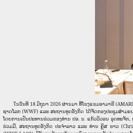
ໃນວັນທີ 18 ມິຖຸນາ 2026 ຜ່ານມາ ທີ່ໂຮງແຮມອາມາຣີ (AMARI 
ຊາດໂລກ (WWF) ແລະ ສະຖານທູດອັງກິດ ໄດ້ຈັດກອງປະຊຸມສໍາມະນາຫົ
ໂດຍການເປັນປະທານຮ່ວມຂອງທ່ານ ປອ. ນ. ແກ້ວວິວອນ ອຸດທະຈັກ
ຮ່ວມມື, ສະຖານທູດອັງກິດ ປະຈຳລາວ ແລະ ທ່ານ ຄຼິສ ຮາວ (Chr