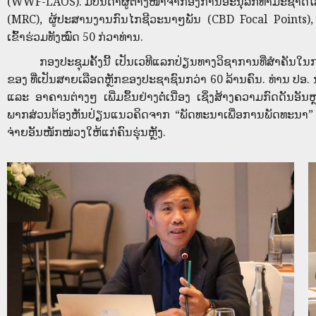
(WWF-LAOS). ມີບັນດາຜູ້ຕາງໜ້າຈາກອົງການອະນຸລັກທໍາມະຊາດໂ
(MRC), ຜູ້ປະສານງານກົນໄກຊີວະນາໆພັນ (CBD Focal Points), 
ເຂົ້າຮ່ວມທັງໝົດ 50 ກ່ວາທ່ານ.
ກອງປະຊຸມຄັ້ງນີ້ ເປັນເວທີແລກປ່ຽນທາງວິຊາການທີ່ສໍາຄັນໃນ
ຂອງ ທີ່ເປັນສາຍເລືອດຫຼັກຂອງປະຊາຊົນກວ່າ 60 ລ້ານຄົນ. ທ່ານ ປອ. 
ແລະ ອາຄານຕ່າງໆ ເພີ່ມຂຶ້ນຢ່າງຕໍ່ເນື່ອງ ເຊິ່ງສ້າງຄວາມກົດດັ
ພາກສ່ວນຕ້ອງຫັນປ່ຽນແນວຄິດຈາກ “ພັດທະນາເພື່ອການພັດທະນາ” ໄປສູ
ຈ່າຍອັນໜັກໜ່ວງໃຫ້ແກ່ຄົນຮຸ່ນຫຼັງ.